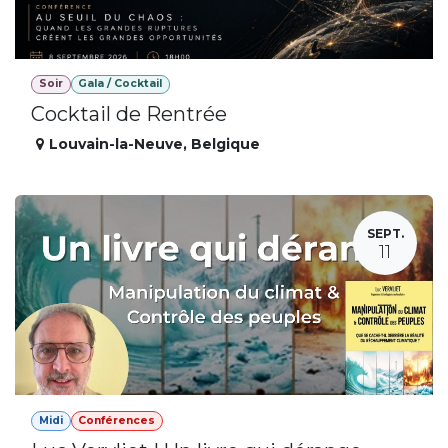
Soir
Gala / Cocktail
Cocktail de Rentrée
Louvain-la-Neuve
,
Belgique
SEPT.
11
Midi
Conférences