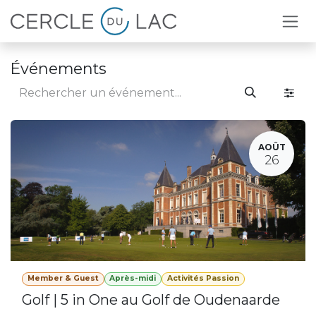
Se rendre au contenu
Événements
AOÛT
26
Member & Guest
Après-midi
Activités Passion
Golf | 5 in One au Golf de Oudenaarde