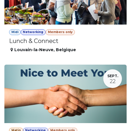
Midi
Networking
Members only
Lunch & Connect
Louvain-la-Neuve
,
Belgique
SEPT.
22
Matin
Networking
Members only