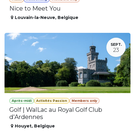
Nice to Meet You
Louvain-la-Neuve
,
Belgique
SEPT.
23
Après-midi
Activités Passion
Members only
Golf | WalLac au Royal Golf Club
d'Ardennes
Houyet
,
Belgique