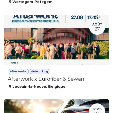
Wortegem-Petegem
AOÛT
27
Afterworks
Networking
Afterwork x Eurofiber & Sewan
Louvain-la-Neuve
,
Belgique
SEPT.