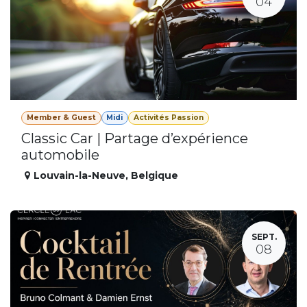
04
Member & Guest
Midi
Activités Passion
Classic Car | Partage d’expérience
automobile
Louvain-la-Neuve
,
Belgique
SEPT.
08