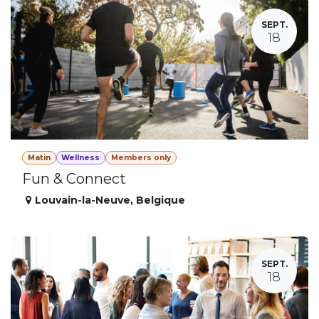
SEPT.
18
Matin
Wellness
Members only
Fun & Connect
Louvain-la-Neuve
,
Belgique
SEPT.
18