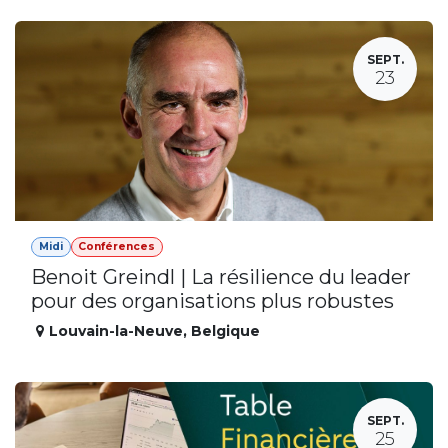
SEPT.
23
Midi
Conférences
Benoit Greindl | La résilience du leader
pour des organisations plus robustes
Louvain-la-Neuve
,
Belgique
SEPT.
25