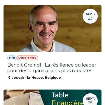
SEPT.
23
Midi
Conférences
Benoit Greindl | La résilience du leader
pour des organisations plus robustes
Louvain-la-Neuve
,
Belgique
SEPT.
25