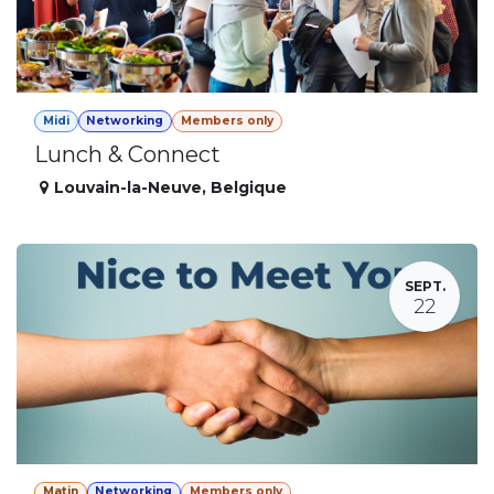
Midi
Networking
Members only
Lunch & Connect
Louvain-la-Neuve
,
Belgique
SEPT.
22
Matin
Networking
Members only