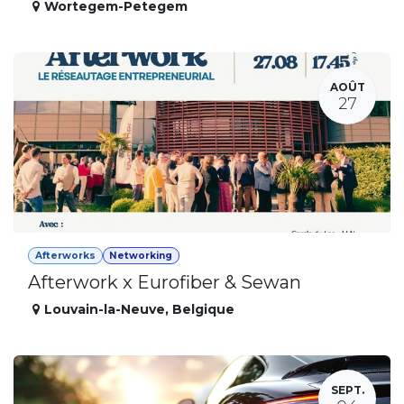
Wortegem-Petegem
AOÛT
27
Afterworks
Networking
Afterwork x Eurofiber & Sewan
Louvain-la-Neuve
,
Belgique
SEPT.