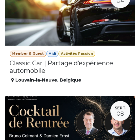
04
Member & Guest
Midi
Activités Passion
Classic Car | Partage d’expérience
automobile
Louvain-la-Neuve
,
Belgique
SEPT.
08