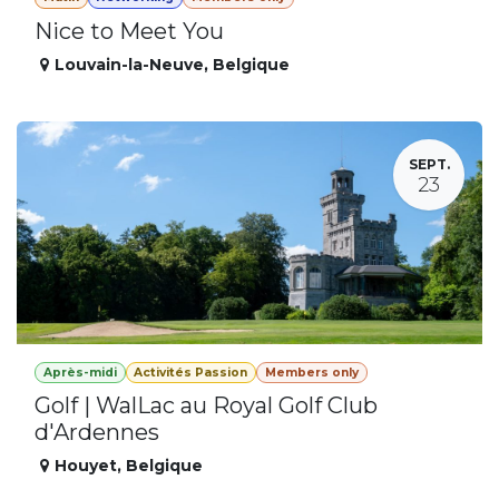
Nice to Meet You
Louvain-la-Neuve
,
Belgique
SEPT.
23
Après-midi
Activités Passion
Members only
Golf | WalLac au Royal Golf Club
d'Ardennes
Houyet
,
Belgique