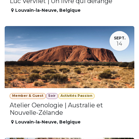
Luc Vervliet | Un livre qui dérange
Louvain-la-Neuve
,
Belgique
SEPT.
14
Member & Guest
Soir
Activités Passion
Atelier Oenologie | Australie et
Nouvelle-Zélande
Louvain-la-Neuve
,
Belgique