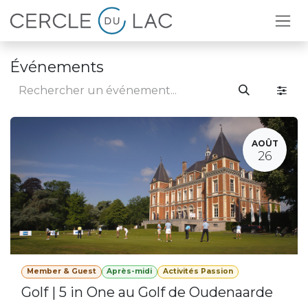
Se rendre au contenu
Événements
AOÛT
26
Member & Guest
Après-midi
Activités Passion
Golf | 5 in One au Golf de Oudenaarde