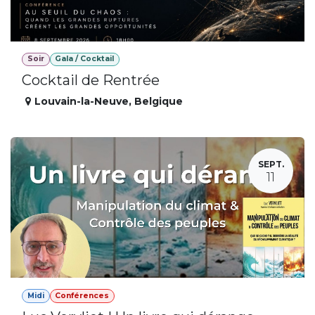
Soir
Gala / Cocktail
Cocktail de Rentrée
Louvain-la-Neuve
,
Belgique
SEPT.
11
Midi
Conférences