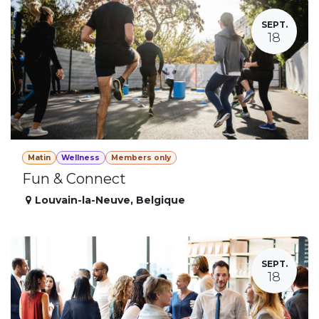
SEPT.
18
Matin
Wellness
Members only
Fun & Connect
Louvain-la-Neuve
,
Belgique
SEPT.
18