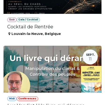
Soir
Gala / Cocktail
Cocktail de Rentrée
Louvain-la-Neuve
,
Belgique
SEPT.
11
Midi
Conférences