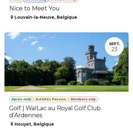
Nice to Meet You
Louvain-la-Neuve
,
Belgique
SEPT.
23
Après-midi
Activités Passion
Members only
Golf | WalLac au Royal Golf Club
d'Ardennes
Houyet
,
Belgique