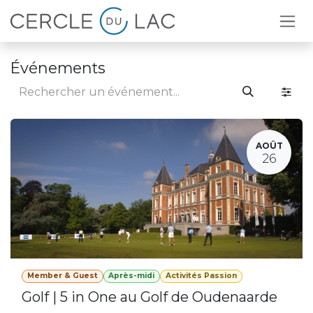
Se rendre au contenu
Événements
AOÛT
26
Member & Guest
Après-midi
Activités Passion
Golf | 5 in One au Golf de Oudenaarde