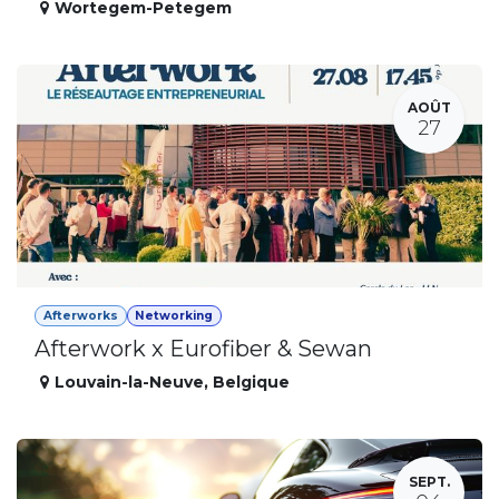
Wortegem-Petegem
AOÛT
27
Afterworks
Networking
Afterwork x Eurofiber & Sewan
Louvain-la-Neuve
,
Belgique
SEPT.