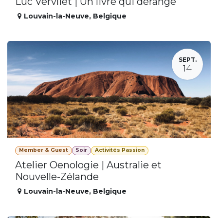
Luc Vervliet | Un livre qui dérange
Louvain-la-Neuve
,
Belgique
SEPT.
14
Member & Guest
Soir
Activités Passion
Atelier Oenologie | Australie et
Nouvelle-Zélande
Louvain-la-Neuve
,
Belgique