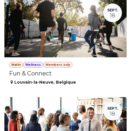
SEPT.
18
Matin
Wellness
Members only
Fun & Connect
Louvain-la-Neuve
,
Belgique
SEPT.
18