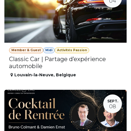
04
Member & Guest
Midi
Activités Passion
Classic Car | Partage d’expérience
automobile
Louvain-la-Neuve
,
Belgique
SEPT.
08