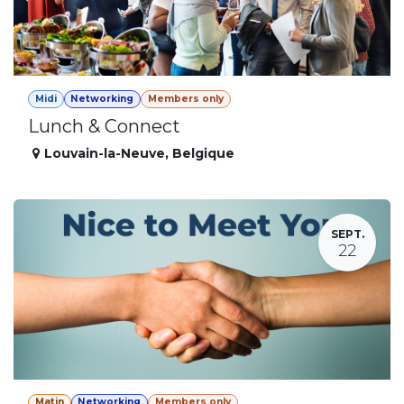
Midi
Networking
Members only
Lunch & Connect
Louvain-la-Neuve
,
Belgique
SEPT.
22
Matin
Networking
Members only