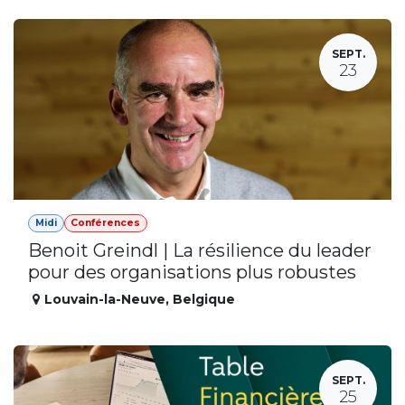
SEPT.
23
Midi
Conférences
Benoit Greindl | La résilience du leader
pour des organisations plus robustes
Louvain-la-Neuve
,
Belgique
SEPT.
25