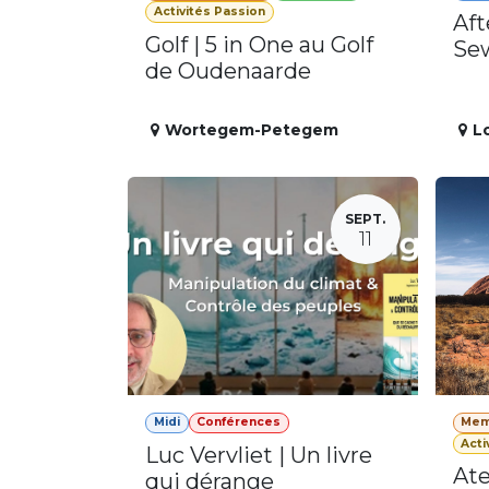
Activités Passion
Aft
Golf | 5 in One au Golf
Se
de Oudenaarde
Wortegem-Petegem
L
SEPT.
11
Midi
Conférences
Mem
Acti
Luc Vervliet | Un livre
Ate
qui dérange