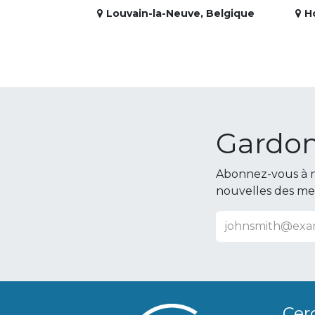
Louvain-la-Neuve
,
Belgique
H
Gardon
Abonnez-vous à n
nouvelles des m
Cer