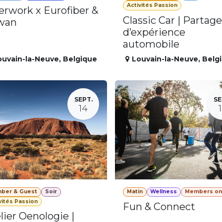
Activités Passion
erwork x Eurofiber &
Classic Car | Partage
wan
d’expérience
automobile
ouvain-la-Neuve
,
Belgique
Louvain-la-Neuve
,
Belg
SEPT.
SE
14
ber & Guest
Soir
Matin
Wellness
Members on
vités Passion
Fun & Connect
lier Oenologie |