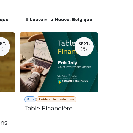
ique
Louvain-la-Neuve
,
Belgique
PT.
SEPT.
23
25
Midi
Tables thématiques
Table Financière
ons