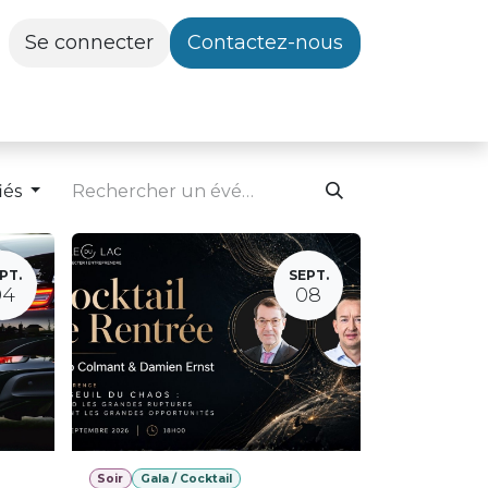
Se connecter
Contactez-nous
iés
PT.
SEPT.
04
08
Soir
Gala / Cocktail