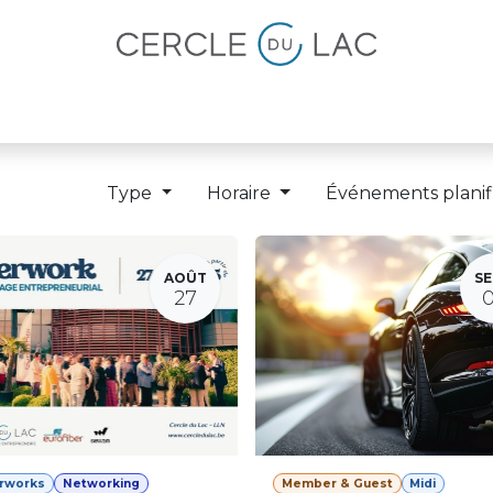
lités
Magazine
Devenir membre
Type
Horaire
Événements planif
AOÛT
SE
27
erworks
Networking
Member & Guest
Midi