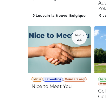
Aus
Zé
Louvain-la-Neuve
,
Belgique
L
SEPT.
22
Matin
Networking
Members only
Apr
Mem
Nice to Meet You
Gol
Gol