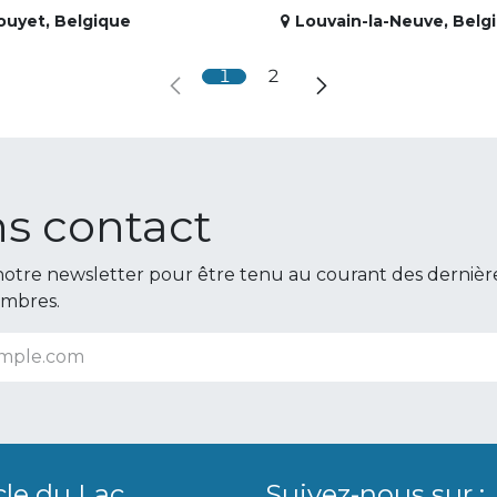
ouyet
,
Belgique
Louvain-la-Neuve
,
Belg
1
2
s contact
otre newsletter pour être tenu au courant des dernièr
embres.
cle du Lac
Suivez-nous sur :