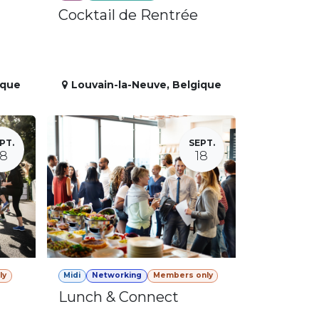
Cocktail de Rentrée
ique
Louvain-la-Neuve
,
Belgique
PT.
SEPT.
18
18
ly
Midi
Networking
Members only
Lunch & Connect