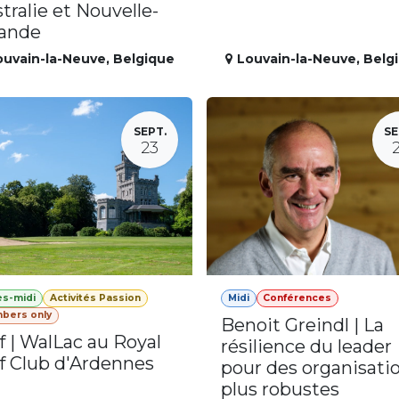
tralie et Nouvelle-
lande
ouvain-la-Neuve
,
Belgique
Louvain-la-Neuve
,
Belg
SEPT.
SE
23
ès-midi
Activités Passion
Midi
Conférences
bers only
Benoit Greindl | La
f | WalLac au Royal
résilience du leader
f Club d'Ardennes
pour des organisati
plus robustes