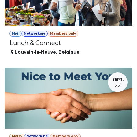
Midi
Networking
Members only
Lunch & Connect
Louvain-la-Neuve
,
Belgique
SEPT.
22
Matin
Networking
Members only