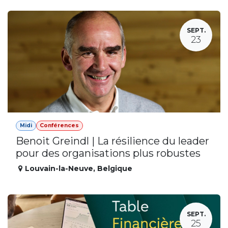
SEPT.
23
Midi
Conférences
Benoit Greindl | La résilience du leader
pour des organisations plus robustes
Louvain-la-Neuve
,
Belgique
SEPT.
25