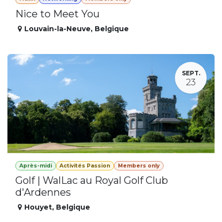
Nice to Meet You
Louvain-la-Neuve
,
Belgique
SEPT.
23
Après-midi
Activités Passion
Members only
Golf | WalLac au Royal Golf Club
d'Ardennes
Houyet
,
Belgique