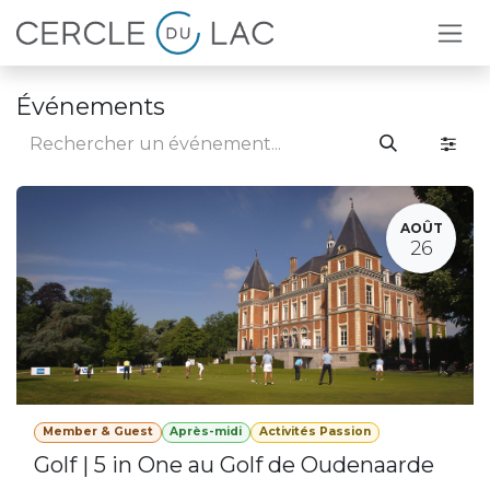
Se rendre au contenu
Événements
AOÛT
26
Member & Guest
Après-midi
Activités Passion
Golf | 5 in One au Golf de Oudenaarde