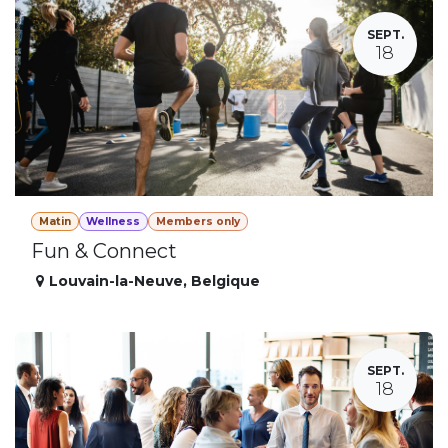
SEPT.
18
Matin
Wellness
Members only
Fun & Connect
Louvain-la-Neuve
,
Belgique
SEPT.
18