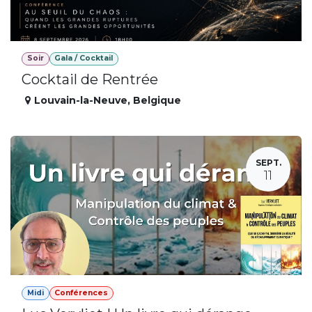
Soir
Gala / Cocktail
Cocktail de Rentrée
Louvain-la-Neuve
,
Belgique
SEPT.
11
Midi
Conférences