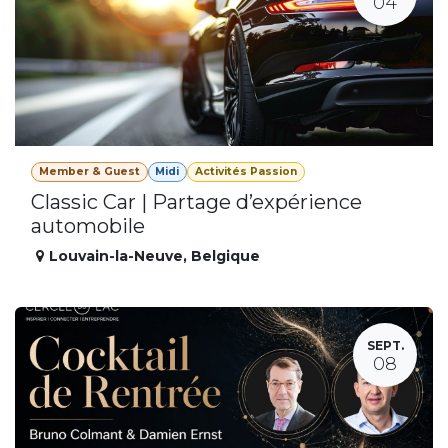
04
Member & Guest
Midi
Activités Passion
Classic Car | Partage d’expérience
automobile
Louvain-la-Neuve
,
Belgique
SEPT.
08