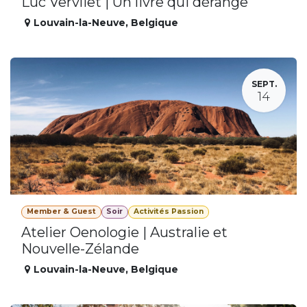
Luc Vervliet | Un livre qui dérange
Louvain-la-Neuve
,
Belgique
SEPT.
14
Member & Guest
Soir
Activités Passion
Atelier Oenologie | Australie et
Nouvelle-Zélande
Louvain-la-Neuve
,
Belgique