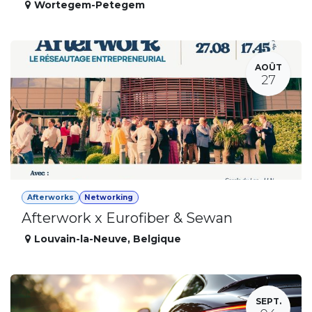
Wortegem-Petegem
AOÛT
27
Afterworks
Networking
Afterwork x Eurofiber & Sewan
Louvain-la-Neuve
,
Belgique
SEPT.