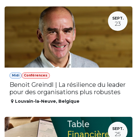
SEPT.
23
Midi
Conférences
Benoit Greindl | La résilience du leader
pour des organisations plus robustes
Louvain-la-Neuve
,
Belgique
SEPT.
25