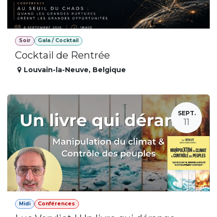
Soir
Gala / Cocktail
Cocktail de Rentrée
Louvain-la-Neuve
,
Belgique
SEPT.
11
Midi
Conférences