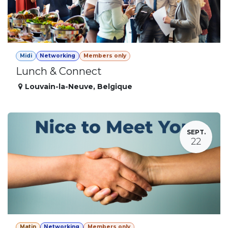
Midi
Networking
Members only
Lunch & Connect
Louvain-la-Neuve
,
Belgique
SEPT.
22
Matin
Networking
Members only