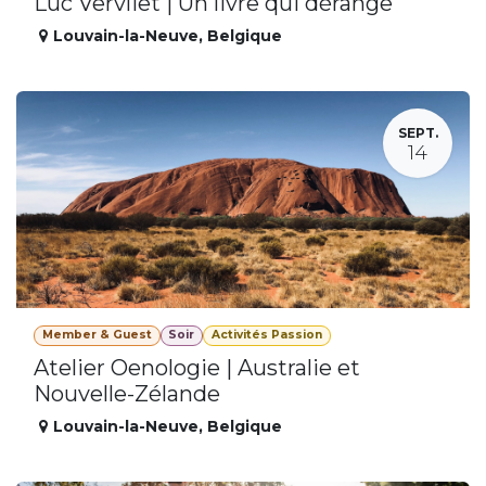
Luc Vervliet | Un livre qui dérange
Louvain-la-Neuve
,
Belgique
SEPT.
14
Member & Guest
Soir
Activités Passion
Atelier Oenologie | Australie et
Nouvelle-Zélande
Louvain-la-Neuve
,
Belgique