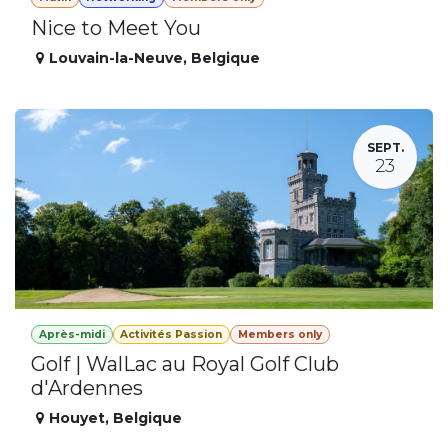
Nice to Meet You
Louvain-la-Neuve
,
Belgique
SEPT.
23
Après-midi
Activités Passion
Members only
Golf | WalLac au Royal Golf Club
d'Ardennes
Houyet
,
Belgique