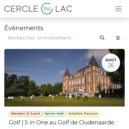
Se rendre au contenu
Événements
AOÛT
26
Member & Guest
Après-midi
Activités Passion
Golf | 5 in One au Golf de Oudenaarde