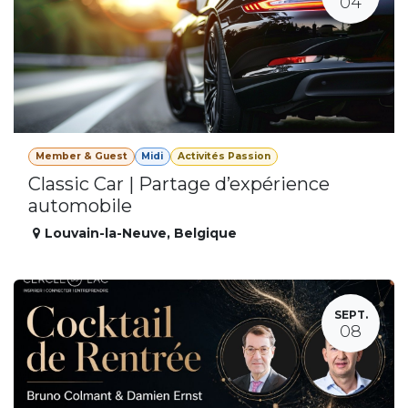
04
Member & Guest
Midi
Activités Passion
Classic Car | Partage d’expérience
automobile
Louvain-la-Neuve
,
Belgique
SEPT.
08