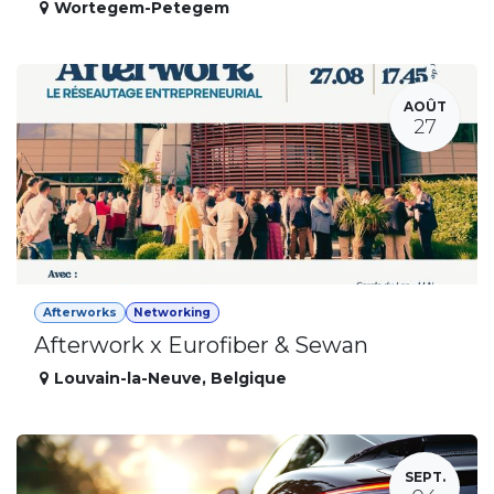
Wortegem-Petegem
AOÛT
27
Afterworks
Networking
Afterwork x Eurofiber & Sewan
Louvain-la-Neuve
,
Belgique
SEPT.