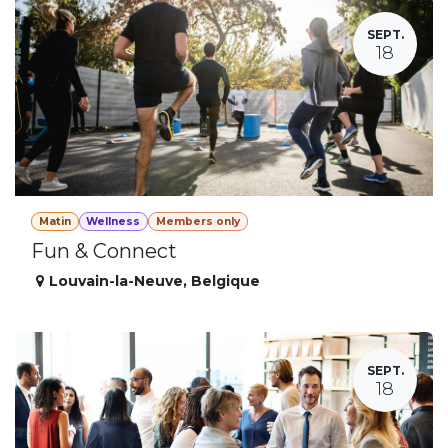
SEPT.
18
Matin
Wellness
Members only
Fun & Connect
Louvain-la-Neuve
,
Belgique
SEPT.
18