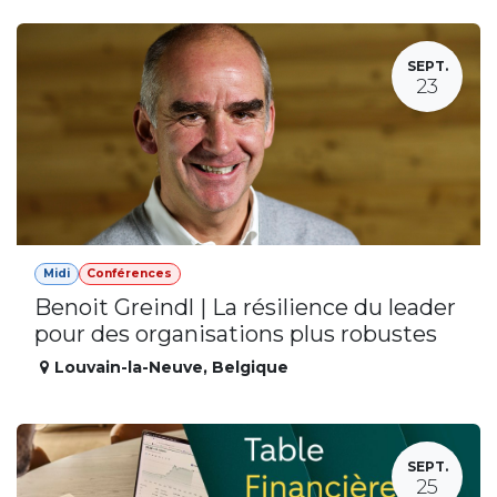
SEPT.
23
Midi
Conférences
Benoit Greindl | La résilience du leader
pour des organisations plus robustes
Louvain-la-Neuve
,
Belgique
SEPT.
25