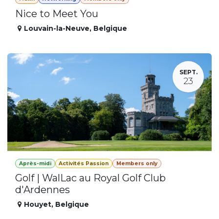
Nice to Meet You
Louvain-la-Neuve
,
Belgique
SEPT.
23
Après-midi
Activités Passion
Members only
Golf | WalLac au Royal Golf Club
d'Ardennes
Houyet
,
Belgique