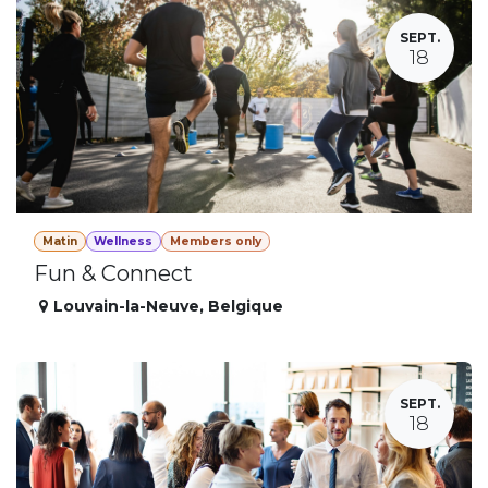
SEPT.
18
Matin
Wellness
Members only
Fun & Connect
Louvain-la-Neuve
,
Belgique
SEPT.
18