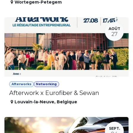
Wortegem-Petegem
AOÛT
27
Afterworks
Networking
Afterwork x Eurofiber & Sewan
Louvain-la-Neuve
,
Belgique
SEPT.