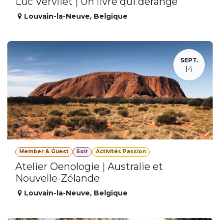
Luc Vervliet | Un livre qui dérange
Louvain-la-Neuve
,
Belgique
SEPT.
14
Member & Guest
Soir
Activités Passion
Atelier Oenologie | Australie et
Nouvelle-Zélande
Louvain-la-Neuve
,
Belgique