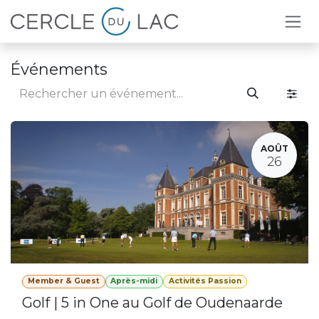
Se rendre au contenu
Événements
AOÛT
26
Member & Guest
Après-midi
Activités Passion
Golf | 5 in One au Golf de Oudenaarde