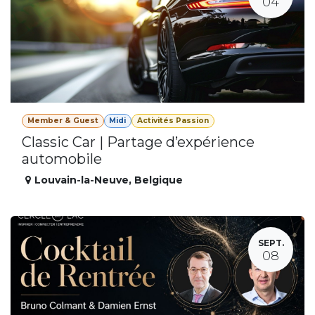
04
Member & Guest
Midi
Activités Passion
Classic Car | Partage d’expérience
automobile
Louvain-la-Neuve
,
Belgique
SEPT.
08