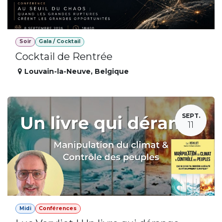
Soir
Gala / Cocktail
Cocktail de Rentrée
Louvain-la-Neuve
,
Belgique
SEPT.
11
Midi
Conférences