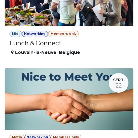
Midi
Networking
Members only
Lunch & Connect
Louvain-la-Neuve
,
Belgique
SEPT.
22
Matin
Networking
Members only