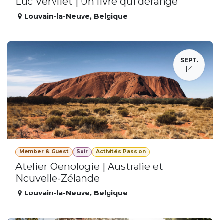
Luc Vervliet | Un livre qui dérange
Louvain-la-Neuve
,
Belgique
SEPT.
14
Member & Guest
Soir
Activités Passion
Atelier Oenologie | Australie et
Nouvelle-Zélande
Louvain-la-Neuve
,
Belgique