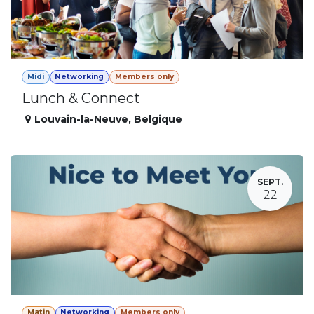
Midi
Networking
Members only
Lunch & Connect
Louvain-la-Neuve
,
Belgique
SEPT.
22
Matin
Networking
Members only