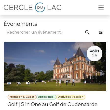
Se rendre au contenu
Événements
AOÛT
26
Member & Guest
Après-midi
Activités Passion
Golf | 5 in One au Golf de Oudenaarde