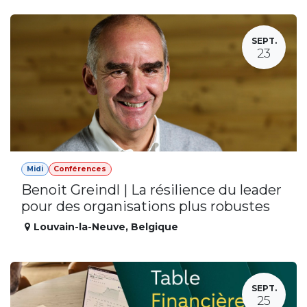
SEPT.
23
Midi
Conférences
Benoit Greindl | La résilience du leader
pour des organisations plus robustes
Louvain-la-Neuve
,
Belgique
SEPT.
25