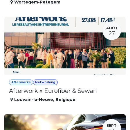
Wortegem-Petegem
AOÛT
27
Afterworks
Networking
Afterwork x Eurofiber & Sewan
Louvain-la-Neuve
,
Belgique
SEPT.