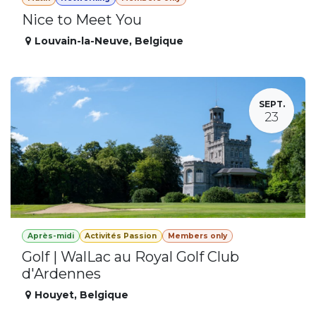
Nice to Meet You
Louvain-la-Neuve
,
Belgique
SEPT.
23
Après-midi
Activités Passion
Members only
Golf | WalLac au Royal Golf Club
d'Ardennes
Houyet
,
Belgique