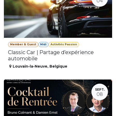
04
Member & Guest
Midi
Activités Passion
Classic Car | Partage d’expérience
automobile
Louvain-la-Neuve
,
Belgique
SEPT.
08