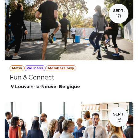
SEPT.
18
Matin
Wellness
Members only
Fun & Connect
Louvain-la-Neuve
,
Belgique
SEPT.
18