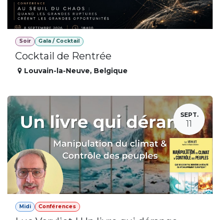
Soir
Gala / Cocktail
Cocktail de Rentrée
Louvain-la-Neuve
,
Belgique
SEPT.
11
Midi
Conférences