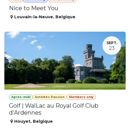
Nice to Meet You
Louvain-la-Neuve
,
Belgique
SEPT.
23
Après-midi
Activités Passion
Members only
Golf | WalLac au Royal Golf Club
d'Ardennes
Houyet
,
Belgique