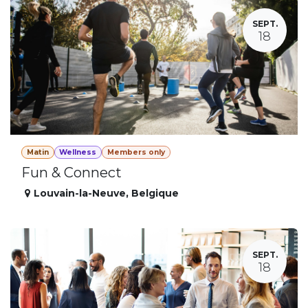
SEPT.
18
Matin
Wellness
Members only
Fun & Connect
Louvain-la-Neuve
,
Belgique
SEPT.
18