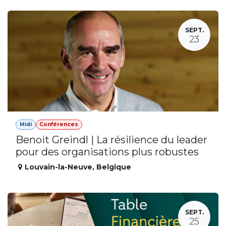
SEPT.
23
Midi
Conférences
Benoit Greindl | La résilience du leader
pour des organisations plus robustes
Louvain-la-Neuve
,
Belgique
SEPT.
25