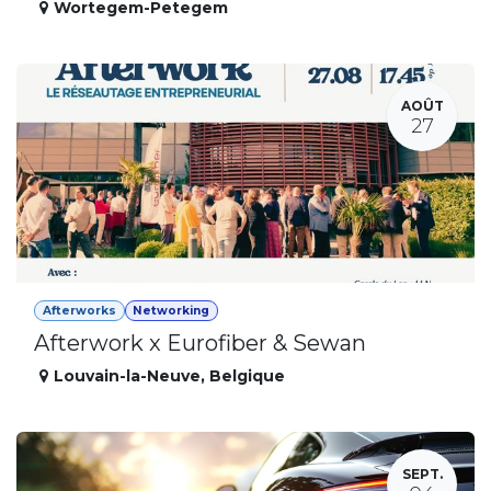
Wortegem-Petegem
AOÛT
27
Afterworks
Networking
Afterwork x Eurofiber & Sewan
Louvain-la-Neuve
,
Belgique
SEPT.