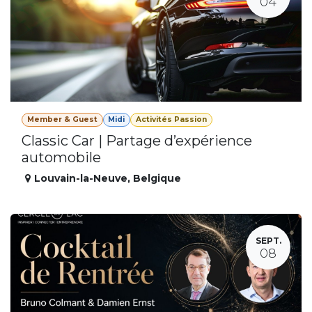
04
Member & Guest
Midi
Activités Passion
Classic Car | Partage d’expérience
automobile
Louvain-la-Neuve
,
Belgique
SEPT.
08