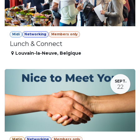
Midi
Networking
Members only
Lunch & Connect
Louvain-la-Neuve
,
Belgique
SEPT.
22
Matin
Networking
Members only