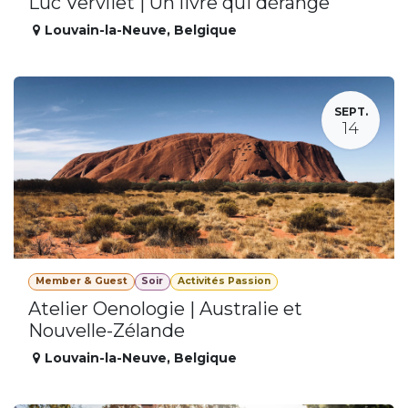
Luc Vervliet | Un livre qui dérange
Louvain-la-Neuve
,
Belgique
SEPT.
14
Member & Guest
Soir
Activités Passion
Atelier Oenologie | Australie et
Nouvelle-Zélande
Louvain-la-Neuve
,
Belgique