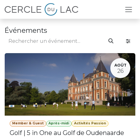
Se rendre au contenu
Événements
AOÛT
26
Member & Guest
Après-midi
Activités Passion
Golf | 5 in One au Golf de Oudenaarde