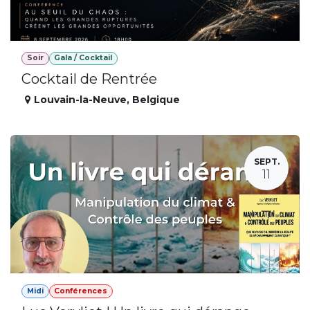
Soir
Gala / Cocktail
Cocktail de Rentrée
Louvain-la-Neuve
,
Belgique
SEPT.
11
Midi
Conférences