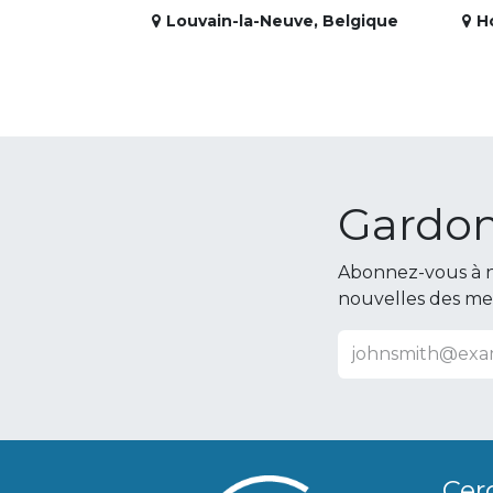
Louvain-la-Neuve
,
Belgique
H
Gardon
Abonnez-vous à n
nouvelles des m
Cer