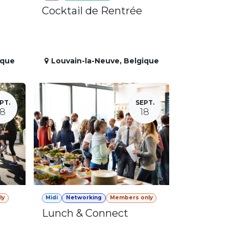
Cocktail de Rentrée
ique
Louvain-la-Neuve
,
Belgique
PT.
SEPT.
18
18
ly
Midi
Networking
Members only
Lunch & Connect