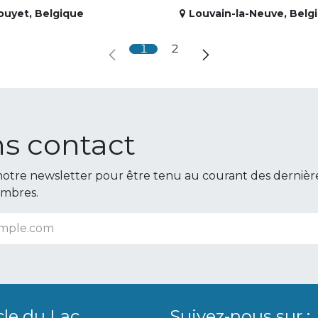
ouyet
,
Belgique
Louvain-la-Neuve
,
Belg
1
2
s contact
otre newsletter pour être tenu au courant des dernièr
embres.
cle du Lac
Suivez-nous sur :