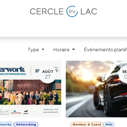
lités
Magazine
Devenir membre
Type
Horaire
Événements planif
AOÛT
SE
27
erworks
Networking
Member & Guest
Midi