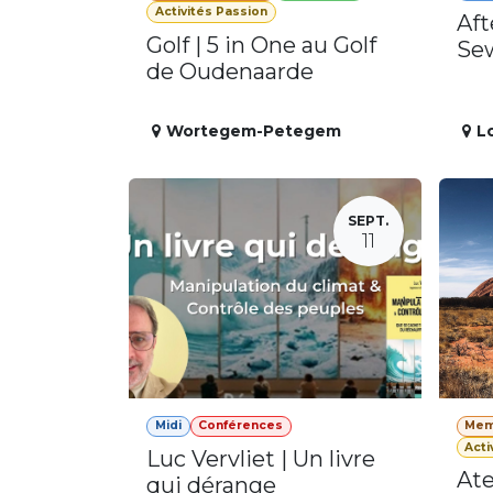
Activités Passion
Aft
Golf | 5 in One au Golf
Se
de Oudenaarde
Wortegem-Petegem
L
SEPT.
11
Midi
Conférences
Mem
Acti
Luc Vervliet | Un livre
Ate
qui dérange