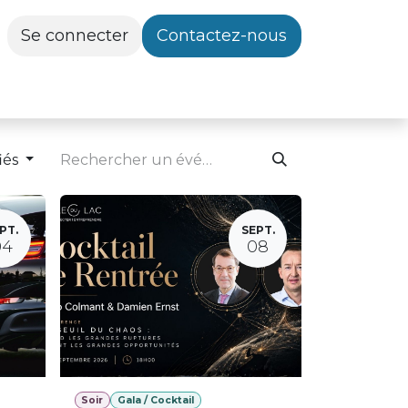
Se connecter
Contactez-nous
iés
PT.
SEPT.
04
08
Soir
Gala / Cocktail