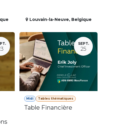
ique
Louvain-la-Neuve
,
Belgique
PT.
SEPT.
23
25
Midi
Tables thématiques
Table Financière
ons