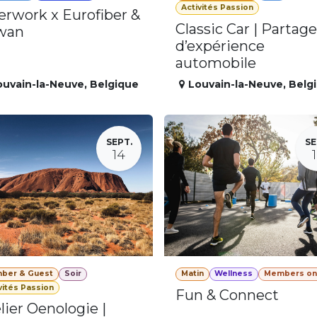
Activités Passion
erwork x Eurofiber &
Classic Car | Partage
wan
d’expérience
automobile
ouvain-la-Neuve
,
Belgique
Louvain-la-Neuve
,
Belg
SEPT.
SE
14
ber & Guest
Soir
Matin
Wellness
Members on
vités Passion
Fun & Connect
lier Oenologie |