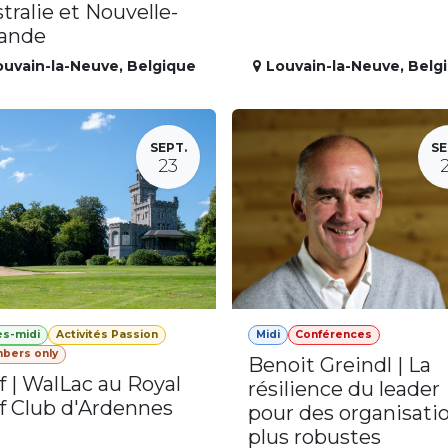
tralie et Nouvelle-
lande
ouvain-la-Neuve
,
Belgique
Louvain-la-Neuve
,
Belg
SEPT.
SE
23
ès-midi
Activités Passion
Midi
Conférences
bers only
Benoit Greindl | La
f | WalLac au Royal
résilience du leader
f Club d'Ardennes
pour des organisati
plus robustes