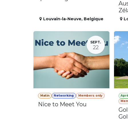
Aus
Zé
Louvain-la-Neuve
,
Belgique
L
SEPT.
22
Matin
Networking
Members only
Apr
Mem
Nice to Meet You
Gol
Gol