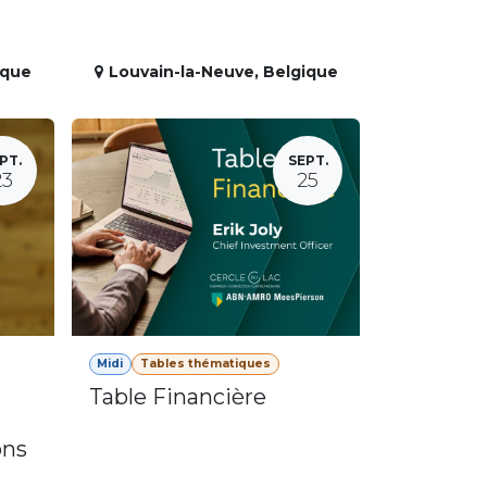
ique
Louvain-la-Neuve
,
Belgique
PT.
SEPT.
23
25
Midi
Tables thématiques
Table Financière
ons