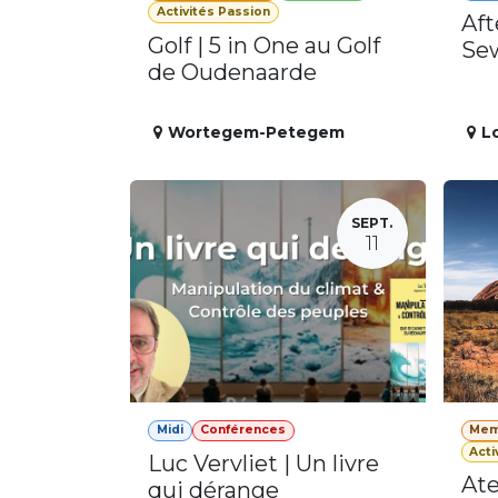
Activités Passion
Aft
Golf | 5 in One au Golf
Se
de Oudenaarde
Wortegem-Petegem
L
SEPT.
11
Midi
Conférences
Mem
Acti
Luc Vervliet | Un livre
Ate
qui dérange