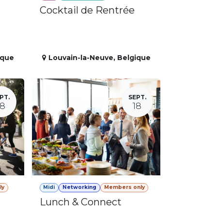
Cocktail de Rentrée
ique
Louvain-la-Neuve
,
Belgique
PT.
SEPT.
18
18
ly
Midi
Networking
Members only
Lunch & Connect