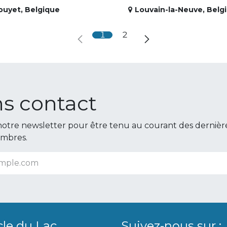
ouyet
,
Belgique
Louvain-la-Neuve
,
Belg
1
2
s contact
otre newsletter pour être tenu au courant des dernièr
embres.
cle du Lac
Suivez-nous sur :