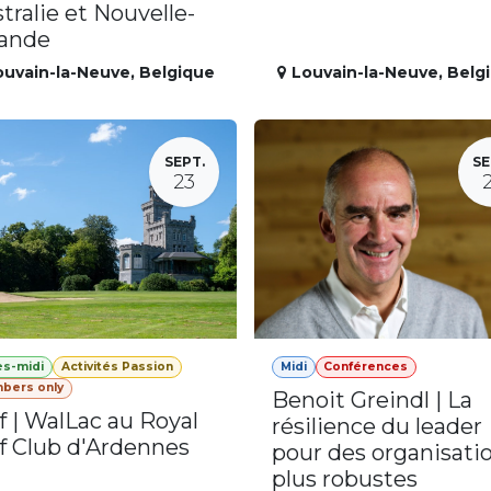
tralie et Nouvelle-
lande
ouvain-la-Neuve
,
Belgique
Louvain-la-Neuve
,
Belg
SEPT.
SE
23
ès-midi
Activités Passion
Midi
Conférences
bers only
Benoit Greindl | La
f | WalLac au Royal
résilience du leader
f Club d'Ardennes
pour des organisati
plus robustes