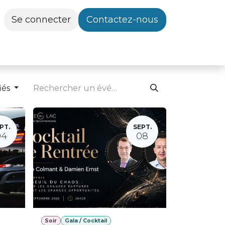
Se connecter
Contactez-nous
iés
PT.
SEPT.
04
08
Soir
Gala / Cocktail