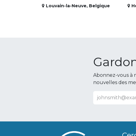
Louvain-la-Neuve
,
Belgique
H
Gardon
Abonnez-vous à n
nouvelles des m
Cer