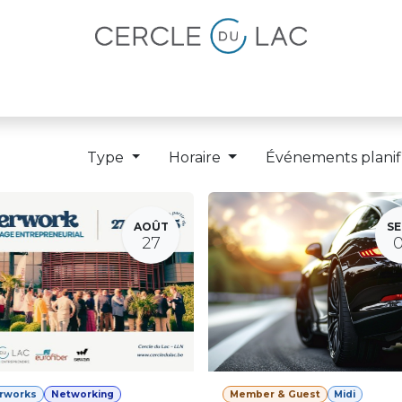
lités
Magazine
Devenir membre
Type
Horaire
Événements planif
AOÛT
SE
27
erworks
Networking
Member & Guest
Midi