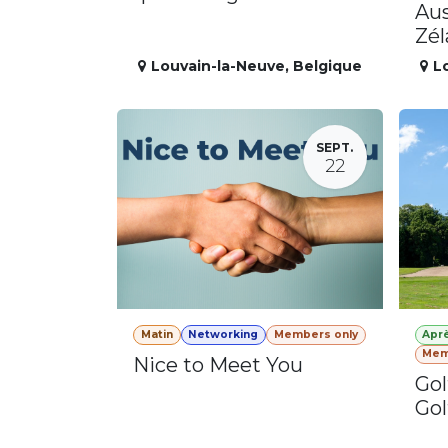
Aus
Zé
Louvain-la-Neuve
,
Belgique
L
SEPT.
22
Matin
Networking
Members only
Apr
Mem
Nice to Meet You
Gol
Gol