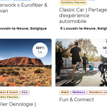
Activités Passion
erwork x Eurofiber &
Classic Car | Partage
wan
d’expérience
automobile
ouvain-la-Neuve
,
Belgique
Louvain-la-Neuve
,
Belg
SEPT.
SE
14
ber & Guest
Soir
Matin
Wellness
Members on
vités Passion
Fun & Connect
lier Oenologie |