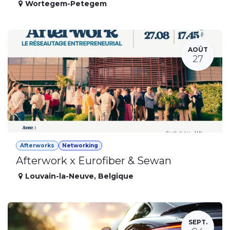
Wortegem-Petegem
AOÛT
27
Afterworks
Networking
Afterwork x Eurofiber & Sewan
Louvain-la-Neuve
,
Belgique
SEPT.