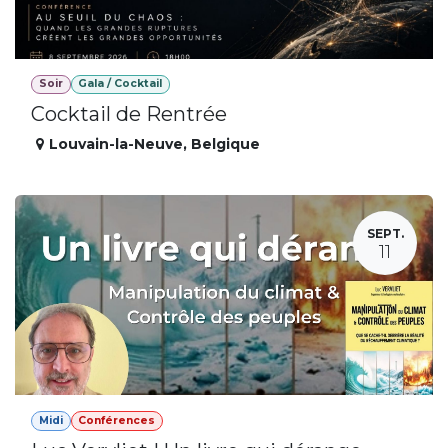
Soir
Gala / Cocktail
Cocktail de Rentrée
Louvain-la-Neuve
,
Belgique
SEPT.
11
Midi
Conférences