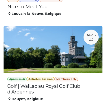
Nice to Meet You
Louvain-la-Neuve
,
Belgique
SEPT.
23
Après-midi
Activités Passion
Members only
Golf | WalLac au Royal Golf Club
d'Ardennes
Houyet
,
Belgique