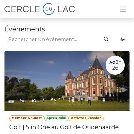
Se rendre au contenu
Événements
AOÛT
26
Member & Guest
Après-midi
Activités Passion
Golf | 5 in One au Golf de Oudenaarde