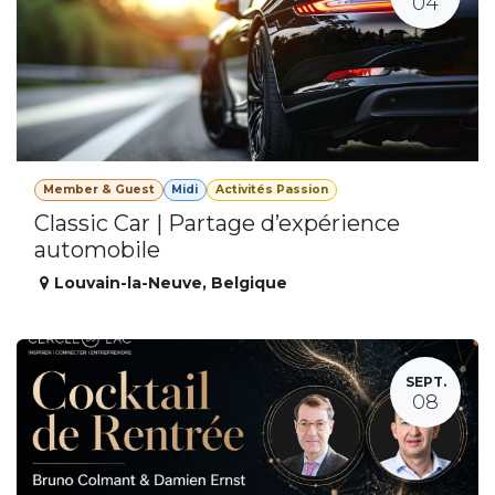
04
Member & Guest
Midi
Activités Passion
Classic Car | Partage d’expérience
automobile
Louvain-la-Neuve
,
Belgique
SEPT.
08