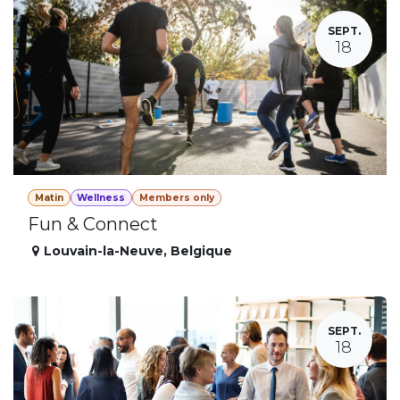
SEPT.
18
Matin
Wellness
Members only
Fun & Connect
Louvain-la-Neuve
,
Belgique
SEPT.
18