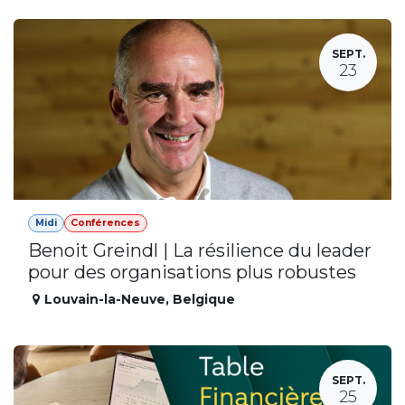
SEPT.
23
Midi
Conférences
Benoit Greindl | La résilience du leader
pour des organisations plus robustes
Louvain-la-Neuve
,
Belgique
SEPT.
25