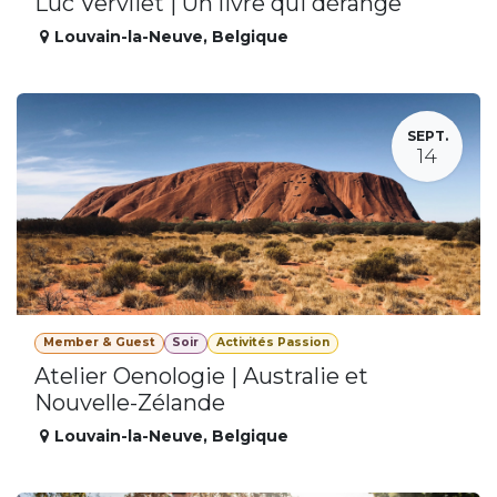
Luc Vervliet | Un livre qui dérange
Louvain-la-Neuve
,
Belgique
SEPT.
14
Member & Guest
Soir
Activités Passion
Atelier Oenologie | Australie et
Nouvelle-Zélande
Louvain-la-Neuve
,
Belgique