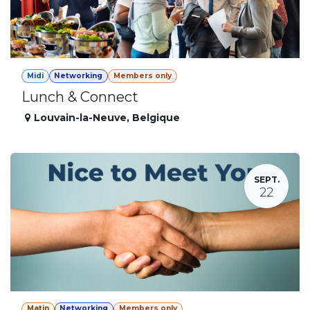
Midi
Networking
Members only
Lunch & Connect
Louvain-la-Neuve
,
Belgique
SEPT.
22
Matin
Networking
Members only