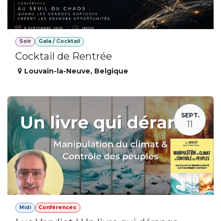
Soir
Gala / Cocktail
Cocktail de Rentrée
Louvain-la-Neuve
,
Belgique
SEPT.
11
Midi
Conférences