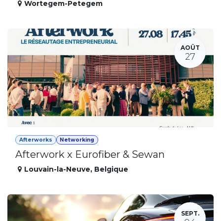
Wortegem-Petegem
AOÛT
27
Afterworks
Networking
Afterwork x Eurofiber & Sewan
Louvain-la-Neuve
,
Belgique
SEPT.