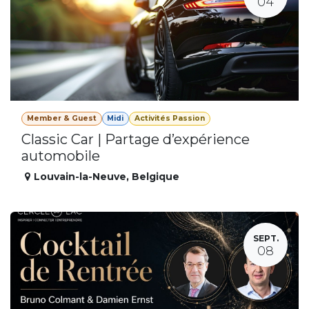
04
Member & Guest
Midi
Activités Passion
Classic Car | Partage d’expérience
automobile
Louvain-la-Neuve
,
Belgique
SEPT.
08