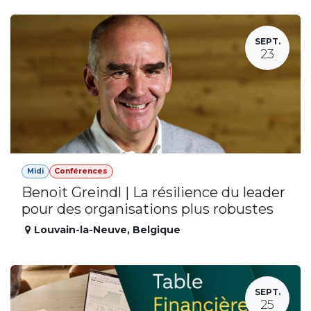
SEPT.
23
Midi
Conférences
Benoit Greindl | La résilience du leader
pour des organisations plus robustes
Louvain-la-Neuve
,
Belgique
SEPT.
25