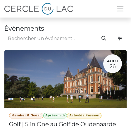
Se rendre au contenu
Événements
AOÛT
26
Member & Guest
Après-midi
Activités Passion
Golf | 5 in One au Golf de Oudenaarde