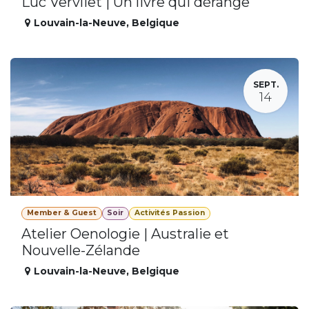
Luc Vervliet | Un livre qui dérange
Louvain-la-Neuve
,
Belgique
SEPT.
14
Member & Guest
Soir
Activités Passion
Atelier Oenologie | Australie et
Nouvelle-Zélande
Louvain-la-Neuve
,
Belgique