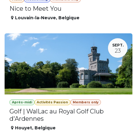
Nice to Meet You
Louvain-la-Neuve
,
Belgique
SEPT.
23
Après-midi
Activités Passion
Members only
Golf | WalLac au Royal Golf Club
d'Ardennes
Houyet
,
Belgique