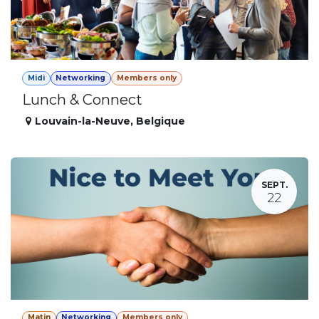
Midi
Networking
Members only
Lunch & Connect
Louvain-la-Neuve
,
Belgique
SEPT.
22
Matin
Networking
Members only