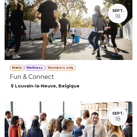
SEPT.
18
Matin
Wellness
Members only
Fun & Connect
Louvain-la-Neuve
,
Belgique
SEPT.
18