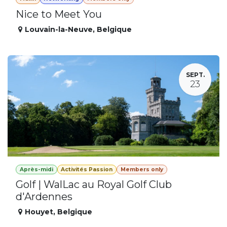
Nice to Meet You
Louvain-la-Neuve
,
Belgique
SEPT.
23
Après-midi
Activités Passion
Members only
Golf | WalLac au Royal Golf Club
d'Ardennes
Houyet
,
Belgique