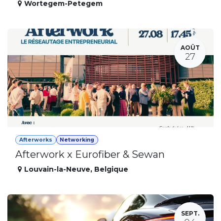
Wortegem-Petegem
AOÛT
27
Afterworks
Networking
Afterwork x Eurofiber & Sewan
Louvain-la-Neuve
,
Belgique
SEPT.