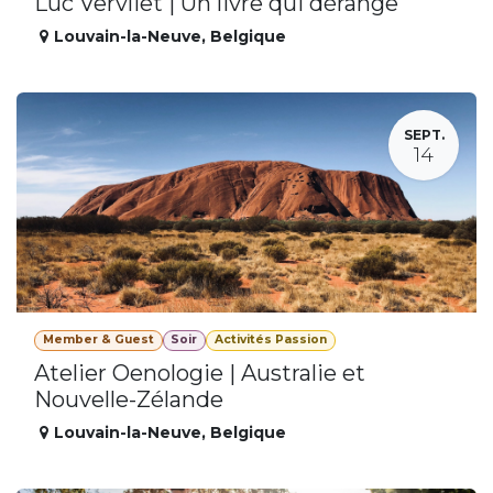
Luc Vervliet | Un livre qui dérange
Louvain-la-Neuve
,
Belgique
SEPT.
14
Member & Guest
Soir
Activités Passion
Atelier Oenologie | Australie et
Nouvelle-Zélande
Louvain-la-Neuve
,
Belgique