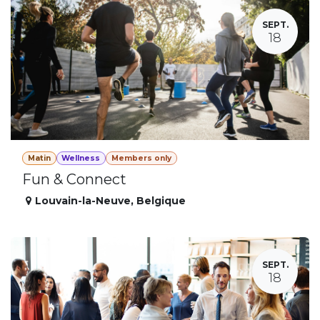
SEPT.
18
Matin
Wellness
Members only
Fun & Connect
Louvain-la-Neuve
,
Belgique
SEPT.
18