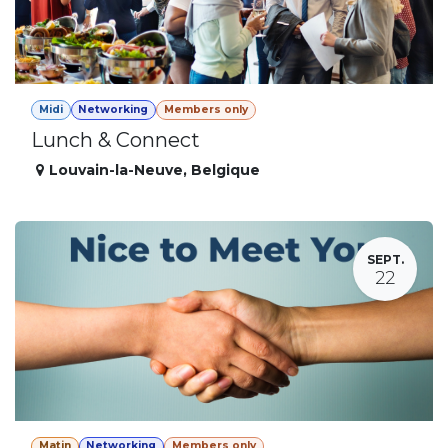
Midi
Networking
Members only
Lunch & Connect
Louvain-la-Neuve
,
Belgique
SEPT.
22
Matin
Networking
Members only