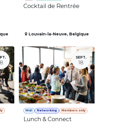
Cocktail de Rentrée
ique
Louvain-la-Neuve
,
Belgique
PT.
SEPT.
18
18
ly
Midi
Networking
Members only
Lunch & Connect