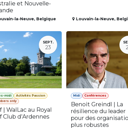
tralie et Nouvelle-
lande
ouvain-la-Neuve
,
Belgique
Louvain-la-Neuve
,
Belg
SEPT.
SE
23
ès-midi
Activités Passion
Midi
Conférences
bers only
Benoit Greindl | La
f | WalLac au Royal
résilience du leader
f Club d'Ardennes
pour des organisati
plus robustes