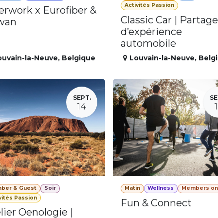
Activités Passion
erwork x Eurofiber &
Classic Car | Partage
wan
d’expérience
automobile
ouvain-la-Neuve
,
Belgique
Louvain-la-Neuve
,
Belg
SEPT.
SE
14
ber & Guest
Soir
Matin
Wellness
Members on
vités Passion
Fun & Connect
lier Oenologie |