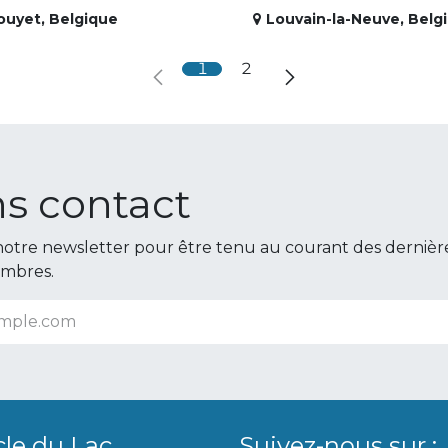
ouyet
,
Belgique
Louvain-la-Neuve
,
Belg
1
2
s contact
otre newsletter pour être tenu au courant des dernièr
embres.
cle du Lac
Suivez-nous sur :