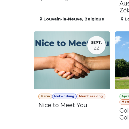
Aus
Zé
Louvain-la-Neuve
,
Belgique
L
SEPT.
22
Matin
Networking
Members only
Apr
Mem
Nice to Meet You
Gol
Gol