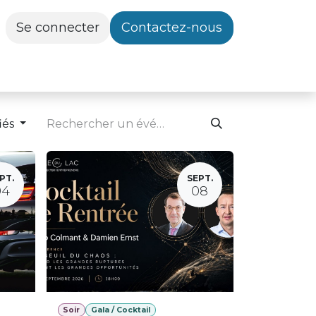
Se connecter
Contactez-nous
iés
PT.
SEPT.
04
08
Soir
Gala / Cocktail