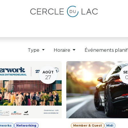
lités
Magazine
Devenir membre
Type
Horaire
Événements planif
AOÛT
SE
27
erworks
Networking
Member & Guest
Midi