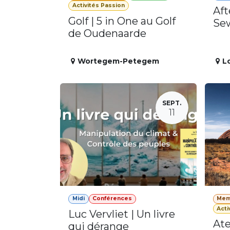
Activités Passion
Aft
Golf | 5 in One au Golf
Se
de Oudenaarde
Wortegem-Petegem
L
SEPT.
11
Midi
Conférences
Mem
Acti
Luc Vervliet | Un livre
Ate
qui dérange