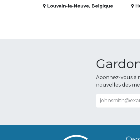
Louvain-la-Neuve
,
Belgique
H
Gardon
Abonnez-vous à n
nouvelles des m
Cer