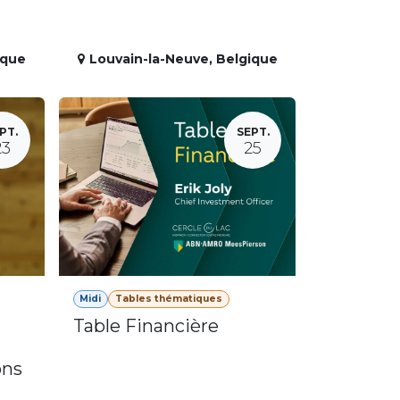
ique
Louvain-la-Neuve
,
Belgique
PT.
SEPT.
23
25
Midi
Tables thématiques
Table Financière
ons