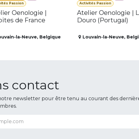
vités Passion
Activités Passion
lier Oenologie |
Atelier Oenologie | 
ites de France
Douro (Portugal)
ouvain-la-Neuve
,
Belgique
Louvain-la-Neuve
,
Belg
s contact
otre newsletter pour être tenu au courant des dernièr
embres.