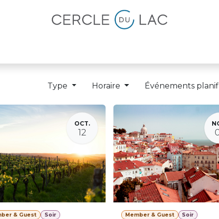
lités
Magazine
Devenir membre
Type
Horaire
Événements planif
OCT.
N
12
ber & Guest
Soir
Member & Guest
Soir