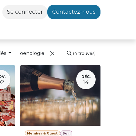
Se connecter
Contactez-nous
iés
(4 trouvés)
OV.
DÉC.
02
14
Member & Guest
Soir