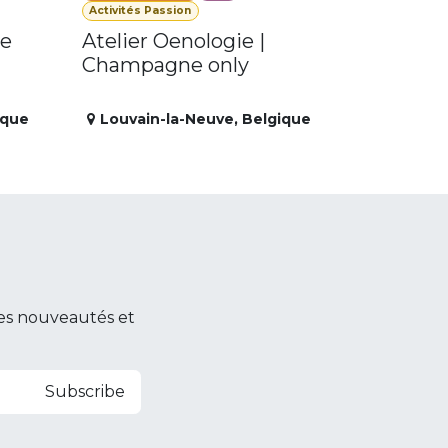
Activités Passion
Le
Atelier Oenologie |
Champagne only
ique
Louvain-la-Neuve
,
Belgique
es nouveautés et
Subscribe