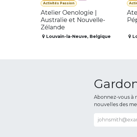
Activités Passion
Acti
Atelier Oenologie |
Ate
Australie et Nouvelle-
Pép
Zélande
Louvain-la-Neuve
,
Belgique
L
Gardon
Abonnez-vous à n
nouvelles des m