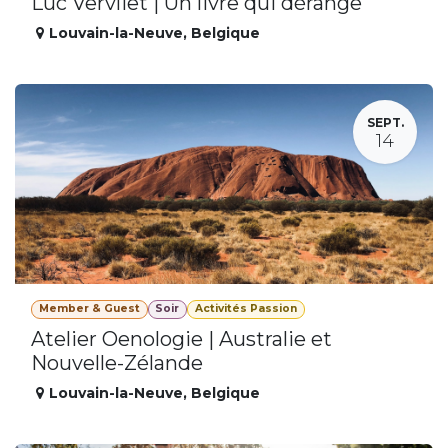
Luc Vervliet | Un livre qui dérange
Louvain-la-Neuve
,
Belgique
SEPT.
14
Member & Guest
Soir
Activités Passion
Atelier Oenologie | Australie et
Nouvelle-Zélande
Louvain-la-Neuve
,
Belgique