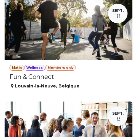
SEPT.
18
Matin
Wellness
Members only
Fun & Connect
Louvain-la-Neuve
,
Belgique
SEPT.
18