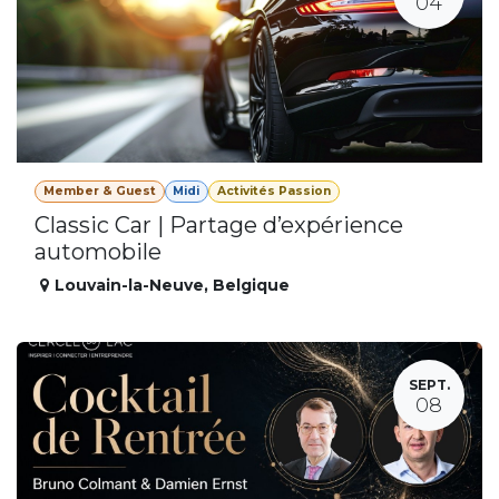
04
Member & Guest
Midi
Activités Passion
Classic Car | Partage d’expérience
automobile
Louvain-la-Neuve
,
Belgique
SEPT.
08