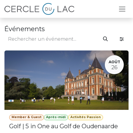
Se rendre au contenu
Événements
AOÛT
26
Member & Guest
Après-midi
Activités Passion
Golf | 5 in One au Golf de Oudenaarde