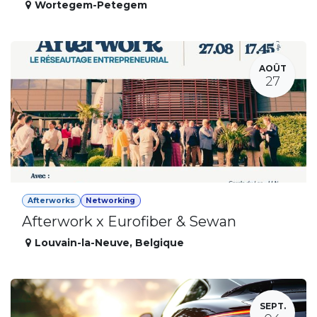
Wortegem-Petegem
AOÛT
27
Afterworks
Networking
Afterwork x Eurofiber & Sewan
Louvain-la-Neuve
,
Belgique
SEPT.