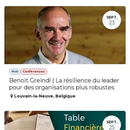
SEPT.
23
Midi
Conférences
Benoit Greindl | La résilience du leader
pour des organisations plus robustes
Louvain-la-Neuve
,
Belgique
SEPT.
25