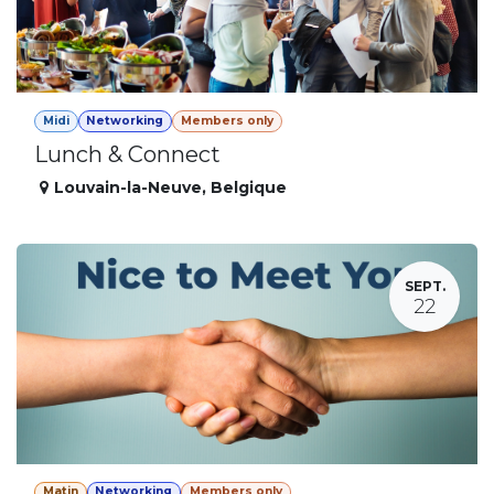
Midi
Networking
Members only
Lunch & Connect
Louvain-la-Neuve
,
Belgique
SEPT.
22
Matin
Networking
Members only