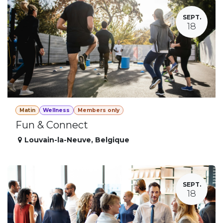
SEPT.
18
Matin
Wellness
Members only
Fun & Connect
Louvain-la-Neuve
,
Belgique
SEPT.
18