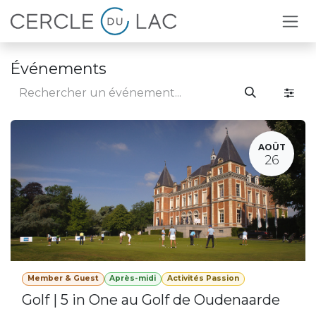
Se rendre au contenu
Événements
AOÛT
26
Member & Guest
Après-midi
Activités Passion
Golf | 5 in One au Golf de Oudenaarde