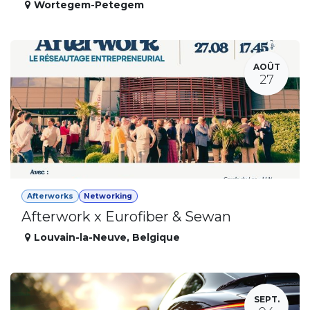
Wortegem-Petegem
AOÛT
27
Afterworks
Networking
Afterwork x Eurofiber & Sewan
Louvain-la-Neuve
,
Belgique
SEPT.