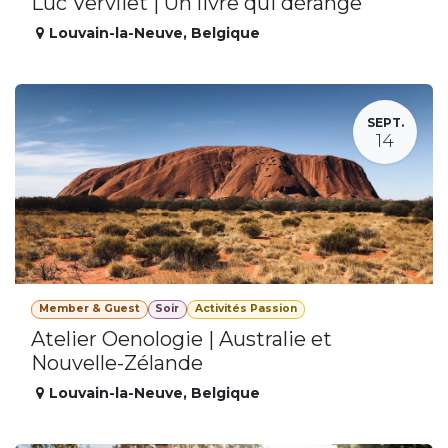
Luc Vervliet | Un livre qui dérange
Louvain-la-Neuve
,
Belgique
SEPT.
14
Member & Guest
Soir
Activités Passion
Atelier Oenologie | Australie et
Nouvelle-Zélande
Louvain-la-Neuve
,
Belgique