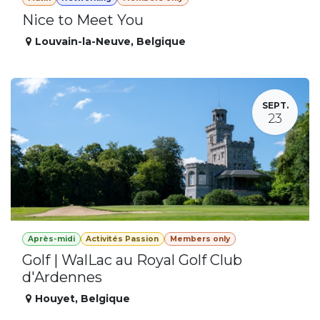
Nice to Meet You
Louvain-la-Neuve
,
Belgique
SEPT.
23
Après-midi
Activités Passion
Members only
Golf | WalLac au Royal Golf Club
d'Ardennes
Houyet
,
Belgique