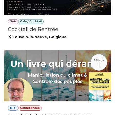
Soir
Gala / Cocktail
Cocktail de Rentrée
Louvain-la-Neuve
,
Belgique
SEPT.
11
Midi
Conférences