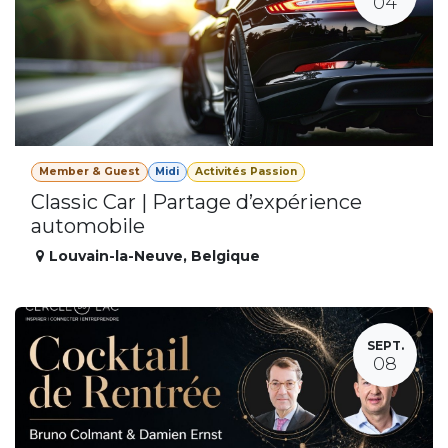
04
Member & Guest
Midi
Activités Passion
Classic Car | Partage d’expérience
automobile
Louvain-la-Neuve
,
Belgique
SEPT.
08