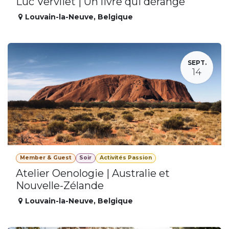
Luc Vervliet | Un livre qui dérange
Louvain-la-Neuve
,
Belgique
SEPT.
14
Member & Guest
Soir
Activités Passion
Atelier Oenologie | Australie et
Nouvelle-Zélande
Louvain-la-Neuve
,
Belgique