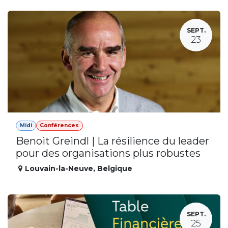
SEPT.
23
Midi
Conférences
Benoit Greindl | La résilience du leader
pour des organisations plus robustes
Louvain-la-Neuve
,
Belgique
SEPT.
25