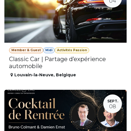
04
Member & Guest
Midi
Activités Passion
Classic Car | Partage d’expérience
automobile
Louvain-la-Neuve
,
Belgique
SEPT.
08