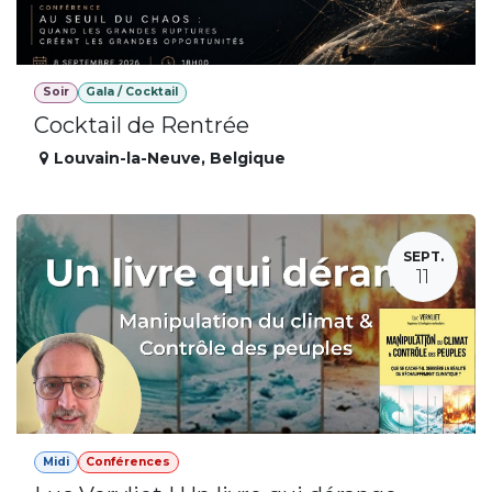
Soir
Gala / Cocktail
Cocktail de Rentrée
Louvain-la-Neuve
,
Belgique
SEPT.
11
Midi
Conférences