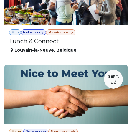
Midi
Networking
Members only
Lunch & Connect
Louvain-la-Neuve
,
Belgique
SEPT.
22
Matin
Networking
Members only