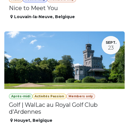
Nice to Meet You
Louvain-la-Neuve
,
Belgique
SEPT.
23
Après-midi
Activités Passion
Members only
Golf | WalLac au Royal Golf Club
d'Ardennes
Houyet
,
Belgique