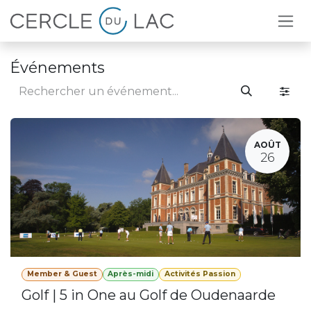
Se rendre au contenu
Événements
AOÛT
26
Member & Guest
Après-midi
Activités Passion
Golf | 5 in One au Golf de Oudenaarde