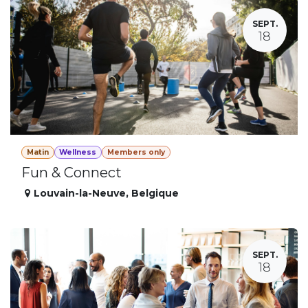
SEPT.
18
Matin
Wellness
Members only
Fun & Connect
Louvain-la-Neuve
,
Belgique
SEPT.
18