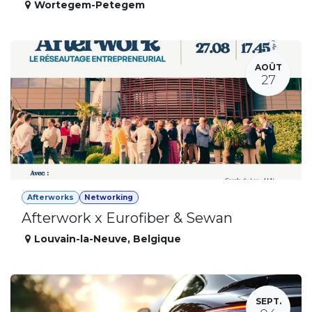
Wortegem-Petegem
AOÛT
27
Afterworks
Networking
Afterwork x Eurofiber & Sewan
Louvain-la-Neuve
,
Belgique
SEPT.