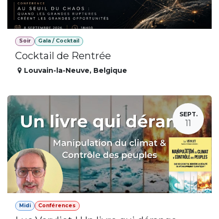
Soir
Gala / Cocktail
Cocktail de Rentrée
Louvain-la-Neuve
,
Belgique
SEPT.
11
Midi
Conférences