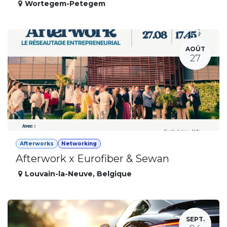
Wortegem-Petegem
AOÛT
27
Afterworks
Networking
Afterwork x Eurofiber & Sewan
Louvain-la-Neuve
,
Belgique
SEPT.