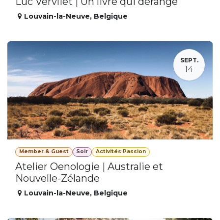
Luc Vervliet | Un livre qui dérange
Louvain-la-Neuve
,
Belgique
SEPT.
14
Member & Guest
Soir
Activités Passion
Atelier Oenologie | Australie et
Nouvelle-Zélande
Louvain-la-Neuve
,
Belgique