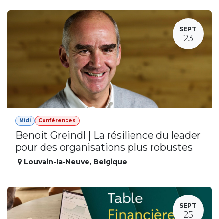
SEPT.
23
Midi
Conférences
Benoit Greindl | La résilience du leader
pour des organisations plus robustes
Louvain-la-Neuve
,
Belgique
SEPT.
25