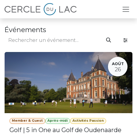
Se rendre au contenu
Événements
AOÛT
26
Member & Guest
Après-midi
Activités Passion
Golf | 5 in One au Golf de Oudenaarde