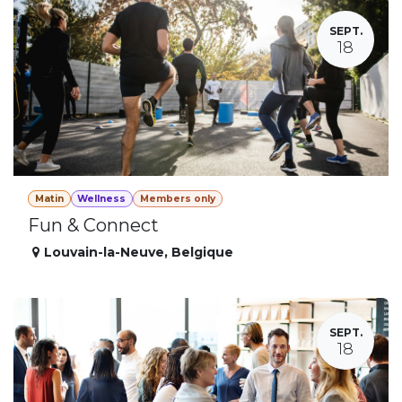
SEPT.
18
Matin
Wellness
Members only
Fun & Connect
Louvain-la-Neuve
,
Belgique
SEPT.
18