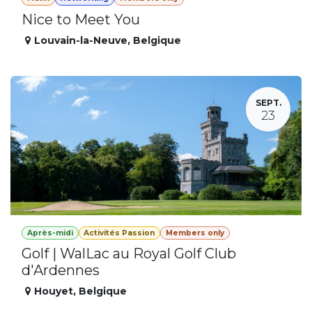
Nice to Meet You
Louvain-la-Neuve
,
Belgique
SEPT.
23
Après-midi
Activités Passion
Members only
Golf | WalLac au Royal Golf Club
d'Ardennes
Houyet
,
Belgique