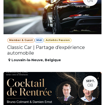
04
Member & Guest
Midi
Activités Passion
Classic Car | Partage d’expérience
automobile
Louvain-la-Neuve
,
Belgique
SEPT.
08