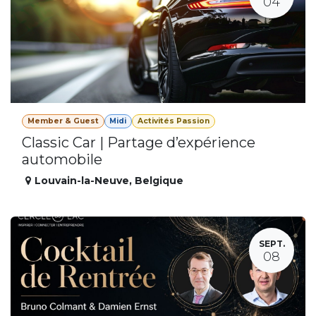
04
Member & Guest
Midi
Activités Passion
Classic Car | Partage d’expérience
automobile
Louvain-la-Neuve
,
Belgique
SEPT.
08