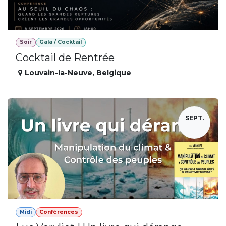
Soir
Gala / Cocktail
Cocktail de Rentrée
Louvain-la-Neuve
,
Belgique
SEPT.
11
Midi
Conférences