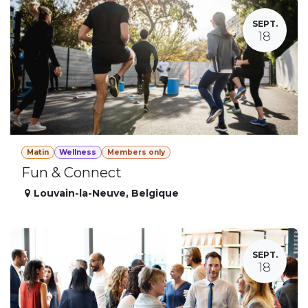
SEPT.
18
Matin
Wellness
Members only
Fun & Connect
Louvain-la-Neuve
,
Belgique
SEPT.
18