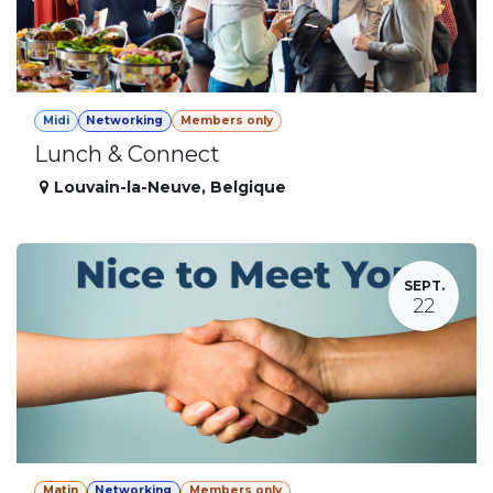
Midi
Networking
Members only
Lunch & Connect
Louvain-la-Neuve
,
Belgique
SEPT.
22
Matin
Networking
Members only