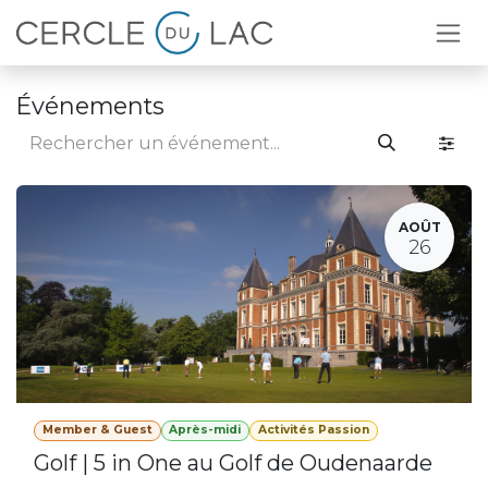
Se rendre au contenu
Événements
AOÛT
26
Member & Guest
Après-midi
Activités Passion
Golf | 5 in One au Golf de Oudenaarde