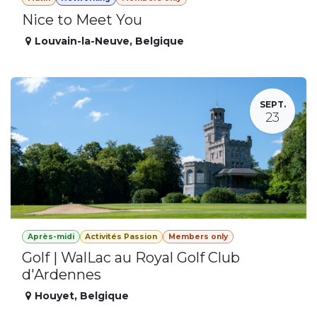
Nice to Meet You
Louvain-la-Neuve
,
Belgique
SEPT.
23
Après-midi
Activités Passion
Members only
Golf | WalLac au Royal Golf Club
d'Ardennes
Houyet
,
Belgique