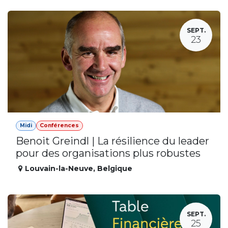
SEPT.
23
Midi
Conférences
Benoit Greindl | La résilience du leader
pour des organisations plus robustes
Louvain-la-Neuve
,
Belgique
SEPT.
25