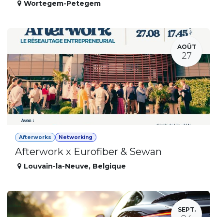
Wortegem-Petegem
AOÛT
27
Afterworks
Networking
Afterwork x Eurofiber & Sewan
Louvain-la-Neuve
,
Belgique
SEPT.