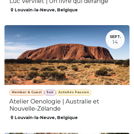
Luc Vervliet | Un livre qui dérange
Louvain-la-Neuve
,
Belgique
SEPT.
14
Member & Guest
Soir
Activités Passion
Atelier Oenologie | Australie et
Nouvelle-Zélande
Louvain-la-Neuve
,
Belgique