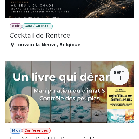
Soir
Gala / Cocktail
Cocktail de Rentrée
Louvain-la-Neuve
,
Belgique
SEPT.
11
Midi
Conférences