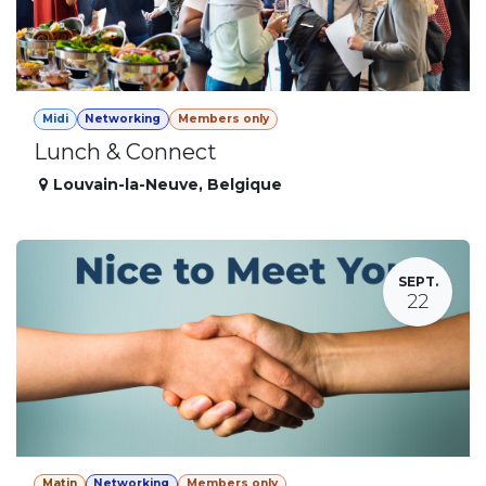
Midi
Networking
Members only
Lunch & Connect
Louvain-la-Neuve
,
Belgique
SEPT.
22
Matin
Networking
Members only