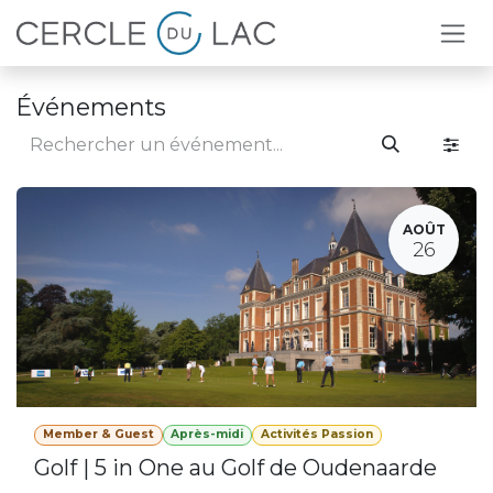
Se rendre au contenu
Événements
AOÛT
26
Member & Guest
Après-midi
Activités Passion
Golf | 5 in One au Golf de Oudenaarde