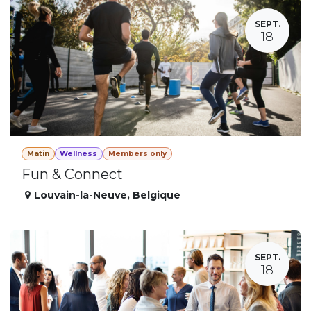
SEPT.
18
Matin
Wellness
Members only
Fun & Connect
Louvain-la-Neuve
,
Belgique
SEPT.
18