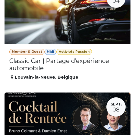
04
Member & Guest
Midi
Activités Passion
Classic Car | Partage d’expérience
automobile
Louvain-la-Neuve
,
Belgique
SEPT.
08