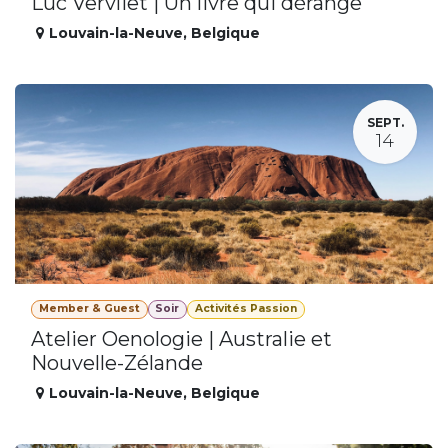
Luc Vervliet | Un livre qui dérange
Louvain-la-Neuve
,
Belgique
SEPT.
14
Member & Guest
Soir
Activités Passion
Atelier Oenologie | Australie et
Nouvelle-Zélande
Louvain-la-Neuve
,
Belgique