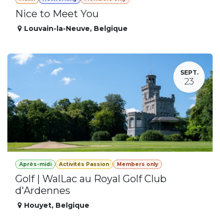
Nice to Meet You
Louvain-la-Neuve
,
Belgique
SEPT.
23
Après-midi
Activités Passion
Members only
Golf | WalLac au Royal Golf Club
d'Ardennes
Houyet
,
Belgique