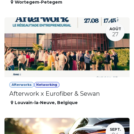
Wortegem-Petegem
AOÛT
27
Afterworks
Networking
Afterwork x Eurofiber & Sewan
Louvain-la-Neuve
,
Belgique
SEPT.