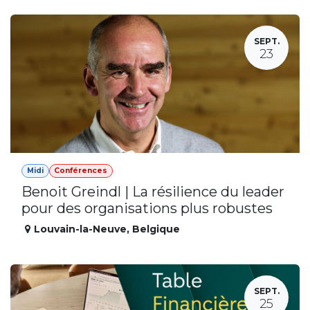
SEPT.
23
Midi
Conférences
Benoit Greindl | La résilience du leader
pour des organisations plus robustes
Louvain-la-Neuve
,
Belgique
SEPT.
25