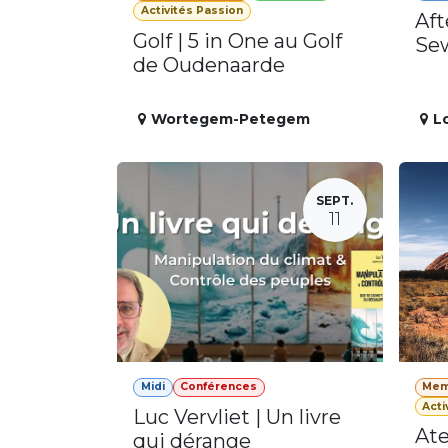
Activités Passion
Aft
Golf | 5 in One au Golf
Se
de Oudenaarde
Wortegem-Petegem
L
SEPT.
11
Midi
Conférences
Mem
Acti
Luc Vervliet | Un livre
Ate
qui dérange