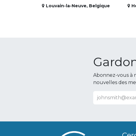
Louvain-la-Neuve
,
Belgique
H
Gardon
Abonnez-vous à n
nouvelles des m
Cer