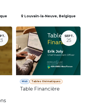
ique
Louvain-la-Neuve
,
Belgique
PT.
SEPT.
23
25
Midi
Tables thématiques
Table Financière
ons