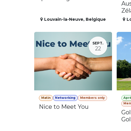
Aus
Zé
Louvain-la-Neuve
,
Belgique
L
SEPT.
22
Matin
Networking
Members only
Apr
Mem
Nice to Meet You
Gol
Gol