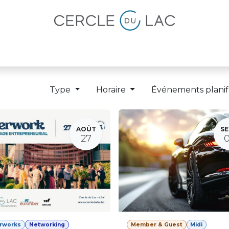
lités
Magazine
Devenir membre
Type
Horaire
Événements planif
AOÛT
SE
27
erworks
Networking
Member & Guest
Midi