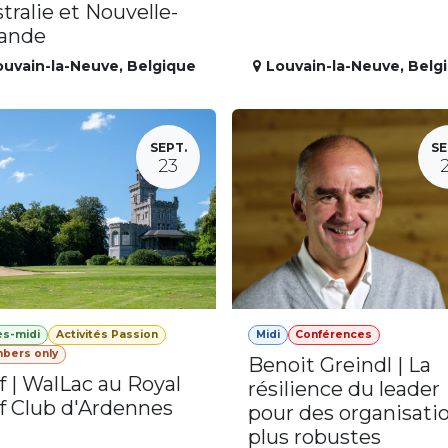
tralie et Nouvelle-
lande
ouvain-la-Neuve
,
Belgique
Louvain-la-Neuve
,
Belg
SEPT.
SE
23
ès-midi
Activités Passion
Midi
Conférences
bers only
Benoit Greindl | La
f | WalLac au Royal
résilience du leader
f Club d'Ardennes
pour des organisati
plus robustes