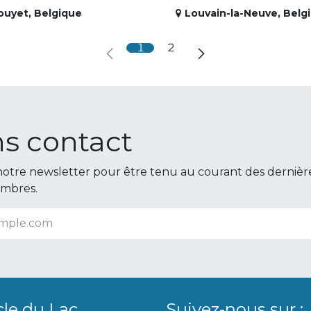
ouyet
,
Belgique
Louvain-la-Neuve
,
Belg
1
2
s contact
otre newsletter pour être tenu au courant des dernièr
embres.
cle du Lac
Suivez-nous sur :