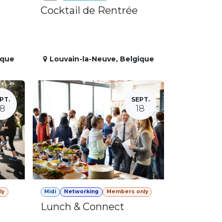
Cocktail de Rentrée
ique
Louvain-la-Neuve
,
Belgique
PT.
SEPT.
18
18
ly
Midi
Networking
Members only
Lunch & Connect