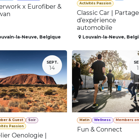
Activités Passion
erwork x Eurofiber &
Classic Car | Partage
wan
d’expérience
automobile
ouvain-la-Neuve
,
Belgique
Louvain-la-Neuve
,
Belg
SEPT.
SE
14
ber & Guest
Soir
Matin
Wellness
Members on
vités Passion
Fun & Connect
lier Oenologie |