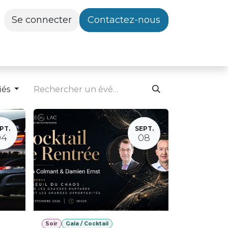
Se connecter
Contactez-nous
iés
PT.
SEPT.
04
08
Soir
Gala / Cocktail