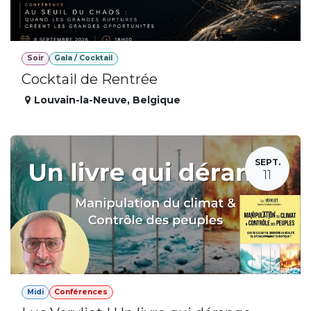
Soir
Gala / Cocktail
Cocktail de Rentrée
Louvain-la-Neuve
,
Belgique
SEPT.
11
Midi
Conférences