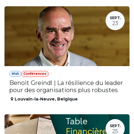
SEPT.
23
Midi
Conférences
Benoit Greindl | La résilience du leader
pour des organisations plus robustes
Louvain-la-Neuve
,
Belgique
SEPT.
25