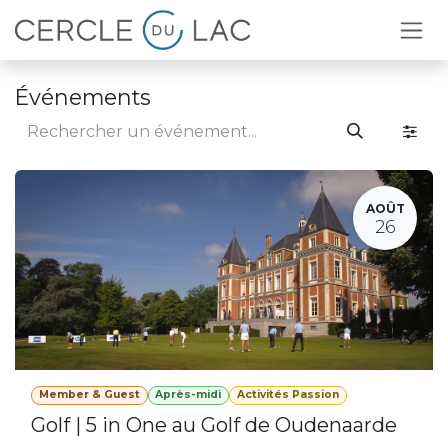
Se rendre au contenu
Événements
AOÛT
26
Member & Guest
Après-midi
Activités Passion
Golf | 5 in One au Golf de Oudenaarde