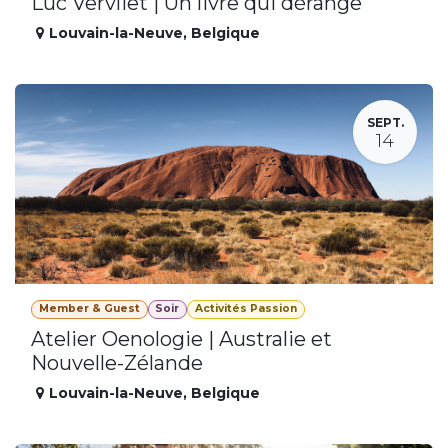
Luc Vervliet | Un livre qui dérange
Louvain-la-Neuve
,
Belgique
SEPT.
14
Member & Guest
Soir
Activités Passion
Atelier Oenologie | Australie et
Nouvelle-Zélande
Louvain-la-Neuve
,
Belgique