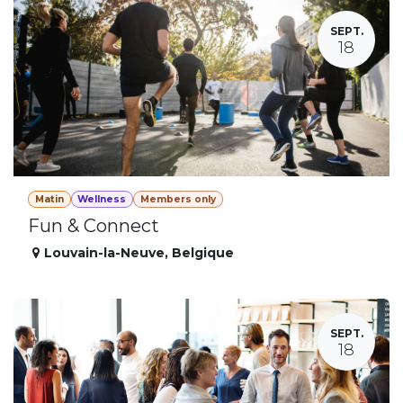
SEPT.
18
Matin
Wellness
Members only
Fun & Connect
Louvain-la-Neuve
,
Belgique
SEPT.
18