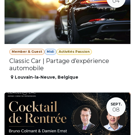
04
Member & Guest
Midi
Activités Passion
Classic Car | Partage d’expérience
automobile
Louvain-la-Neuve
,
Belgique
SEPT.
08