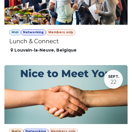
Midi
Networking
Members only
Lunch & Connect
Louvain-la-Neuve
,
Belgique
SEPT.
22
Matin
Networking
Members only