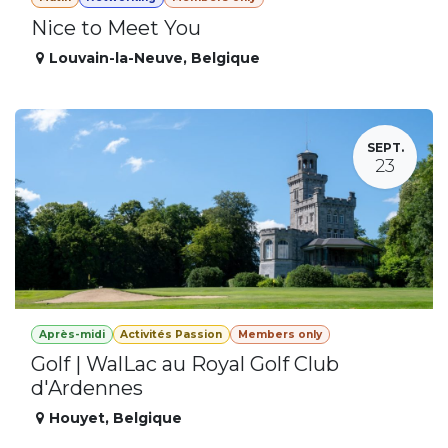
Nice to Meet You
Louvain-la-Neuve
,
Belgique
SEPT.
23
Après-midi
Activités Passion
Members only
Golf | WalLac au Royal Golf Club
d'Ardennes
Houyet
,
Belgique