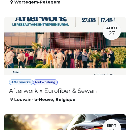
Wortegem-Petegem
AOÛT
27
Afterworks
Networking
Afterwork x Eurofiber & Sewan
Louvain-la-Neuve
,
Belgique
SEPT.