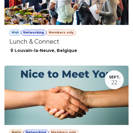
Midi
Networking
Members only
Lunch & Connect
Louvain-la-Neuve
,
Belgique
SEPT.
22
Matin
Networking
Members only