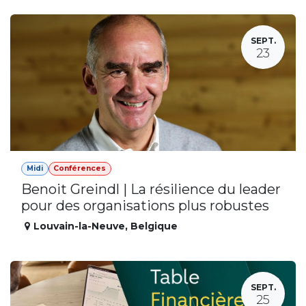
SEPT.
23
Midi
Conférences
Benoit Greindl | La résilience du leader
pour des organisations plus robustes
Louvain-la-Neuve
,
Belgique
SEPT.
25