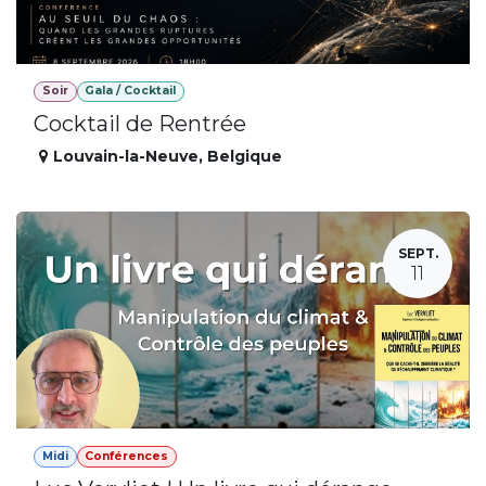
Soir
Gala / Cocktail
Cocktail de Rentrée
Louvain-la-Neuve
,
Belgique
SEPT.
11
Midi
Conférences