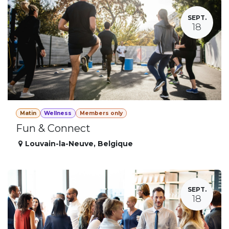
SEPT.
18
Matin
Wellness
Members only
Fun & Connect
Louvain-la-Neuve
,
Belgique
SEPT.
18