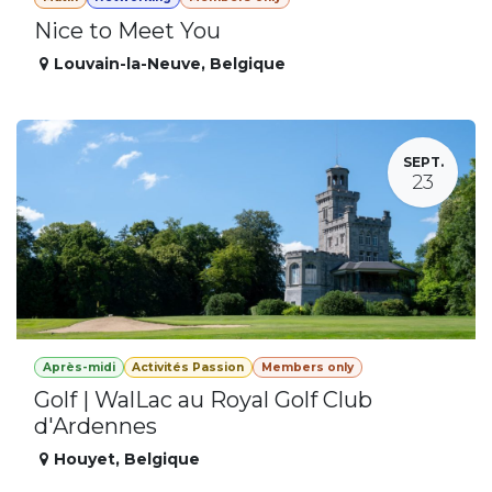
Nice to Meet You
Louvain-la-Neuve
,
Belgique
SEPT.
23
Après-midi
Activités Passion
Members only
Golf | WalLac au Royal Golf Club
d'Ardennes
Houyet
,
Belgique