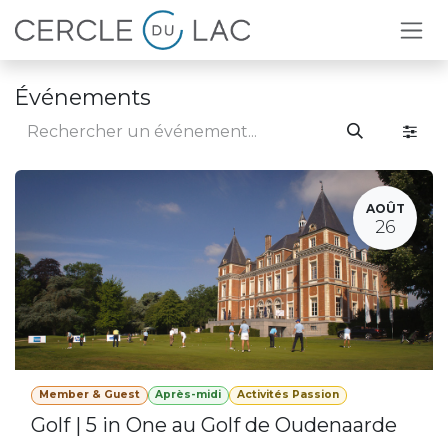
Se rendre au contenu
Événements
AOÛT
26
Member & Guest
Après-midi
Activités Passion
Golf | 5 in One au Golf de Oudenaarde