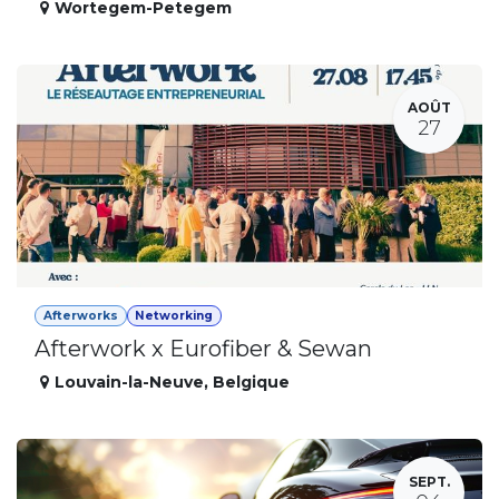
Wortegem-Petegem
AOÛT
27
Afterworks
Networking
Afterwork x Eurofiber & Sewan
Louvain-la-Neuve
,
Belgique
SEPT.