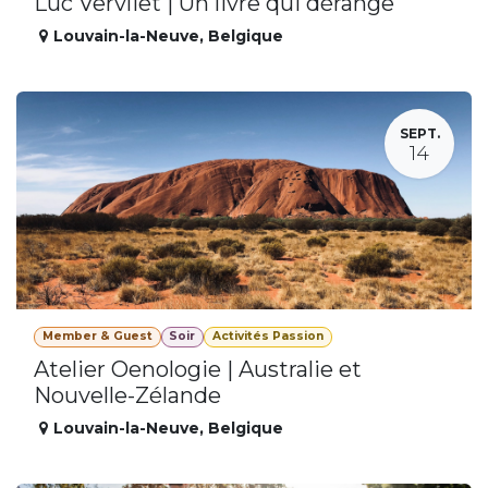
Luc Vervliet | Un livre qui dérange
Louvain-la-Neuve
,
Belgique
SEPT.
14
Member & Guest
Soir
Activités Passion
Atelier Oenologie | Australie et
Nouvelle-Zélande
Louvain-la-Neuve
,
Belgique