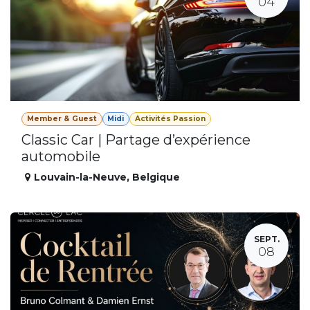
04
Member & Guest
Midi
Activités Passion
Classic Car | Partage d’expérience
automobile
Louvain-la-Neuve
,
Belgique
SEPT.
08