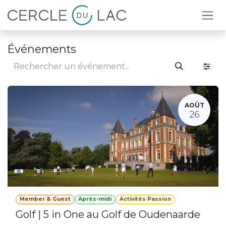
Se rendre au contenu
Événements
AOÛT
26
Member & Guest
Après-midi
Activités Passion
Golf | 5 in One au Golf de Oudenaarde