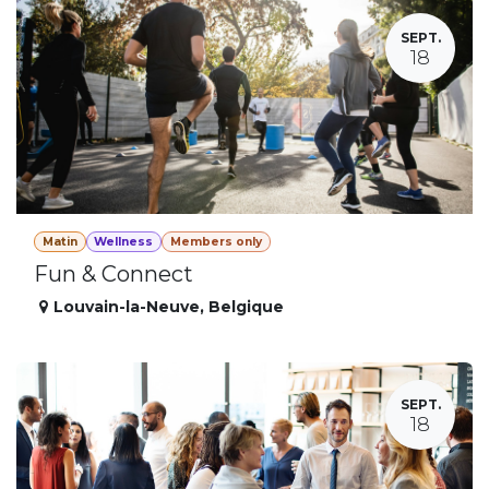
SEPT.
18
Matin
Wellness
Members only
Fun & Connect
Louvain-la-Neuve
,
Belgique
SEPT.
18