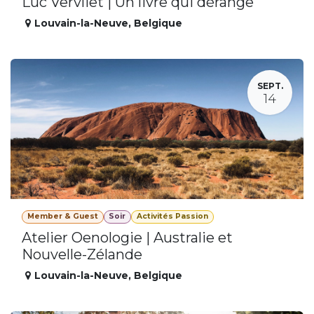
Luc Vervliet | Un livre qui dérange
Louvain-la-Neuve
,
Belgique
SEPT.
14
Member & Guest
Soir
Activités Passion
Atelier Oenologie | Australie et
Nouvelle-Zélande
Louvain-la-Neuve
,
Belgique