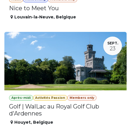
Nice to Meet You
Louvain-la-Neuve
,
Belgique
SEPT.
23
Après-midi
Activités Passion
Members only
Golf | WalLac au Royal Golf Club
d'Ardennes
Houyet
,
Belgique