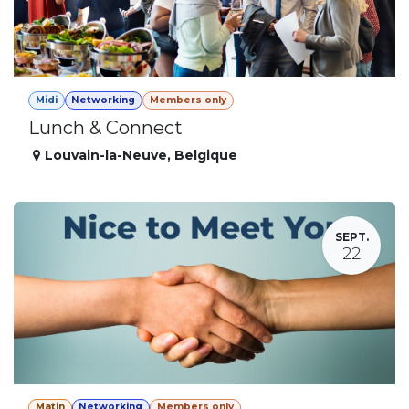
Midi
Networking
Members only
Lunch & Connect
Louvain-la-Neuve
,
Belgique
SEPT.
22
Matin
Networking
Members only