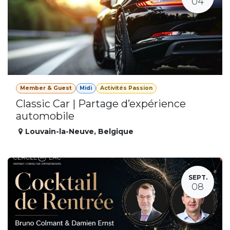
04
Member & Guest
Midi
Activités Passion
Classic Car | Partage d’expérience
automobile
Louvain-la-Neuve
,
Belgique
SEPT.
08