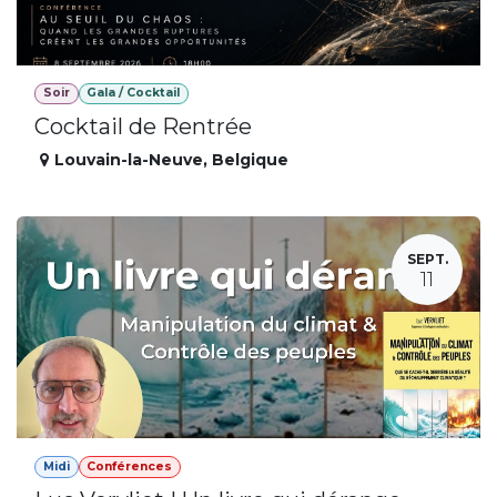
Soir
Gala / Cocktail
Cocktail de Rentrée
Louvain-la-Neuve
,
Belgique
SEPT.
11
Midi
Conférences