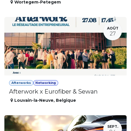
Wortegem-Petegem
AOÛT
27
Afterworks
Networking
Afterwork x Eurofiber & Sewan
Louvain-la-Neuve
,
Belgique
SEPT.