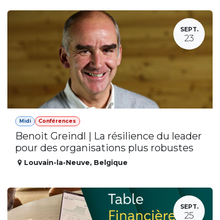
SEPT.
23
Midi
Conférences
Benoit Greindl | La résilience du leader
pour des organisations plus robustes
Louvain-la-Neuve
,
Belgique
SEPT.
25