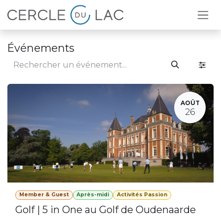
Se rendre au contenu
Événements
AOÛT
26
Member & Guest
Après-midi
Activités Passion
Golf | 5 in One au Golf de Oudenaarde