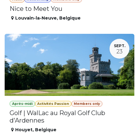
Nice to Meet You
Louvain-la-Neuve
,
Belgique
SEPT.
23
Après-midi
Activités Passion
Members only
Golf | WalLac au Royal Golf Club
d'Ardennes
Houyet
,
Belgique