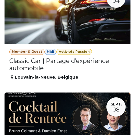
04
Member & Guest
Midi
Activités Passion
Classic Car | Partage d’expérience
automobile
Louvain-la-Neuve
,
Belgique
SEPT.
08