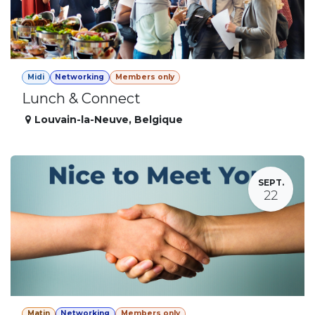
Midi
Networking
Members only
Lunch & Connect
Louvain-la-Neuve
,
Belgique
SEPT.
22
Matin
Networking
Members only