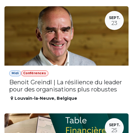
SEPT.
23
Midi
Conférences
Benoit Greindl | La résilience du leader
pour des organisations plus robustes
Louvain-la-Neuve
,
Belgique
SEPT.
25