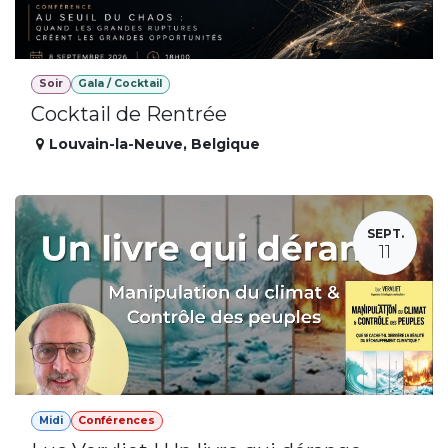
Soir
Gala / Cocktail
Cocktail de Rentrée
Louvain-la-Neuve
,
Belgique
SEPT.
11
Midi
Conférences