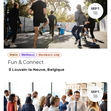
SEPT.
18
Matin
Wellness
Members only
Fun & Connect
Louvain-la-Neuve
,
Belgique
SEPT.
18