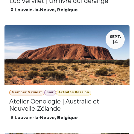
Luc Vervliet | Un livre qui dérange
Louvain-la-Neuve
,
Belgique
SEPT.
14
Member & Guest
Soir
Activités Passion
Atelier Oenologie | Australie et
Nouvelle-Zélande
Louvain-la-Neuve
,
Belgique