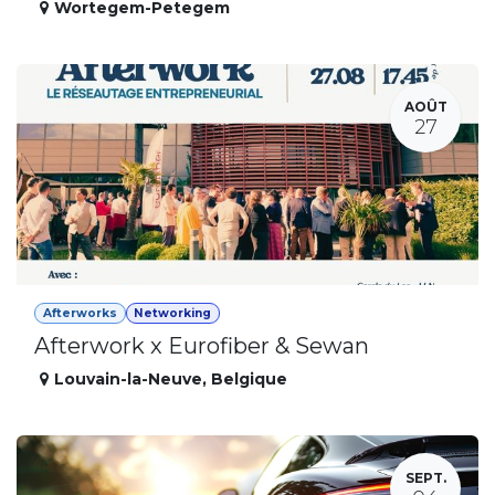
Wortegem-Petegem
AOÛT
27
Afterworks
Networking
Afterwork x Eurofiber & Sewan
Louvain-la-Neuve
,
Belgique
SEPT.