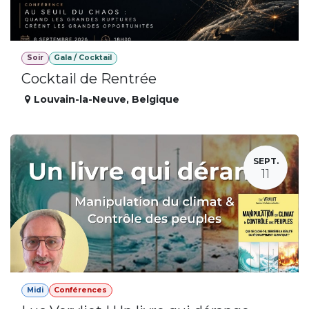
Soir
Gala / Cocktail
Cocktail de Rentrée
Louvain-la-Neuve
,
Belgique
SEPT.
11
Midi
Conférences