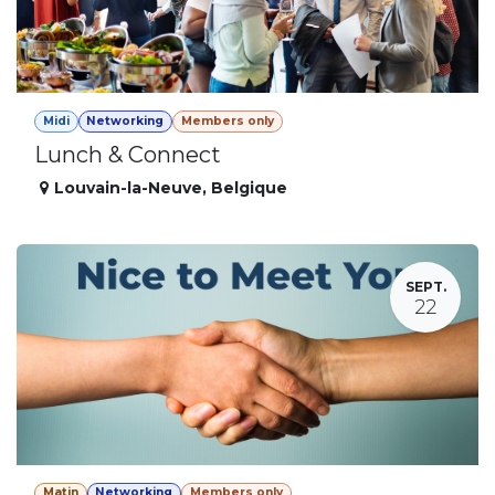
Midi
Networking
Members only
Lunch & Connect
Louvain-la-Neuve
,
Belgique
SEPT.
22
Matin
Networking
Members only