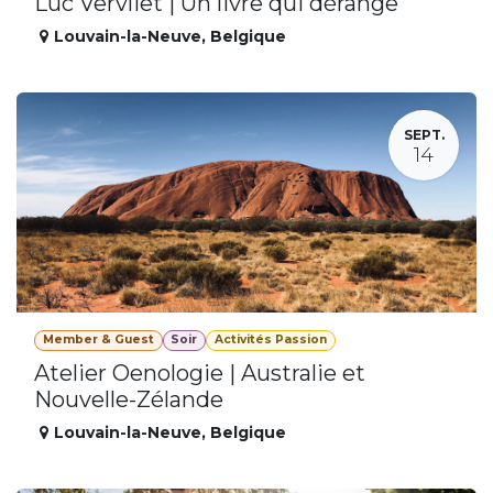
Luc Vervliet | Un livre qui dérange
Louvain-la-Neuve
,
Belgique
SEPT.
14
Member & Guest
Soir
Activités Passion
Atelier Oenologie | Australie et
Nouvelle-Zélande
Louvain-la-Neuve
,
Belgique