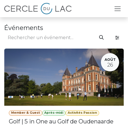
Se rendre au contenu
Événements
AOÛT
26
Member & Guest
Après-midi
Activités Passion
Golf | 5 in One au Golf de Oudenaarde