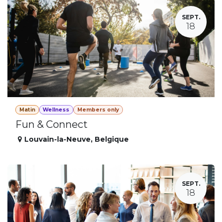
SEPT.
18
Matin
Wellness
Members only
Fun & Connect
Louvain-la-Neuve
,
Belgique
SEPT.
18