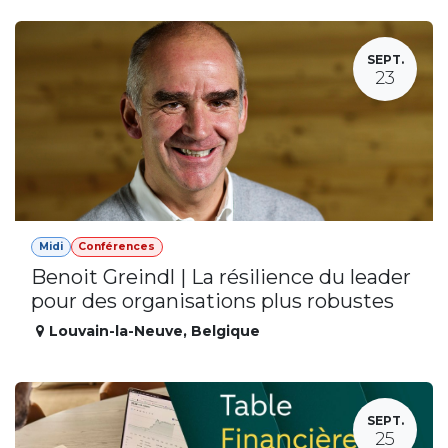
SEPT.
23
Midi
Conférences
Benoit Greindl | La résilience du leader
pour des organisations plus robustes
Louvain-la-Neuve
,
Belgique
SEPT.
25