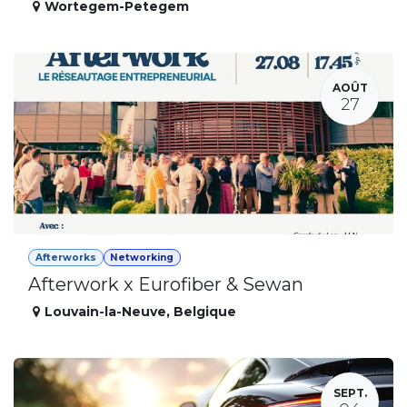
Wortegem-Petegem
AOÛT
27
Afterworks
Networking
Afterwork x Eurofiber & Sewan
Louvain-la-Neuve
,
Belgique
SEPT.