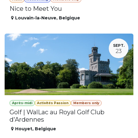
Nice to Meet You
Louvain-la-Neuve
,
Belgique
SEPT.
23
Après-midi
Activités Passion
Members only
Golf | WalLac au Royal Golf Club
d'Ardennes
Houyet
,
Belgique