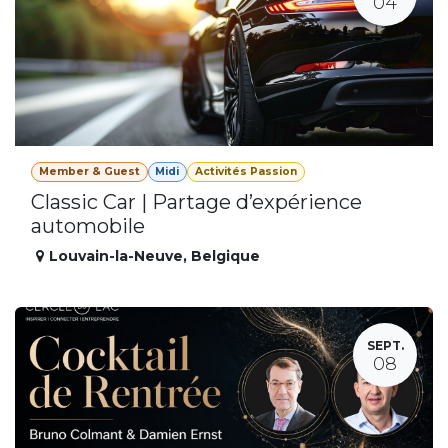
04
Member & Guest
Midi
Activités Passion
Classic Car | Partage d’expérience
automobile
Louvain-la-Neuve
,
Belgique
SEPT.
08