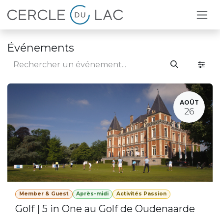
Se rendre au contenu
Événements
AOÛT
26
Member & Guest
Après-midi
Activités Passion
Golf | 5 in One au Golf de Oudenaarde