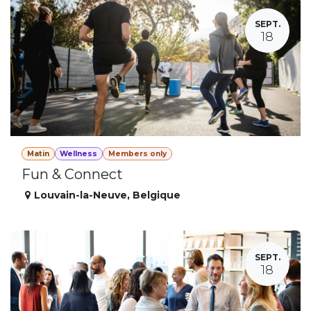
SEPT.
18
Matin
Wellness
Members only
Fun & Connect
Louvain-la-Neuve
,
Belgique
SEPT.
18