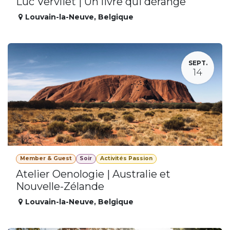
Luc Vervliet | Un livre qui dérange
Louvain-la-Neuve
,
Belgique
SEPT.
14
Member & Guest
Soir
Activités Passion
Atelier Oenologie | Australie et
Nouvelle-Zélande
Louvain-la-Neuve
,
Belgique