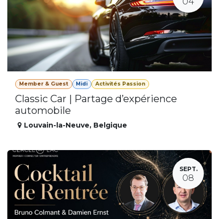
04
Member & Guest
Midi
Activités Passion
Classic Car | Partage d’expérience
automobile
Louvain-la-Neuve
,
Belgique
SEPT.
08