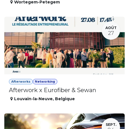
Wortegem-Petegem
AOÛT
27
Afterworks
Networking
Afterwork x Eurofiber & Sewan
Louvain-la-Neuve
,
Belgique
SEPT.