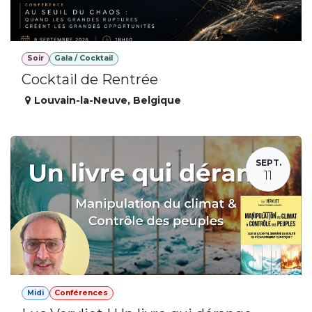
Soir
Gala / Cocktail
Cocktail de Rentrée
Louvain-la-Neuve
,
Belgique
SEPT.
11
Midi
Conférences