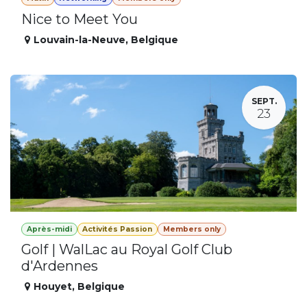
Nice to Meet You
Louvain-la-Neuve
,
Belgique
SEPT.
23
Après-midi
Activités Passion
Members only
Golf | WalLac au Royal Golf Club
d'Ardennes
Houyet
,
Belgique