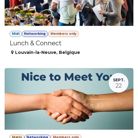
Midi
Networking
Members only
Lunch & Connect
Louvain-la-Neuve
,
Belgique
SEPT.
22
Matin
Networking
Members only