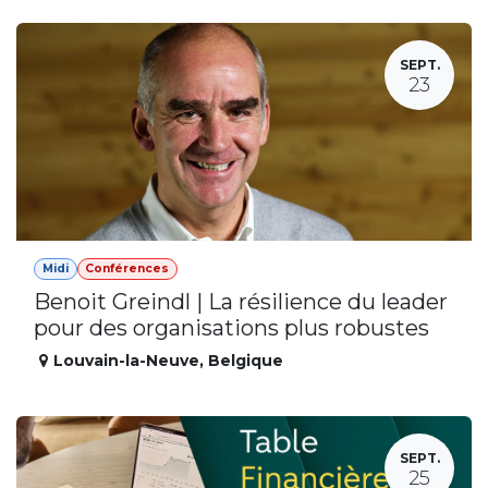
SEPT.
23
Midi
Conférences
Benoit Greindl | La résilience du leader
pour des organisations plus robustes
Louvain-la-Neuve
,
Belgique
SEPT.
25