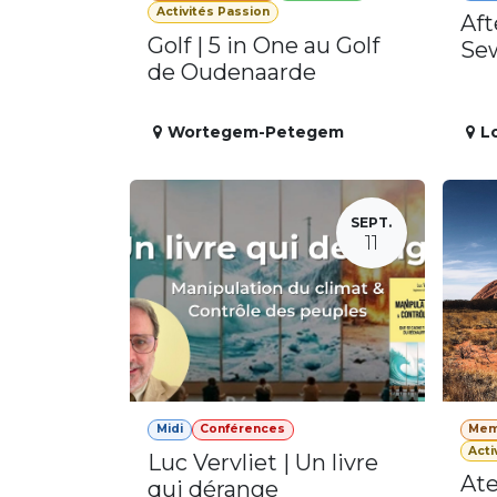
Activités Passion
Aft
Golf | 5 in One au Golf
Se
de Oudenaarde
Wortegem-Petegem
L
SEPT.
11
Midi
Conférences
Mem
Acti
Luc Vervliet | Un livre
Ate
qui dérange