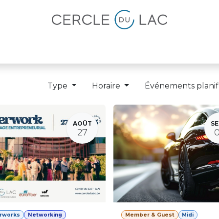
lités
Magazine
Devenir membre
Type
Horaire
Événements planif
AOÛT
SE
27
erworks
Networking
Member & Guest
Midi