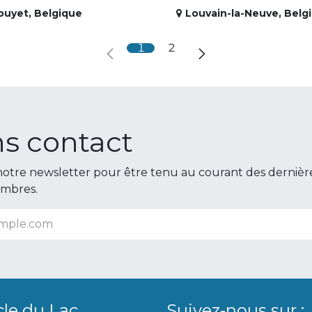
ouyet
,
Belgique
Louvain-la-Neuve
,
Belg
1
2
s contact
otre newsletter pour être tenu au courant des dernièr
embres.
cle du Lac
Suivez-nous sur :