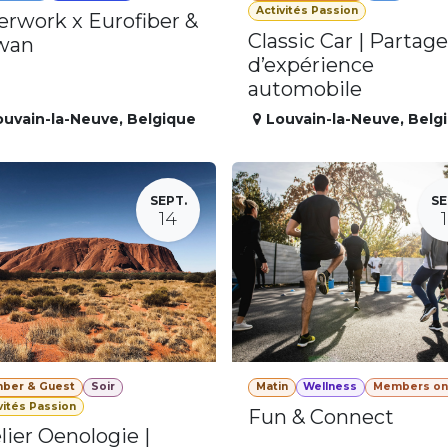
Activités Passion
erwork x Eurofiber &
Classic Car | Partage
wan
d’expérience
automobile
ouvain-la-Neuve
,
Belgique
Louvain-la-Neuve
,
Belg
SEPT.
SE
14
ber & Guest
Soir
Matin
Wellness
Members on
vités Passion
Fun & Connect
lier Oenologie |