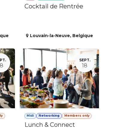
Cocktail de Rentrée
ique
Louvain-la-Neuve
,
Belgique
PT.
SEPT.
18
18
ly
Midi
Networking
Members only
Lunch & Connect