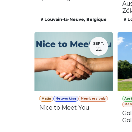
Aus
Zé
Louvain-la-Neuve
,
Belgique
L
SEPT.
22
Matin
Networking
Members only
Apr
Mem
Nice to Meet You
Gol
Gol