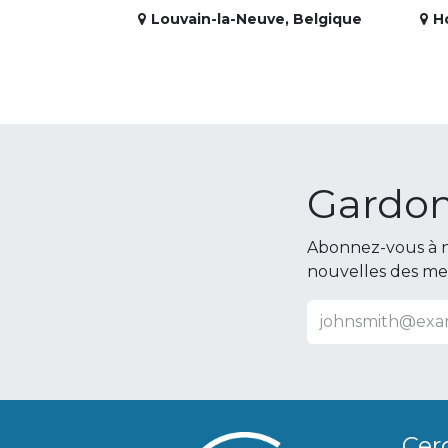
Louvain-la-Neuve
,
Belgique
H
Gardon
Abonnez-vous à n
nouvelles des m
Cer