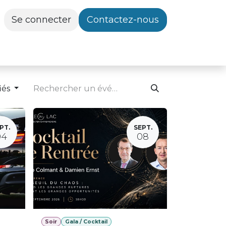
Se connecter
Contactez-nous
iés
PT.
SEPT.
04
08
Soir
Gala / Cocktail