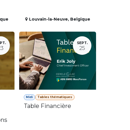
ique
Louvain-la-Neuve
,
Belgique
PT.
SEPT.
23
25
Midi
Tables thématiques
Table Financière
ons