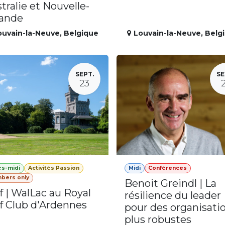
tralie et Nouvelle-
lande
ouvain-la-Neuve
,
Belgique
Louvain-la-Neuve
,
Belg
SEPT.
SE
23
ès-midi
Activités Passion
Midi
Conférences
bers only
Benoit Greindl | La
f | WalLac au Royal
résilience du leader
f Club d'Ardennes
pour des organisati
plus robustes