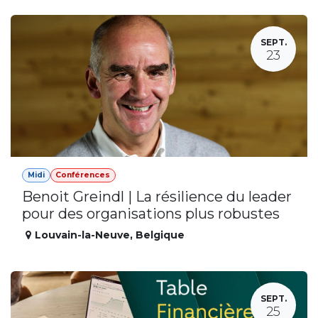
SEPT.
23
Midi
Conférences
Benoit Greindl | La résilience du leader
pour des organisations plus robustes
Louvain-la-Neuve
,
Belgique
SEPT.
25