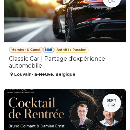
04
Member & Guest
Midi
Activités Passion
Classic Car | Partage d’expérience
automobile
Louvain-la-Neuve
,
Belgique
SEPT.
08