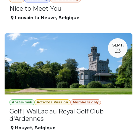
Nice to Meet You
Louvain-la-Neuve
,
Belgique
SEPT.
23
Après-midi
Activités Passion
Members only
Golf | WalLac au Royal Golf Club
d'Ardennes
Houyet
,
Belgique