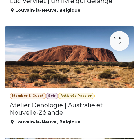
Luc Vervliet | Un livre qui dérange
Louvain-la-Neuve
,
Belgique
SEPT.
14
Member & Guest
Soir
Activités Passion
Atelier Oenologie | Australie et
Nouvelle-Zélande
Louvain-la-Neuve
,
Belgique