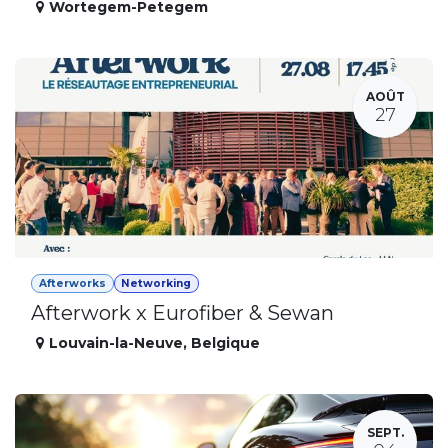
Wortegem-Petegem
AOÛT
27
Afterworks
Networking
Afterwork x Eurofiber & Sewan
Louvain-la-Neuve
,
Belgique
SEPT.