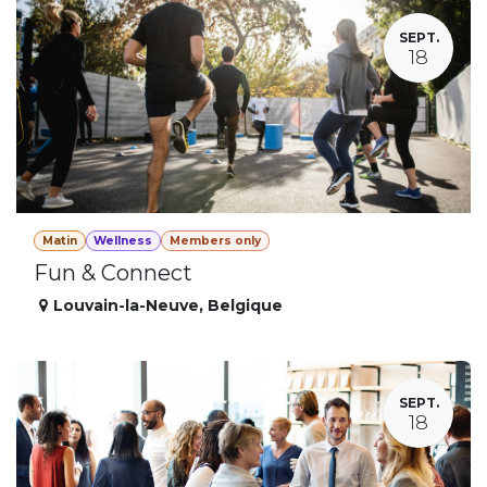
SEPT.
18
Matin
Wellness
Members only
Fun & Connect
Louvain-la-Neuve
,
Belgique
SEPT.
18