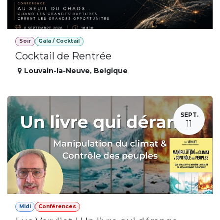
Soir
Gala / Cocktail
Cocktail de Rentrée
Louvain-la-Neuve
,
Belgique
SEPT.
11
Midi
Conférences