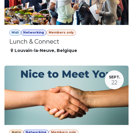
Midi
Networking
Members only
Lunch & Connect
Louvain-la-Neuve
,
Belgique
SEPT.
22
Matin
Networking
Members only