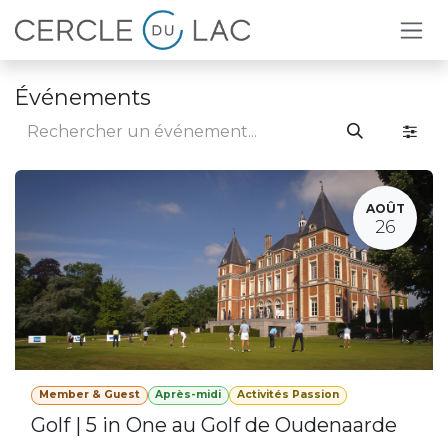
Se rendre au contenu
Événements
AOÛT
26
Member & Guest
Après-midi
Activités Passion
Golf | 5 in One au Golf de Oudenaarde