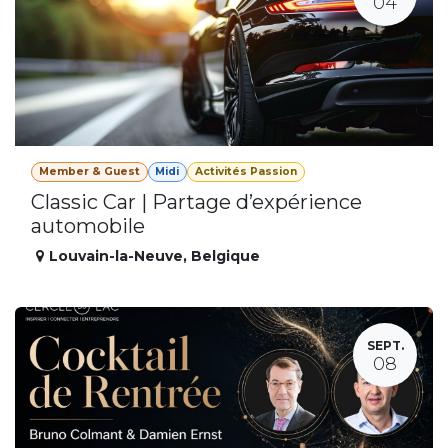
04
Member & Guest
Midi
Activités Passion
Classic Car | Partage d’expérience
automobile
Louvain-la-Neuve
,
Belgique
SEPT.
08