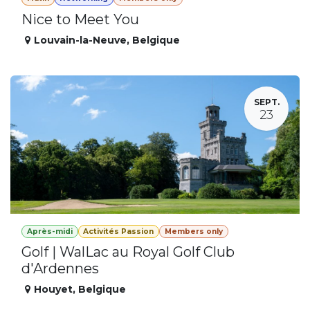
Nice to Meet You
Louvain-la-Neuve
,
Belgique
SEPT.
23
Après-midi
Activités Passion
Members only
Golf | WalLac au Royal Golf Club
d'Ardennes
Houyet
,
Belgique