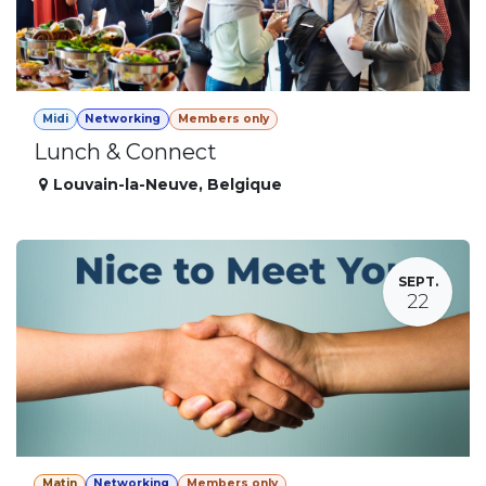
Midi
Networking
Members only
Lunch & Connect
Louvain-la-Neuve
,
Belgique
SEPT.
22
Matin
Networking
Members only