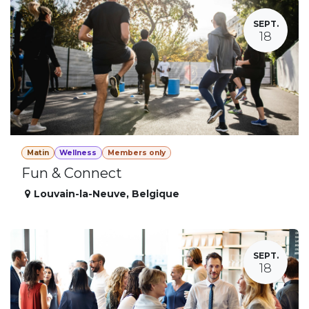
SEPT.
18
Matin
Wellness
Members only
Fun & Connect
Louvain-la-Neuve
,
Belgique
SEPT.
18