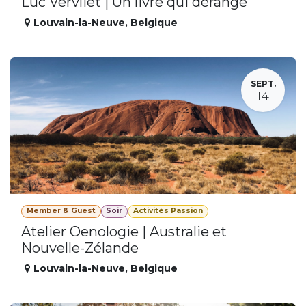
Luc Vervliet | Un livre qui dérange
Louvain-la-Neuve
,
Belgique
SEPT.
14
Member & Guest
Soir
Activités Passion
Atelier Oenologie | Australie et
Nouvelle-Zélande
Louvain-la-Neuve
,
Belgique