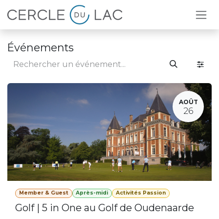
Se rendre au contenu
Événements
AOÛT
26
Member & Guest
Après-midi
Activités Passion
Golf | 5 in One au Golf de Oudenaarde