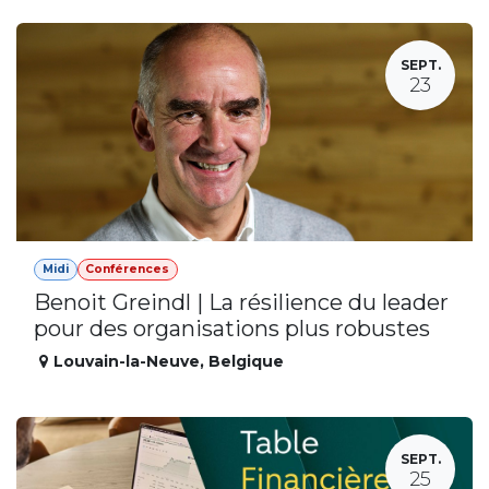
SEPT.
23
Midi
Conférences
Benoit Greindl | La résilience du leader
pour des organisations plus robustes
Louvain-la-Neuve
,
Belgique
SEPT.
25