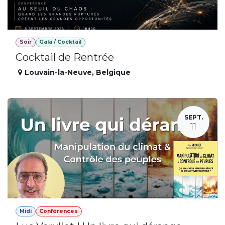
Soir
Gala / Cocktail
Cocktail de Rentrée
Louvain-la-Neuve
,
Belgique
SEPT.
11
Midi
Conférences