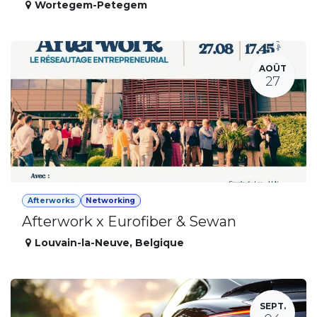
Wortegem-Petegem
AOÛT
27
Afterworks
Networking
Afterwork x Eurofiber & Sewan
Louvain-la-Neuve
,
Belgique
SEPT.