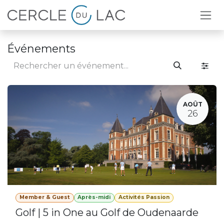
Se rendre au contenu
Événements
AOÛT
26
Member & Guest
Après-midi
Activités Passion
Golf | 5 in One au Golf de Oudenaarde