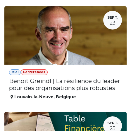
SEPT.
23
Midi
Conférences
Benoit Greindl | La résilience du leader
pour des organisations plus robustes
Louvain-la-Neuve
,
Belgique
SEPT.
25