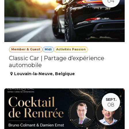
04
Member & Guest
Midi
Activités Passion
Classic Car | Partage d’expérience
automobile
Louvain-la-Neuve
,
Belgique
SEPT.
08