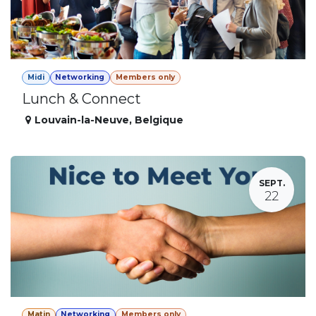
Midi
Networking
Members only
Lunch & Connect
Louvain-la-Neuve
,
Belgique
SEPT.
22
Matin
Networking
Members only