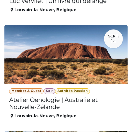
Luc Vervliet | Un livre qui dérange
Louvain-la-Neuve
,
Belgique
SEPT.
14
Member & Guest
Soir
Activités Passion
Atelier Oenologie | Australie et
Nouvelle-Zélande
Louvain-la-Neuve
,
Belgique