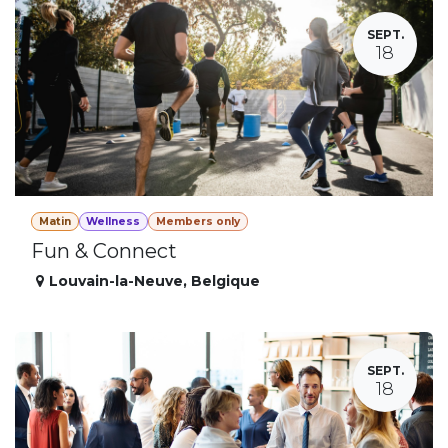
SEPT.
18
Matin
Wellness
Members only
Fun & Connect
Louvain-la-Neuve
,
Belgique
SEPT.
18