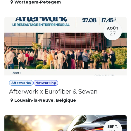
Wortegem-Petegem
AOÛT
27
Afterworks
Networking
Afterwork x Eurofiber & Sewan
Louvain-la-Neuve
,
Belgique
SEPT.