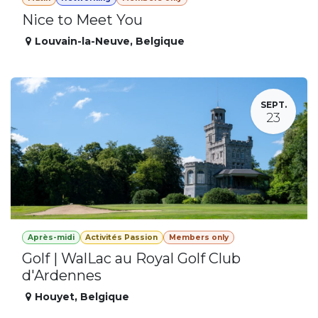
Nice to Meet You
Louvain-la-Neuve
,
Belgique
SEPT.
23
Après-midi
Activités Passion
Members only
Golf | WalLac au Royal Golf Club
d'Ardennes
Houyet
,
Belgique