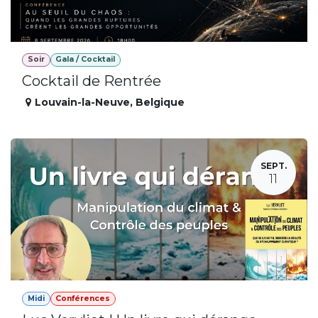
Soir
Gala / Cocktail
Cocktail de Rentrée
Louvain-la-Neuve
,
Belgique
SEPT.
11
Midi
Conférences