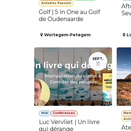
Activités Passion
Aft
Golf | 5 in One au Golf
Se
de Oudenaarde
Wortegem-Petegem
L
SEPT.
11
Midi
Conférences
Mem
Acti
Luc Vervliet | Un livre
Ate
qui dérange