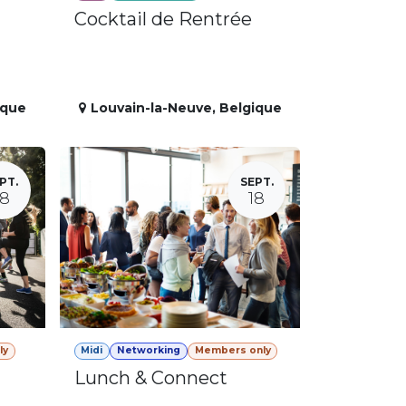
Cocktail de Rentrée
ique
Louvain-la-Neuve
,
Belgique
PT.
SEPT.
18
18
ly
Midi
Networking
Members only
Lunch & Connect