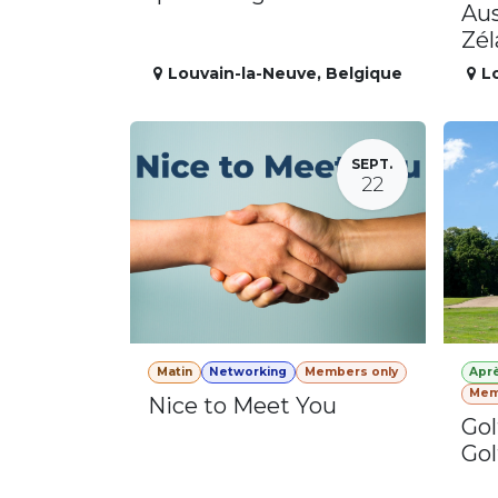
Aus
Zé
Louvain-la-Neuve
,
Belgique
L
SEPT.
22
Matin
Networking
Members only
Apr
Mem
Nice to Meet You
Gol
Gol