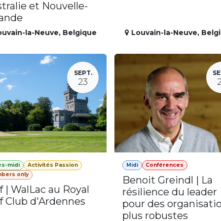
tralie et Nouvelle-
lande
ouvain-la-Neuve
,
Belgique
Louvain-la-Neuve
,
Belg
SEPT.
SE
23
ès-midi
Activités Passion
Midi
Conférences
bers only
Benoit Greindl | La
f | WalLac au Royal
résilience du leader
f Club d'Ardennes
pour des organisati
plus robustes