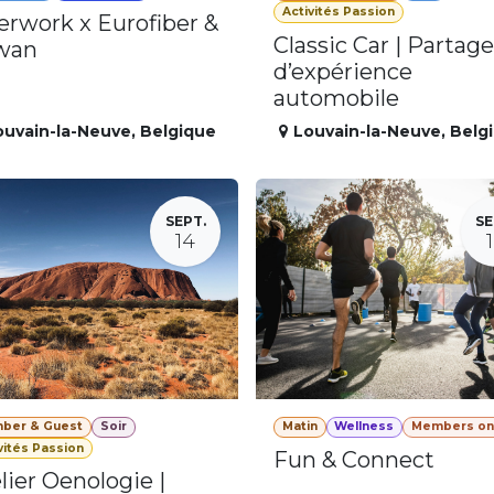
Activités Passion
erwork x Eurofiber &
Classic Car | Partage
wan
d’expérience
automobile
ouvain-la-Neuve
,
Belgique
Louvain-la-Neuve
,
Belg
SEPT.
SE
14
ber & Guest
Soir
Matin
Wellness
Members on
vités Passion
Fun & Connect
lier Oenologie |