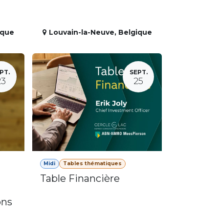
ique
Louvain-la-Neuve
,
Belgique
PT.
SEPT.
23
25
Midi
Tables thématiques
Table Financière
ons