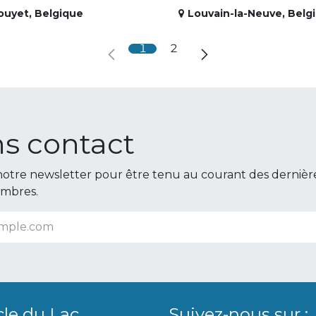
ouyet
,
Belgique
Louvain-la-Neuve
,
Belg
1
2
s contact
otre newsletter pour être tenu au courant des dernièr
embres.
cle du Lac
Suivez-nous sur :