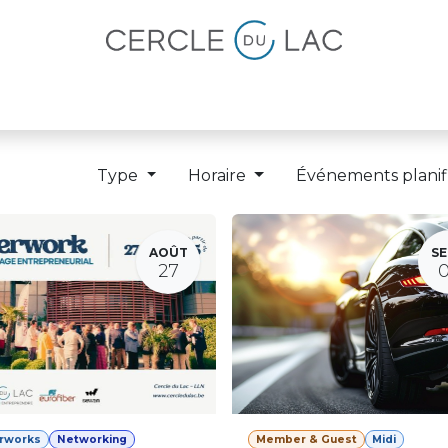
lités
Magazine
Devenir membre
Type
Horaire
Événements planif
AOÛT
SE
27
erworks
Networking
Member & Guest
Midi