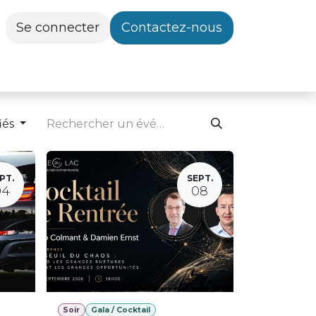
Se connecter
Contactez-nous
iés
PT.
SEPT.
04
08
Soir
Gala / Cocktail