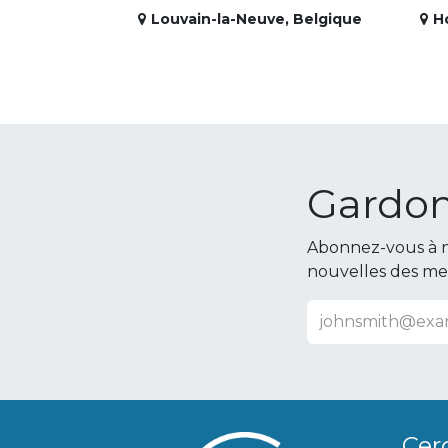
Louvain-la-Neuve
,
Belgique
H
Gardon
Abonnez-vous à n
nouvelles des m
Cer