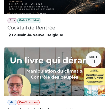
Soir
Gala / Cocktail
Cocktail de Rentrée
Louvain-la-Neuve
,
Belgique
SEPT.
11
Midi
Conférences