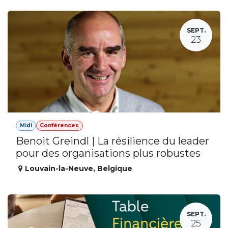
SEPT.
23
Midi
Conférences
Benoit Greindl | La résilience du leader
pour des organisations plus robustes
Louvain-la-Neuve
,
Belgique
SEPT.
25