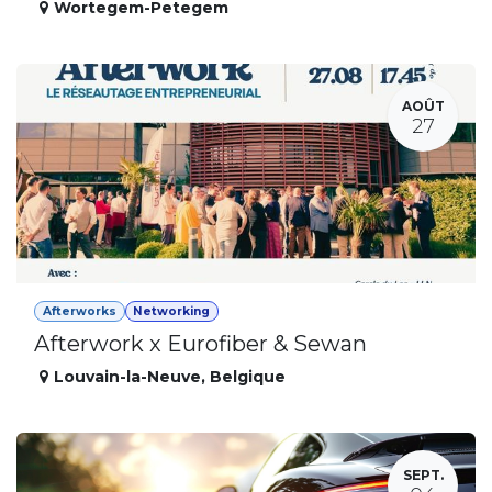
Wortegem-Petegem
AOÛT
27
Afterworks
Networking
Afterwork x Eurofiber & Sewan
Louvain-la-Neuve
,
Belgique
SEPT.