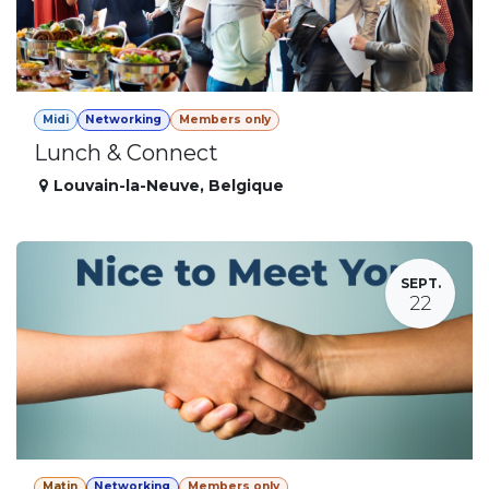
Midi
Networking
Members only
Lunch & Connect
Louvain-la-Neuve
,
Belgique
SEPT.
22
Matin
Networking
Members only