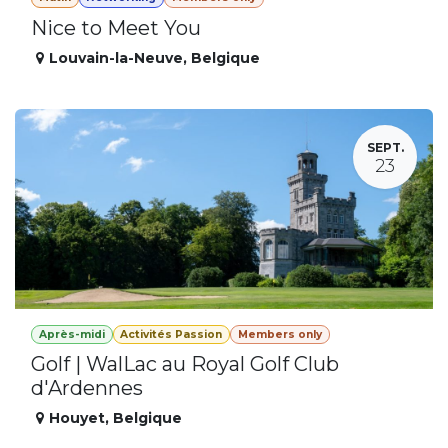
Nice to Meet You
Louvain-la-Neuve
,
Belgique
SEPT.
23
Après-midi
Activités Passion
Members only
Golf | WalLac au Royal Golf Club
d'Ardennes
Houyet
,
Belgique