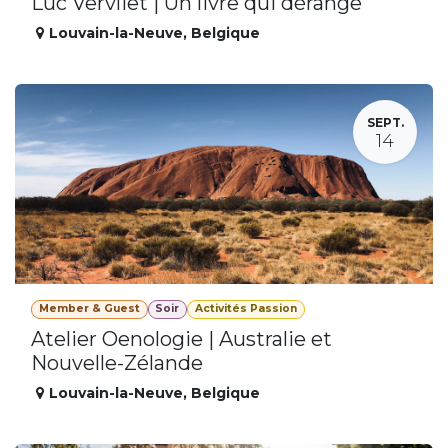
Luc Vervliet | Un livre qui dérange
Louvain-la-Neuve
,
Belgique
SEPT.
14
Member & Guest
Soir
Activités Passion
Atelier Oenologie | Australie et
Nouvelle-Zélande
Louvain-la-Neuve
,
Belgique