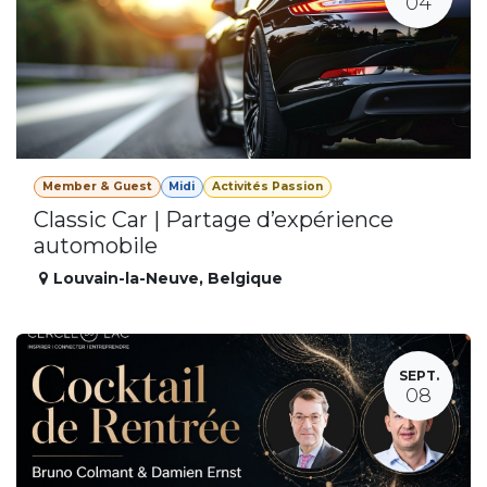
04
Member & Guest
Midi
Activités Passion
Classic Car | Partage d’expérience
automobile
Louvain-la-Neuve
,
Belgique
SEPT.
08