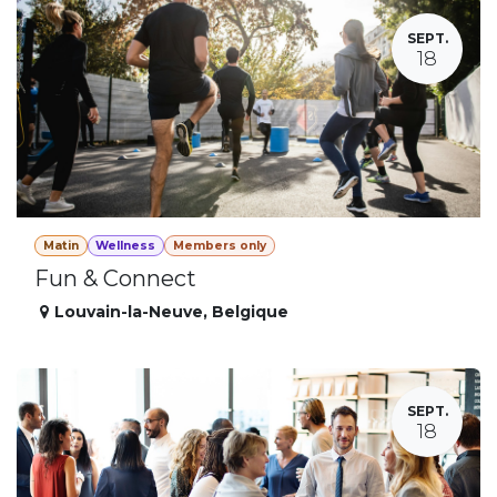
SEPT.
18
Matin
Wellness
Members only
Fun & Connect
Louvain-la-Neuve
,
Belgique
SEPT.
18