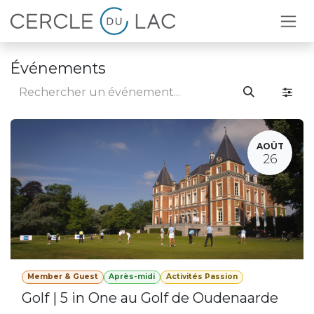
Se rendre au contenu
Événements
AOÛT
26
Member & Guest
Après-midi
Activités Passion
Golf | 5 in One au Golf de Oudenaarde