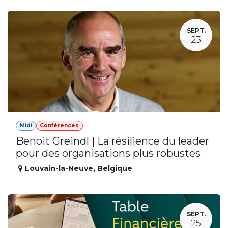
SEPT.
23
Midi
Conférences
Benoit Greindl | La résilience du leader
pour des organisations plus robustes
Louvain-la-Neuve
,
Belgique
SEPT.
25