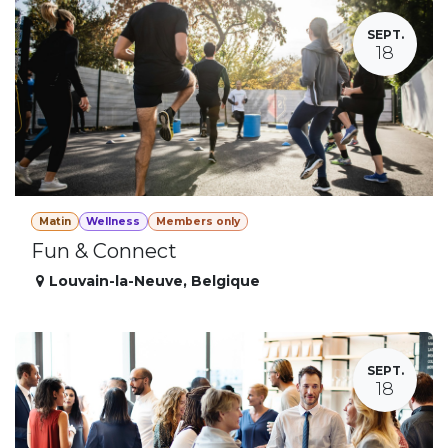
SEPT.
18
Matin
Wellness
Members only
Fun & Connect
Louvain-la-Neuve
,
Belgique
SEPT.
18