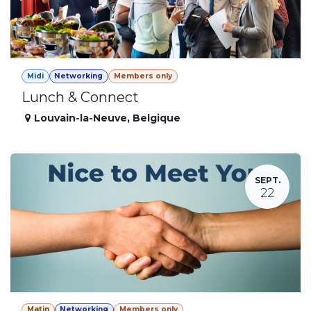
Midi
Networking
Members only
Lunch & Connect
Louvain-la-Neuve
,
Belgique
SEPT.
22
Matin
Networking
Members only