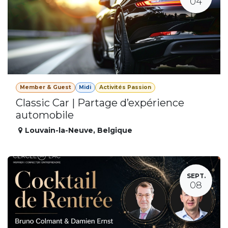
04
Member & Guest
Midi
Activités Passion
Classic Car | Partage d’expérience
automobile
Louvain-la-Neuve
,
Belgique
SEPT.
08