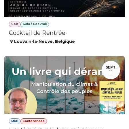
Soir
Gala / Cocktail
Cocktail de Rentrée
Louvain-la-Neuve
,
Belgique
SEPT.
11
Midi
Conférences