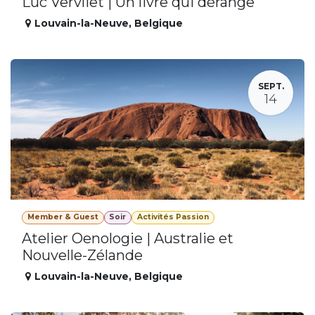
Luc Vervliet | Un livre qui dérange
Louvain-la-Neuve
,
Belgique
SEPT.
14
Member & Guest
Soir
Activités Passion
Atelier Oenologie | Australie et
Nouvelle-Zélande
Louvain-la-Neuve
,
Belgique