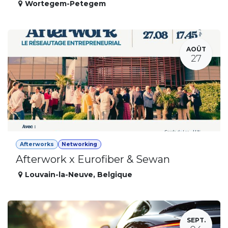
Wortegem-Petegem
AOÛT
27
Afterworks
Networking
Afterwork x Eurofiber & Sewan
Louvain-la-Neuve
,
Belgique
SEPT.