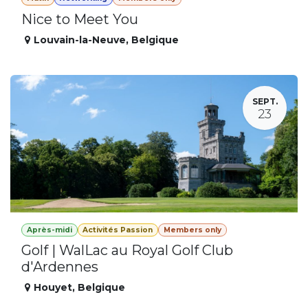
Nice to Meet You
Louvain-la-Neuve
,
Belgique
SEPT.
23
Après-midi
Activités Passion
Members only
Golf | WalLac au Royal Golf Club
d'Ardennes
Houyet
,
Belgique