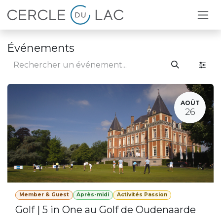
Se rendre au contenu
Événements
AOÛT
26
Member & Guest
Après-midi
Activités Passion
Golf | 5 in One au Golf de Oudenaarde