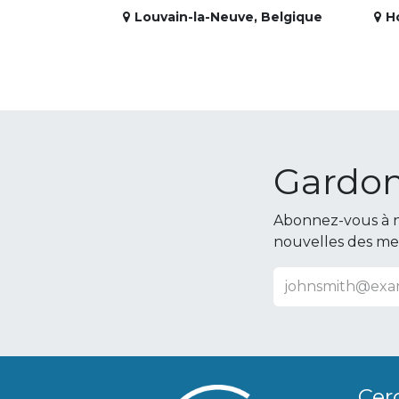
Louvain-la-Neuve
,
Belgique
H
Gardon
Abonnez-vous à n
nouvelles des m
Cer