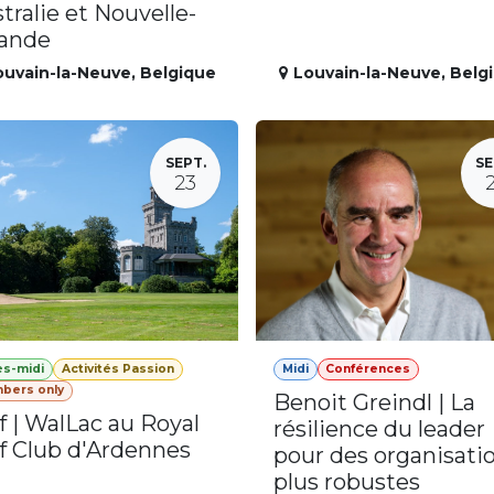
tralie et Nouvelle-
lande
ouvain-la-Neuve
,
Belgique
Louvain-la-Neuve
,
Belg
SEPT.
SE
23
ès-midi
Activités Passion
Midi
Conférences
bers only
Benoit Greindl | La
f | WalLac au Royal
résilience du leader
f Club d'Ardennes
pour des organisati
plus robustes