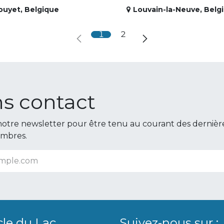
ouyet
,
Belgique
Louvain-la-Neuve
,
Belg
1
2
s contact
otre newsletter pour être tenu au courant des dernièr
embres.
cle du Lac
Suivez-nous sur :