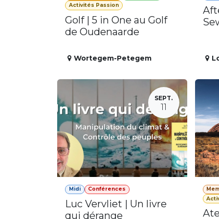
Activités Passion
Aft
Golf | 5 in One au Golf
Se
de Oudenaarde
Wortegem-Petegem
L
SEPT.
11
Midi
Conférences
Mem
Acti
Luc Vervliet | Un livre
Ate
qui dérange