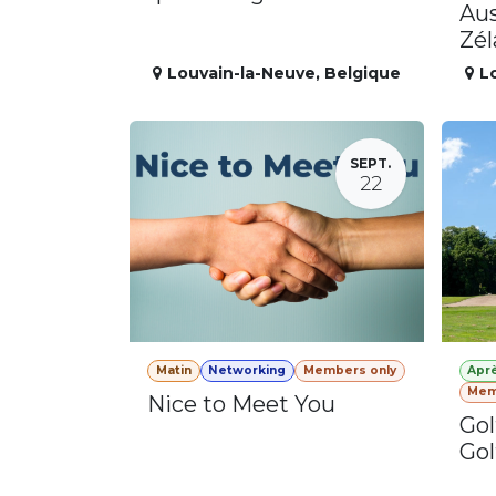
Aus
Zé
Louvain-la-Neuve
,
Belgique
L
SEPT.
22
Matin
Networking
Members only
Apr
Mem
Nice to Meet You
Gol
Gol