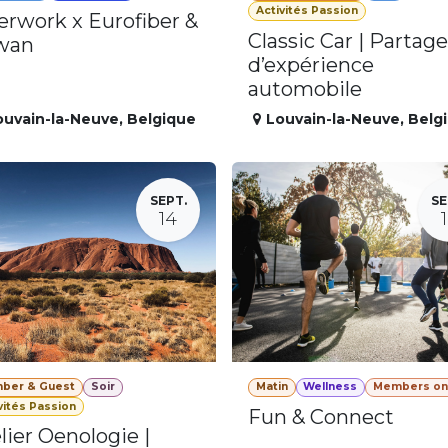
Activités Passion
erwork x Eurofiber &
Classic Car | Partage
wan
d’expérience
automobile
ouvain-la-Neuve
,
Belgique
Louvain-la-Neuve
,
Belg
SEPT.
SE
14
ber & Guest
Soir
Matin
Wellness
Members on
vités Passion
Fun & Connect
lier Oenologie |