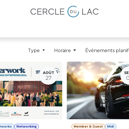
lités
Magazine
Devenir membre
Type
Horaire
Événements planif
AOÛT
SE
27
erworks
Networking
Member & Guest
Midi