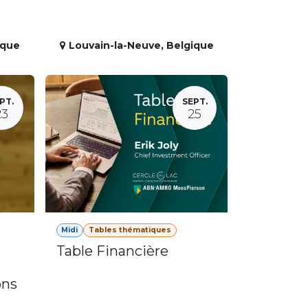
ique
Louvain-la-Neuve
,
Belgique
PT.
SEPT.
23
25
Midi
Tables thématiques
Table Financière
ons