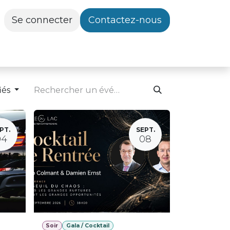
Se connecter
Contactez-nous
iés
PT.
SEPT.
04
08
Soir
Gala / Cocktail