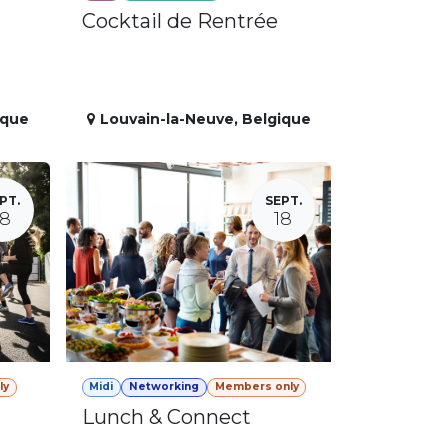
Cocktail de Rentrée
ique
Louvain-la-Neuve
,
Belgique
PT.
SEPT.
18
18
ly
Midi
Networking
Members only
Lunch & Connect