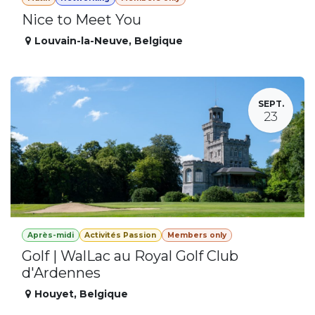
Nice to Meet You
Louvain-la-Neuve
,
Belgique
SEPT.
23
Après-midi
Activités Passion
Members only
Golf | WalLac au Royal Golf Club
d'Ardennes
Houyet
,
Belgique