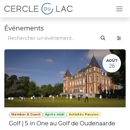
Se rendre au contenu
Événements
AOÛT
26
Member & Guest
Après-midi
Activités Passion
Golf | 5 in One au Golf de Oudenaarde