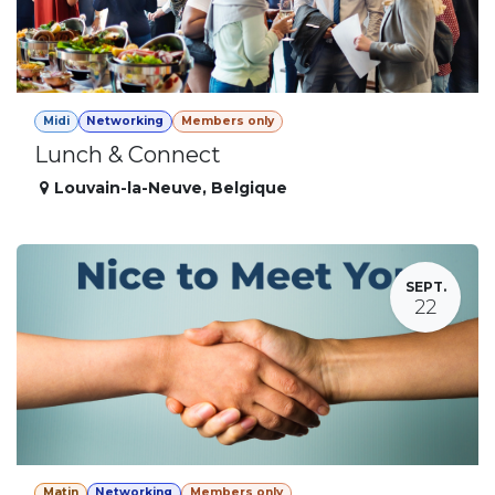
Midi
Networking
Members only
Lunch & Connect
Louvain-la-Neuve
,
Belgique
SEPT.
22
Matin
Networking
Members only