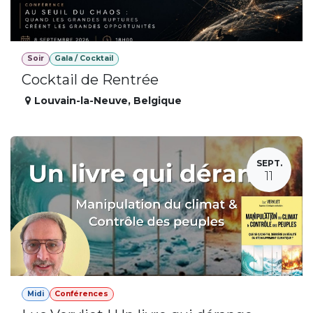
Soir
Gala / Cocktail
Cocktail de Rentrée
Louvain-la-Neuve
,
Belgique
SEPT.
11
Midi
Conférences