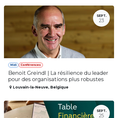
SEPT.
23
Midi
Conférences
Benoit Greindl | La résilience du leader
pour des organisations plus robustes
Louvain-la-Neuve
,
Belgique
SEPT.
25