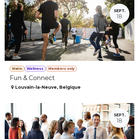
SEPT.
18
Matin
Wellness
Members only
Fun & Connect
Louvain-la-Neuve
,
Belgique
SEPT.
18