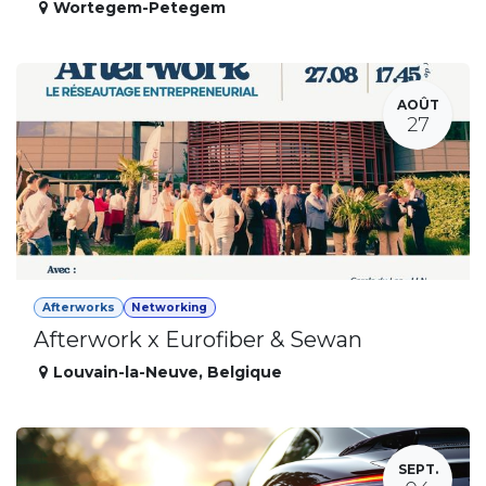
Wortegem-Petegem
AOÛT
27
Afterworks
Networking
Afterwork x Eurofiber & Sewan
Louvain-la-Neuve
,
Belgique
SEPT.