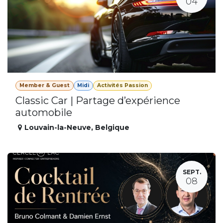
04
Member & Guest
Midi
Activités Passion
Classic Car | Partage d’expérience
automobile
Louvain-la-Neuve
,
Belgique
SEPT.
08