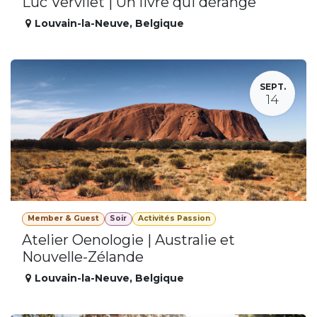
Luc Vervliet | Un livre qui dérange
Louvain-la-Neuve
,
Belgique
SEPT.
14
Member & Guest
Soir
Activités Passion
Atelier Oenologie | Australie et
Nouvelle-Zélande
Louvain-la-Neuve
,
Belgique