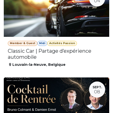
04
Member & Guest
Midi
Activités Passion
Classic Car | Partage d’expérience
automobile
Louvain-la-Neuve
,
Belgique
SEPT.
08