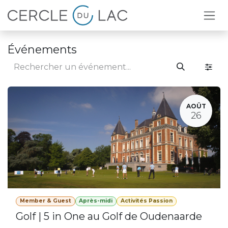
Se rendre au contenu
Événements
AOÛT
26
Member & Guest
Après-midi
Activités Passion
Golf | 5 in One au Golf de Oudenaarde