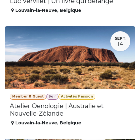
Luc Vervliet | Un livre qui dérange
Louvain-la-Neuve
,
Belgique
SEPT.
14
Member & Guest
Soir
Activités Passion
Atelier Oenologie | Australie et
Nouvelle-Zélande
Louvain-la-Neuve
,
Belgique