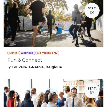
SEPT.
18
Matin
Wellness
Members only
Fun & Connect
Louvain-la-Neuve
,
Belgique
SEPT.
18