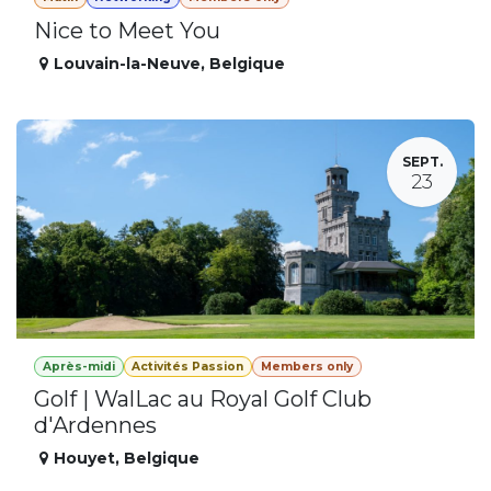
Nice to Meet You
Louvain-la-Neuve
,
Belgique
SEPT.
23
Après-midi
Activités Passion
Members only
Golf | WalLac au Royal Golf Club
d'Ardennes
Houyet
,
Belgique