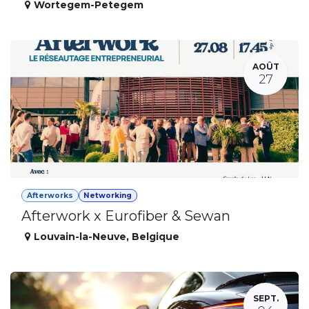
Wortegem-Petegem
AOÛT
27
Afterworks
Networking
Afterwork x Eurofiber & Sewan
Louvain-la-Neuve
,
Belgique
SEPT.