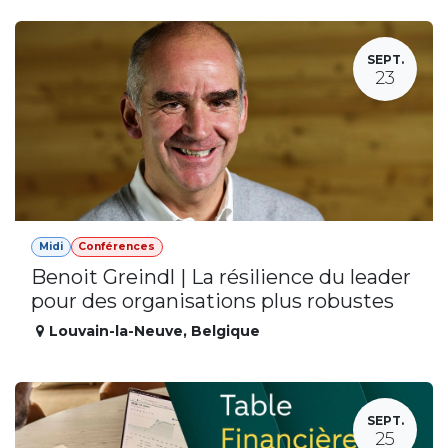
SEPT.
23
Midi
Conférences
Benoit Greindl | La résilience du leader
pour des organisations plus robustes
Louvain-la-Neuve
,
Belgique
SEPT.
25