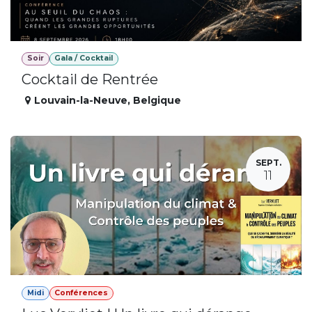
Soir
Gala / Cocktail
Cocktail de Rentrée
Louvain-la-Neuve
,
Belgique
SEPT.
11
Midi
Conférences