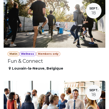
SEPT.
18
Matin
Wellness
Members only
Fun & Connect
Louvain-la-Neuve
,
Belgique
SEPT.
18