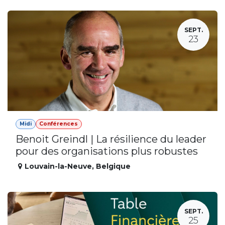
SEPT.
23
Midi
Conférences
Benoit Greindl | La résilience du leader
pour des organisations plus robustes
Louvain-la-Neuve
,
Belgique
SEPT.
25