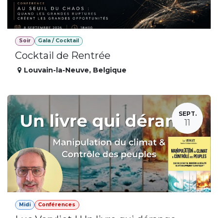
Soir
Gala / Cocktail
Cocktail de Rentrée
Louvain-la-Neuve
,
Belgique
SEPT.
11
Midi
Conférences