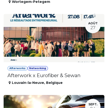
Wortegem-Petegem
AOÛT
27
Afterworks
Networking
Afterwork x Eurofiber & Sewan
Louvain-la-Neuve
,
Belgique
SEPT.