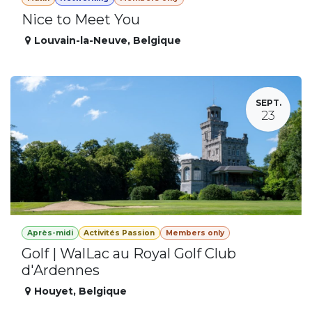
Nice to Meet You
Louvain-la-Neuve
,
Belgique
SEPT.
23
Après-midi
Activités Passion
Members only
Golf | WalLac au Royal Golf Club
d'Ardennes
Houyet
,
Belgique