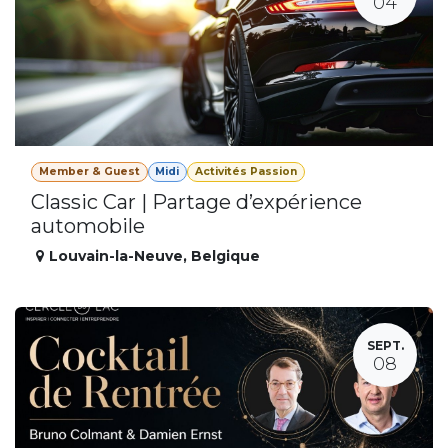
04
Member & Guest
Midi
Activités Passion
Classic Car | Partage d’expérience
automobile
Louvain-la-Neuve
,
Belgique
SEPT.
08