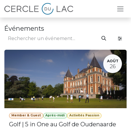
Se rendre au contenu
Événements
AOÛT
26
Member & Guest
Après-midi
Activités Passion
Golf | 5 in One au Golf de Oudenaarde