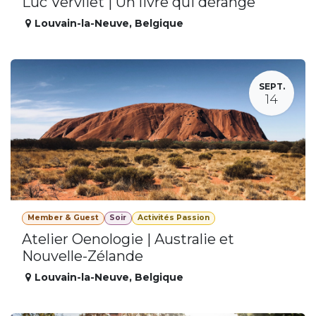
Luc Vervliet | Un livre qui dérange
Louvain-la-Neuve
,
Belgique
SEPT.
14
Member & Guest
Soir
Activités Passion
Atelier Oenologie | Australie et
Nouvelle-Zélande
Louvain-la-Neuve
,
Belgique