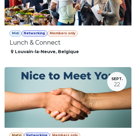
Midi
Networking
Members only
Lunch & Connect
Louvain-la-Neuve
,
Belgique
SEPT.
22
Matin
Networking
Members only