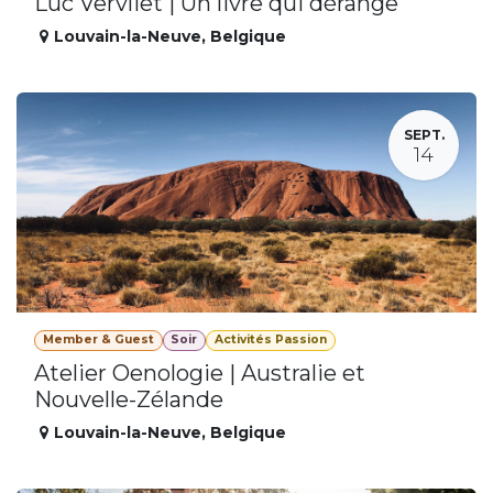
Luc Vervliet | Un livre qui dérange
Louvain-la-Neuve
,
Belgique
SEPT.
14
Member & Guest
Soir
Activités Passion
Atelier Oenologie | Australie et
Nouvelle-Zélande
Louvain-la-Neuve
,
Belgique