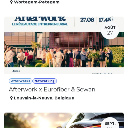
Wortegem-Petegem
AOÛT
27
Afterworks
Networking
Afterwork x Eurofiber & Sewan
Louvain-la-Neuve
,
Belgique
SEPT.