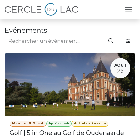
Se rendre au contenu
Événements
AOÛT
26
Member & Guest
Après-midi
Activités Passion
Golf | 5 in One au Golf de Oudenaarde