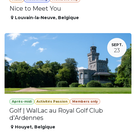
Nice to Meet You
Louvain-la-Neuve
,
Belgique
SEPT.
23
Après-midi
Activités Passion
Members only
Golf | WalLac au Royal Golf Club
d'Ardennes
Houyet
,
Belgique