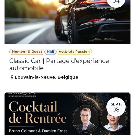
04
Member & Guest
Midi
Activités Passion
Classic Car | Partage d’expérience
automobile
Louvain-la-Neuve
,
Belgique
SEPT.
08