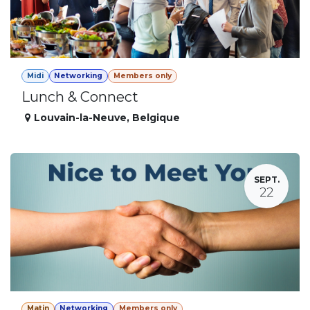
Midi
Networking
Members only
Lunch & Connect
Louvain-la-Neuve
,
Belgique
SEPT.
22
Matin
Networking
Members only