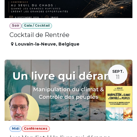
Soir
Gala / Cocktail
Cocktail de Rentrée
Louvain-la-Neuve
,
Belgique
SEPT.
11
Midi
Conférences