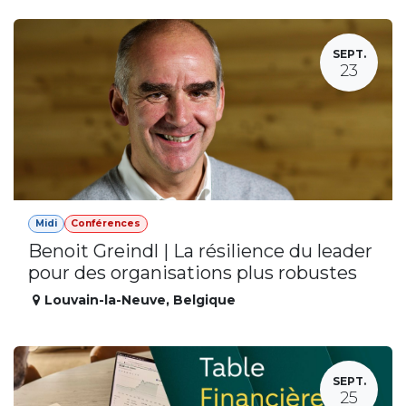
SEPT.
23
Midi
Conférences
Benoit Greindl | La résilience du leader
pour des organisations plus robustes
Louvain-la-Neuve
,
Belgique
SEPT.
25