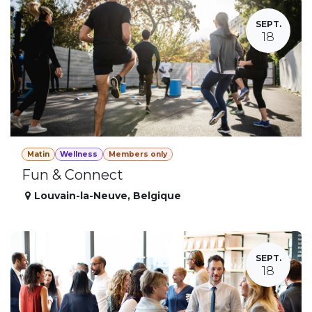
SEPT.
18
Matin
Wellness
Members only
Fun & Connect
Louvain-la-Neuve
,
Belgique
SEPT.
18