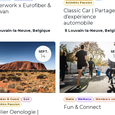
Activités Passion
erwork x Eurofiber &
Classic Car | Partage
wan
d’expérience
automobile
ouvain-la-Neuve
,
Belgique
Louvain-la-Neuve
,
Belg
SEPT.
SE
14
ber & Guest
Soir
Matin
Wellness
Members on
vités Passion
Fun & Connect
lier Oenologie |