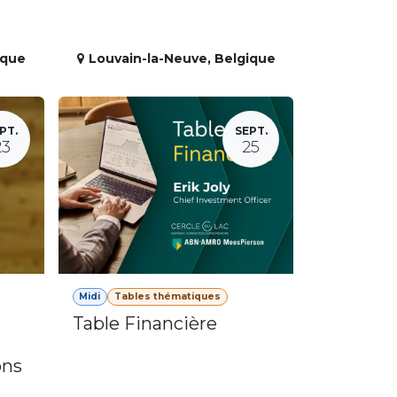
ique
Louvain-la-Neuve
,
Belgique
PT.
SEPT.
23
25
Midi
Tables thématiques
Table Financière
ons