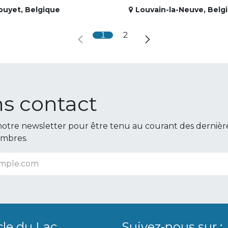
ouyet
,
Belgique
Louvain-la-Neuve
,
Belg
1
2
s contact
otre newsletter pour être tenu au courant des dernièr
embres.
cle du Lac
Suivez-nous sur :