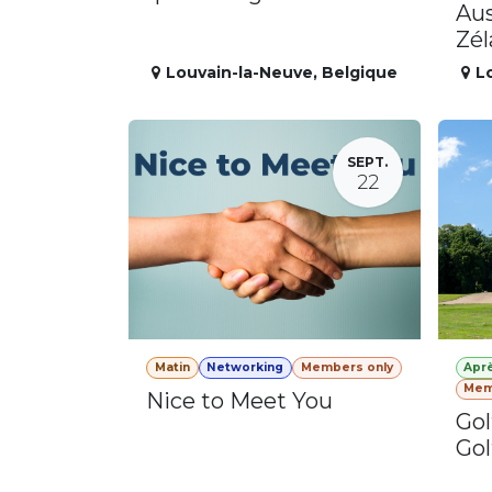
Aus
Zé
Louvain-la-Neuve
,
Belgique
L
SEPT.
22
Matin
Networking
Members only
Apr
Mem
Nice to Meet You
Gol
Gol