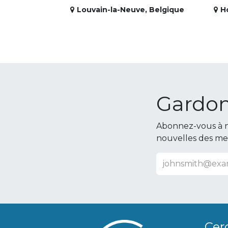
Louvain-la-Neuve
,
Belgique
H
Gardon
Abonnez-vous à n
nouvelles des m
Cer