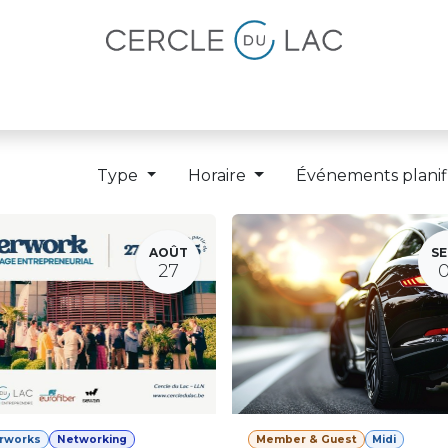
lités
Magazine
Devenir membre
Type
Horaire
Événements planif
AOÛT
SE
27
erworks
Networking
Member & Guest
Midi