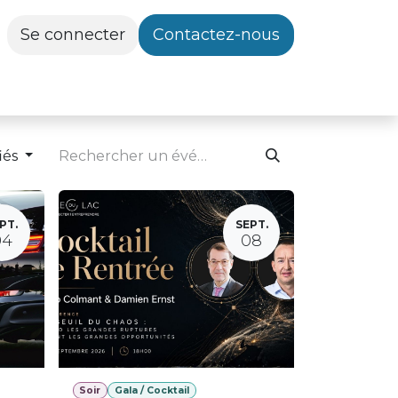
Se connecter
Contactez-nous
iés
PT.
SEPT.
04
08
Soir
Gala / Cocktail