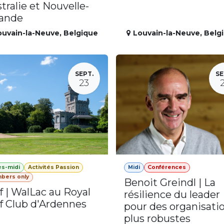
tralie et Nouvelle-
lande
ouvain-la-Neuve
,
Belgique
Louvain-la-Neuve
,
Belg
SEPT.
SE
23
ès-midi
Activités Passion
Midi
Conférences
bers only
Benoit Greindl | La
f | WalLac au Royal
résilience du leader
f Club d'Ardennes
pour des organisati
plus robustes