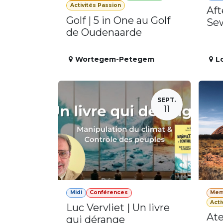
Activités Passion
Aft
Golf | 5 in One au Golf
Se
de Oudenaarde
Wortegem-Petegem
L
SEPT.
11
Midi
Conférences
Mem
Acti
Luc Vervliet | Un livre
Ate
qui dérange