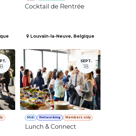
Cocktail de Rentrée
ique
Louvain-la-Neuve
,
Belgique
PT.
SEPT.
18
18
ly
Midi
Networking
Members only
Lunch & Connect