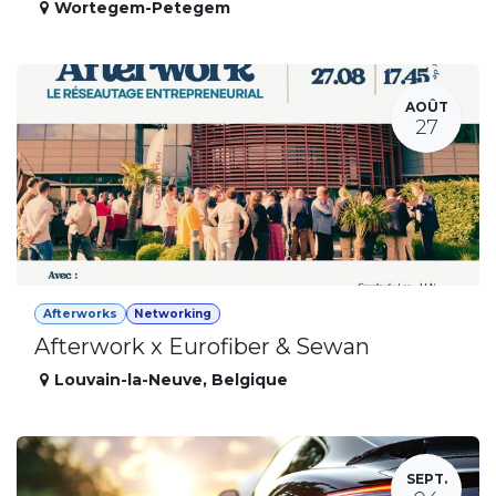
Wortegem-Petegem
AOÛT
27
Afterworks
Networking
Afterwork x Eurofiber & Sewan
Louvain-la-Neuve
,
Belgique
SEPT.