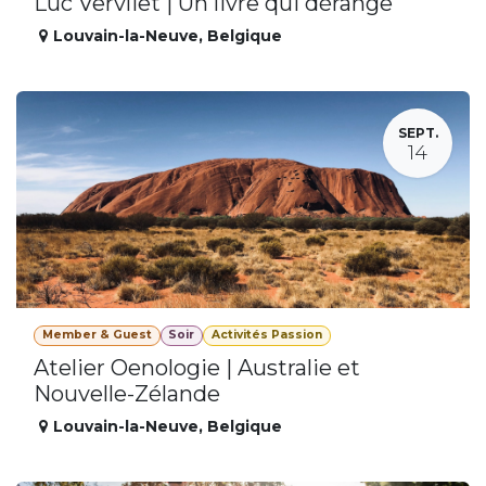
Luc Vervliet | Un livre qui dérange
Louvain-la-Neuve
,
Belgique
SEPT.
14
Member & Guest
Soir
Activités Passion
Atelier Oenologie | Australie et
Nouvelle-Zélande
Louvain-la-Neuve
,
Belgique