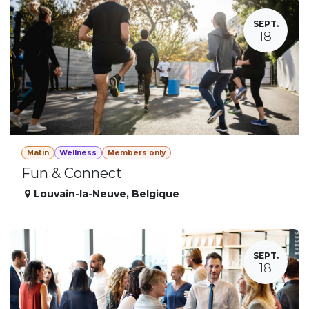
SEPT.
18
Matin
Wellness
Members only
Fun & Connect
Louvain-la-Neuve
,
Belgique
SEPT.
18