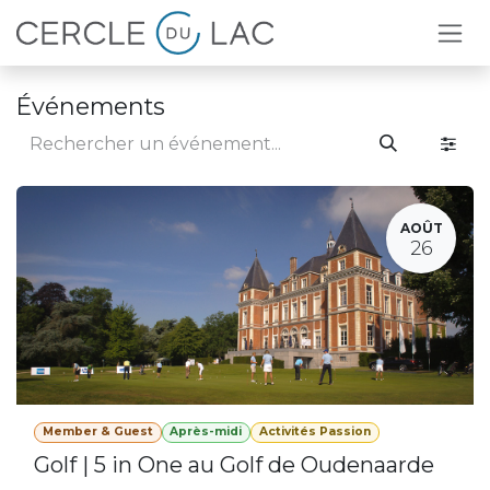
Se rendre au contenu
Événements
AOÛT
26
Member & Guest
Après-midi
Activités Passion
Golf | 5 in One au Golf de Oudenaarde