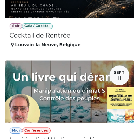
Soir
Gala / Cocktail
Cocktail de Rentrée
Louvain-la-Neuve
,
Belgique
SEPT.
11
Midi
Conférences