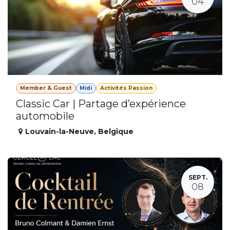
04
Member & Guest
Midi
Activités Passion
Classic Car | Partage d’expérience
automobile
Louvain-la-Neuve
,
Belgique
SEPT.
08