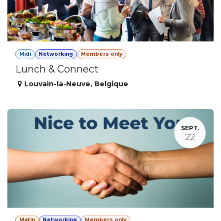
Midi
Networking
Members only
Lunch & Connect
Louvain-la-Neuve
,
Belgique
SEPT.
22
Matin
Networking
Members only