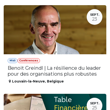
SEPT.
23
Midi
Conférences
Benoit Greindl | La résilience du leader
pour des organisations plus robustes
Louvain-la-Neuve
,
Belgique
SEPT.
25