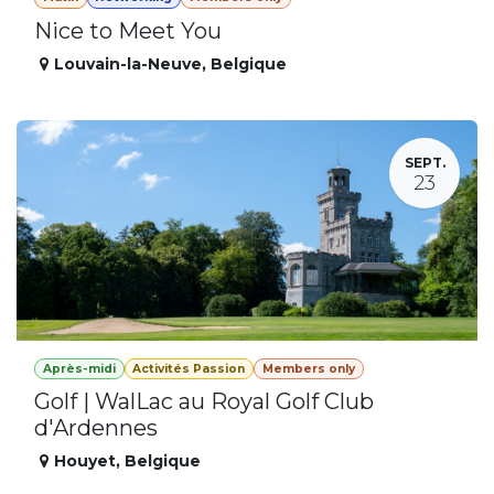
Nice to Meet You
Louvain-la-Neuve
,
Belgique
SEPT.
23
Après-midi
Activités Passion
Members only
Golf | WalLac au Royal Golf Club
d'Ardennes
Houyet
,
Belgique