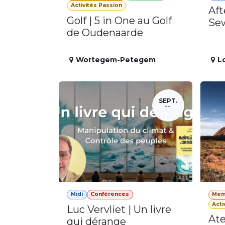
Activités Passion
Aft
Golf | 5 in One au Golf
Se
de Oudenaarde
Wortegem-Petegem
L
SEPT.
11
Midi
Conférences
Mem
Acti
Luc Vervliet | Un livre
Ate
qui dérange