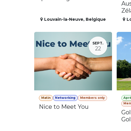
Aus
Zé
Louvain-la-Neuve
,
Belgique
L
SEPT.
22
Matin
Networking
Members only
Apr
Mem
Nice to Meet You
Gol
Gol