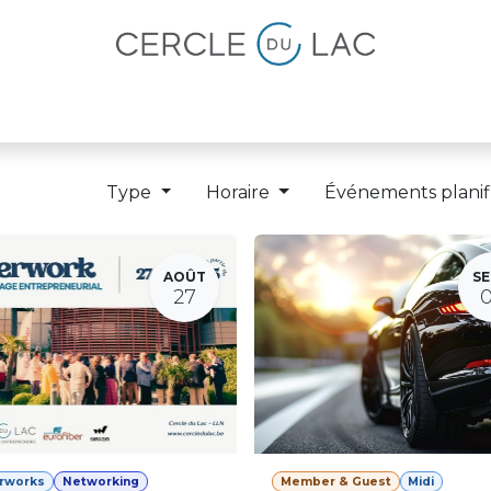
lités
Magazine
Devenir membre
Type
Horaire
Événements planif
AOÛT
SE
27
erworks
Networking
Member & Guest
Midi