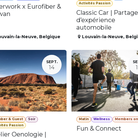
Activités Passion
erwork x Eurofiber &
Classic Car | Partage
wan
d’expérience
automobile
ouvain-la-Neuve
,
Belgique
Louvain-la-Neuve
,
Belg
SEPT.
SE
14
ber & Guest
Soir
Matin
Wellness
Members on
vités Passion
Fun & Connect
lier Oenologie |