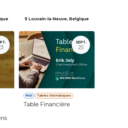
ique
Louvain-la-Neuve
,
Belgique
PT.
SEPT.
23
25
Midi
Tables thématiques
Table Financière
ons