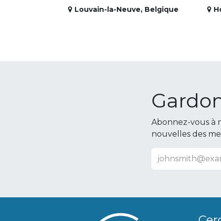
Louvain-la-Neuve
,
Belgique
H
Gardon
Abonnez-vous à n
nouvelles des m
Cer