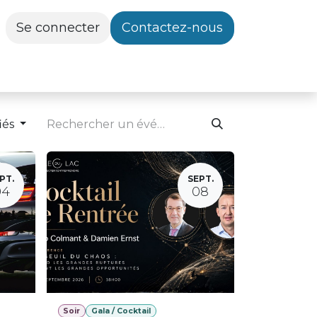
Se connecter
Contactez-nous
iés
PT.
SEPT.
04
08
Soir
Gala / Cocktail