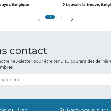
ouyet
,
Belgique
Louvain-la-Neuve
,
Belg
1
2
s contact
otre newsletter pour être tenu au courant des dernièr
embres.
cle du Lac
Suivez-nous sur :