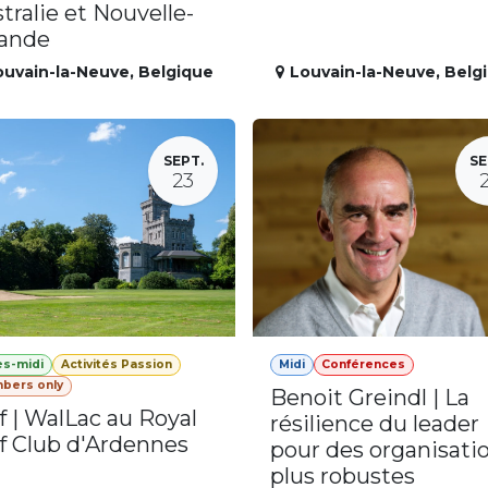
tralie et Nouvelle-
lande
ouvain-la-Neuve
,
Belgique
Louvain-la-Neuve
,
Belg
SEPT.
SE
23
ès-midi
Activités Passion
Midi
Conférences
bers only
Benoit Greindl | La
f | WalLac au Royal
résilience du leader
f Club d'Ardennes
pour des organisati
plus robustes