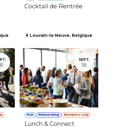
Cocktail de Rentrée
ique
Louvain-la-Neuve
,
Belgique
PT.
SEPT.
18
18
ly
Midi
Networking
Members only
Lunch & Connect