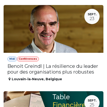
SEPT.
23
Midi
Conférences
Benoit Greindl | La résilience du leader
pour des organisations plus robustes
Louvain-la-Neuve
,
Belgique
SEPT.
25