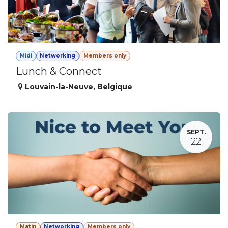
Midi
Networking
Members only
Lunch & Connect
Louvain-la-Neuve
,
Belgique
SEPT.
22
Matin
Networking
Members only