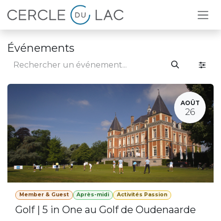
Se rendre au contenu
Événements
AOÛT
26
Member & Guest
Après-midi
Activités Passion
Golf | 5 in One au Golf de Oudenaarde