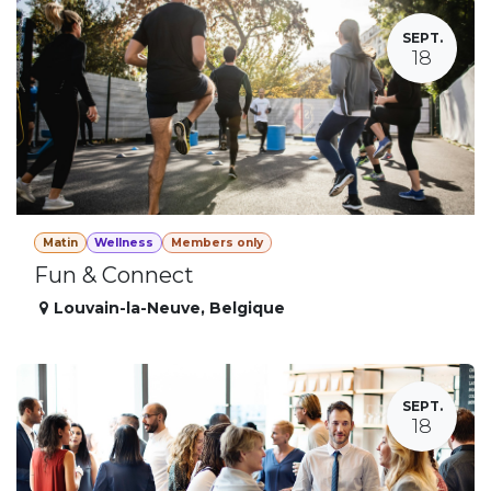
SEPT.
18
Matin
Wellness
Members only
Fun & Connect
Louvain-la-Neuve
,
Belgique
SEPT.
18