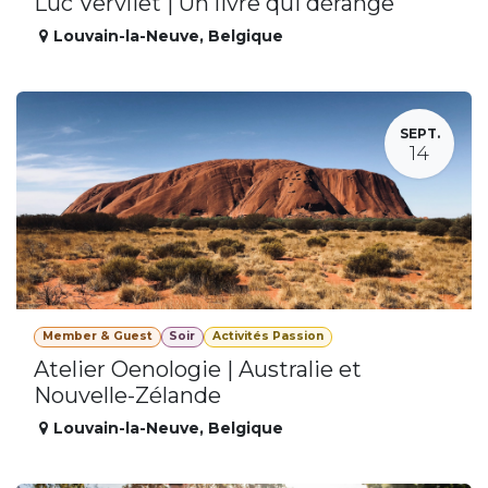
Luc Vervliet | Un livre qui dérange
Louvain-la-Neuve
,
Belgique
SEPT.
14
Member & Guest
Soir
Activités Passion
Atelier Oenologie | Australie et
Nouvelle-Zélande
Louvain-la-Neuve
,
Belgique