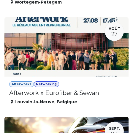
Wortegem-Petegem
AOÛT
27
Afterworks
Networking
Afterwork x Eurofiber & Sewan
Louvain-la-Neuve
,
Belgique
SEPT.