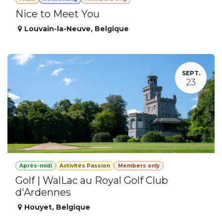
Nice to Meet You
Louvain-la-Neuve
,
Belgique
SEPT.
23
Après-midi
Activités Passion
Members only
Golf | WalLac au Royal Golf Club
d'Ardennes
Houyet
,
Belgique