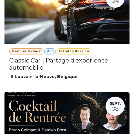
04
Member & Guest
Midi
Activités Passion
Classic Car | Partage d’expérience
automobile
Louvain-la-Neuve
,
Belgique
SEPT.
08