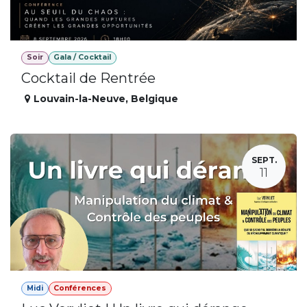
Soir
Gala / Cocktail
Cocktail de Rentrée
Louvain-la-Neuve
,
Belgique
SEPT.
11
Midi
Conférences