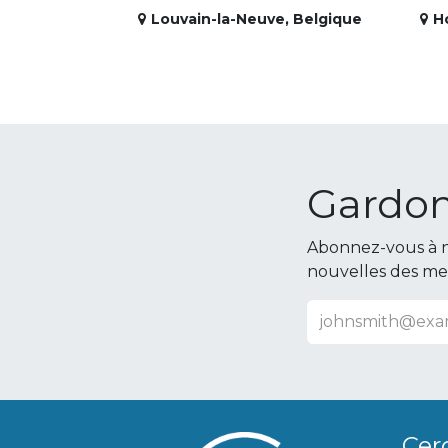
Louvain-la-Neuve
,
Belgique
H
Gardon
Abonnez-vous à n
nouvelles des m
Cer