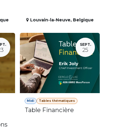
ique
Louvain-la-Neuve
,
Belgique
PT.
SEPT.
23
25
Midi
Tables thématiques
Table Financière
ons