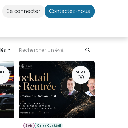
Se connecter
Contactez-nous
iés
PT.
SEPT.
04
08
Soir
Gala / Cocktail