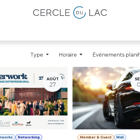
lités
Magazine
Devenir membre
Type
Horaire
Événements planif
AOÛT
SE
27
erworks
Networking
Member & Guest
Midi