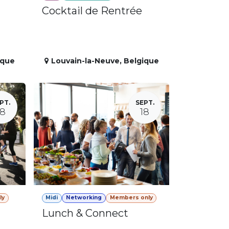
Cocktail de Rentrée
ique
Louvain-la-Neuve
,
Belgique
PT.
SEPT.
18
18
ly
Midi
Networking
Members only
Lunch & Connect