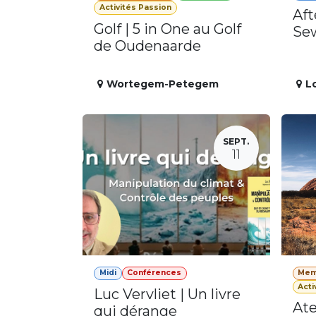
Activités Passion
Aft
Golf | 5 in One au Golf
Se
de Oudenaarde
Wortegem-Petegem
L
SEPT.
11
Midi
Conférences
Mem
Acti
Luc Vervliet | Un livre
Ate
qui dérange