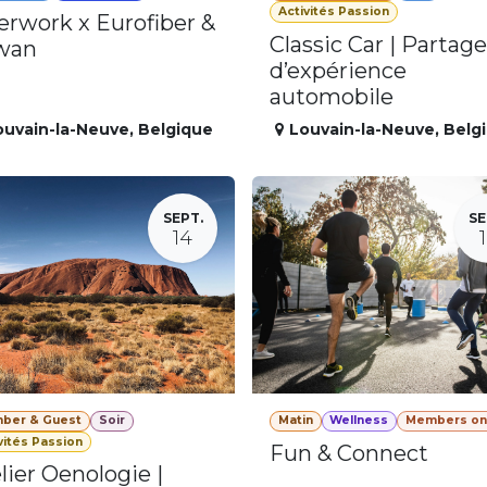
Activités Passion
erwork x Eurofiber &
Classic Car | Partage
wan
d’expérience
automobile
ouvain-la-Neuve
,
Belgique
Louvain-la-Neuve
,
Belg
SEPT.
SE
14
ber & Guest
Soir
Matin
Wellness
Members on
vités Passion
Fun & Connect
lier Oenologie |