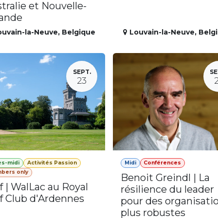
tralie et Nouvelle-
lande
ouvain-la-Neuve
,
Belgique
Louvain-la-Neuve
,
Belg
SEPT.
SE
23
ès-midi
Activités Passion
Midi
Conférences
bers only
Benoit Greindl | La
f | WalLac au Royal
résilience du leader
f Club d'Ardennes
pour des organisati
plus robustes