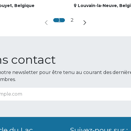
ouyet
,
Belgique
Louvain-la-Neuve
,
Belg
1
2
s contact
otre newsletter pour être tenu au courant des dernièr
embres.
cle du Lac
Suivez-nous sur :