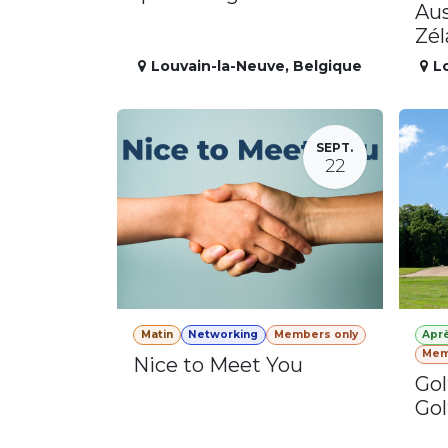
Aus
Zé
Louvain-la-Neuve
,
Belgique
L
SEPT.
22
Matin
Networking
Members only
Apr
Mem
Nice to Meet You
Gol
Gol