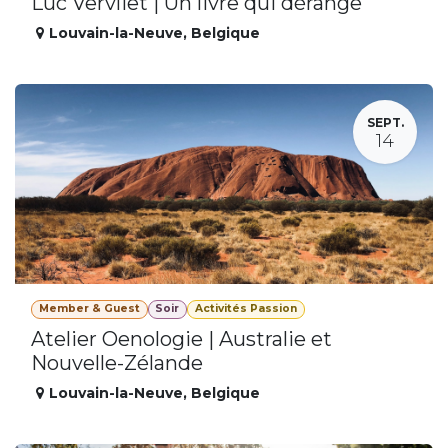
Luc Vervliet | Un livre qui dérange
Louvain-la-Neuve
,
Belgique
SEPT.
14
Member & Guest
Soir
Activités Passion
Atelier Oenologie | Australie et
Nouvelle-Zélande
Louvain-la-Neuve
,
Belgique