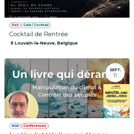
Soir
Gala / Cocktail
Cocktail de Rentrée
Louvain-la-Neuve
,
Belgique
SEPT.
11
Midi
Conférences