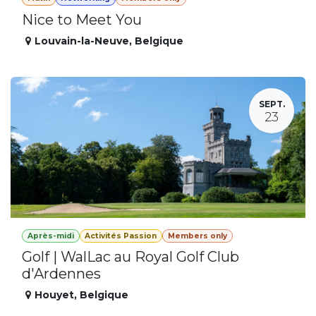
Nice to Meet You
Louvain-la-Neuve
,
Belgique
SEPT.
23
Après-midi
Activités Passion
Members only
Golf | WalLac au Royal Golf Club
d'Ardennes
Houyet
,
Belgique