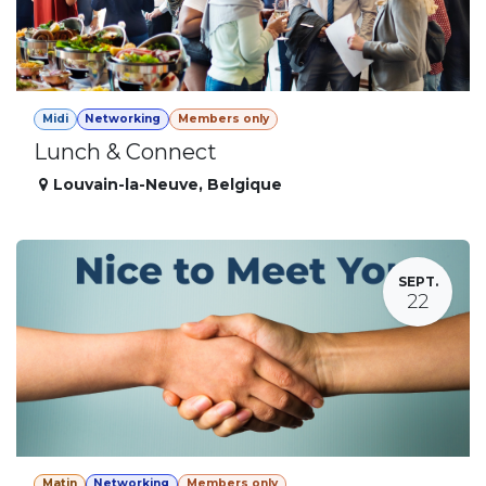
Midi
Networking
Members only
Lunch & Connect
Louvain-la-Neuve
,
Belgique
SEPT.
22
Matin
Networking
Members only