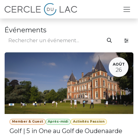
Se rendre au contenu
Événements
AOÛT
26
Member & Guest
Après-midi
Activités Passion
Golf | 5 in One au Golf de Oudenaarde