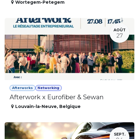
Wortegem-Petegem
AOÛT
27
Afterworks
Networking
Afterwork x Eurofiber & Sewan
Louvain-la-Neuve
,
Belgique
SEPT.