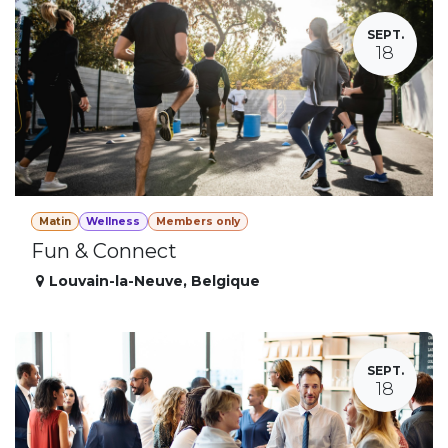
SEPT.
18
Matin
Wellness
Members only
Fun & Connect
Louvain-la-Neuve
,
Belgique
SEPT.
18