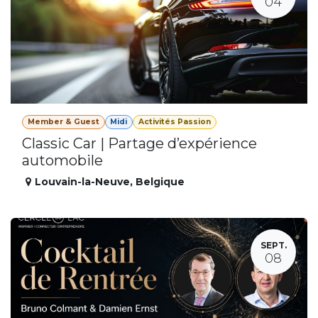
04
Member & Guest
Midi
Activités Passion
Classic Car | Partage d’expérience
automobile
Louvain-la-Neuve
,
Belgique
SEPT.
08