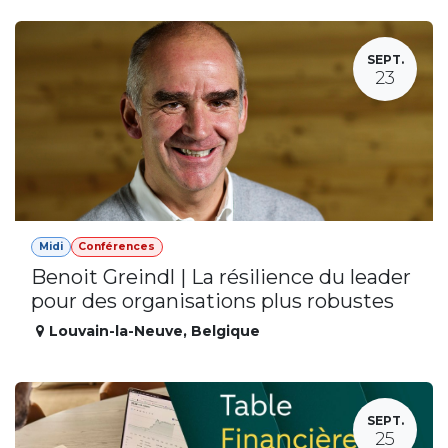
SEPT.
23
Midi
Conférences
Benoit Greindl | La résilience du leader
pour des organisations plus robustes
Louvain-la-Neuve
,
Belgique
SEPT.
25