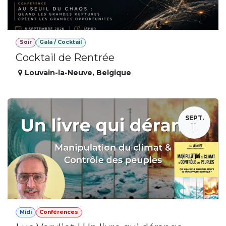
Soir
Gala / Cocktail
Cocktail de Rentrée
Louvain-la-Neuve
,
Belgique
SEPT.
11
Midi
Conférences