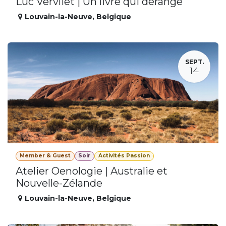
Luc Vervliet | Un livre qui dérange
Louvain-la-Neuve
,
Belgique
SEPT.
14
Member & Guest
Soir
Activités Passion
Atelier Oenologie | Australie et
Nouvelle-Zélande
Louvain-la-Neuve
,
Belgique