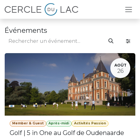
Se rendre au contenu
Événements
AOÛT
26
Member & Guest
Après-midi
Activités Passion
Golf | 5 in One au Golf de Oudenaarde