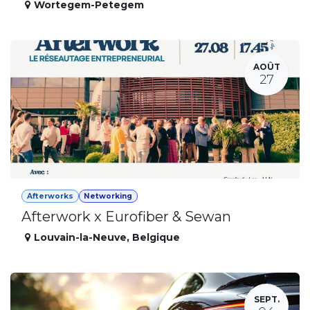
Wortegem-Petegem
AOÛT
27
Afterworks
Networking
Afterwork x Eurofiber & Sewan
Louvain-la-Neuve
,
Belgique
SEPT.