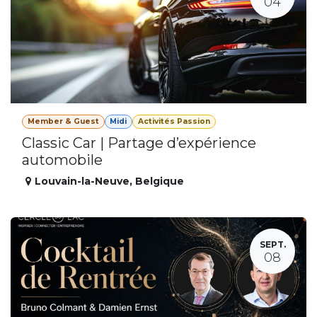
04
Member & Guest
Midi
Activités Passion
Classic Car | Partage d’expérience
automobile
Louvain-la-Neuve
,
Belgique
SEPT.
08