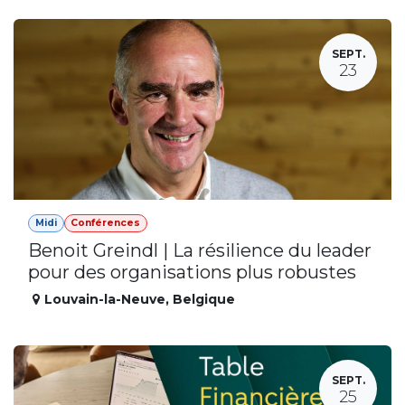
SEPT.
23
Midi
Conférences
Benoit Greindl | La résilience du leader
pour des organisations plus robustes
Louvain-la-Neuve
,
Belgique
SEPT.
25