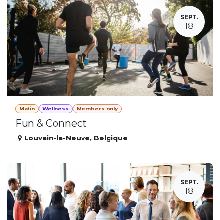
SEPT.
18
Matin
Wellness
Members only
Fun & Connect
Louvain-la-Neuve
,
Belgique
SEPT.
18