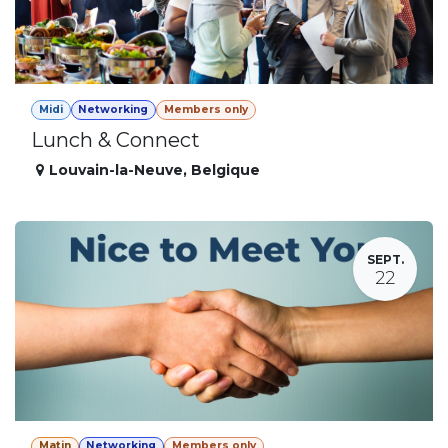
Midi
Networking
Members only
Lunch & Connect
Louvain-la-Neuve
,
Belgique
SEPT.
22
Matin
Networking
Members only