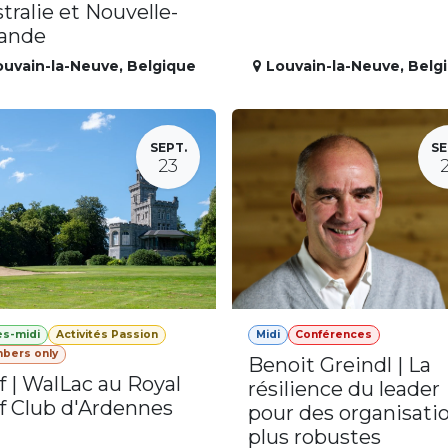
tralie et Nouvelle-
lande
ouvain-la-Neuve
,
Belgique
Louvain-la-Neuve
,
Belg
SEPT.
SE
23
ès-midi
Activités Passion
Midi
Conférences
bers only
Benoit Greindl | La
f | WalLac au Royal
résilience du leader
f Club d'Ardennes
pour des organisati
plus robustes