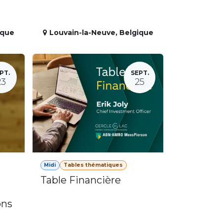
ique
Louvain-la-Neuve
,
Belgique
PT.
SEPT.
23
25
Midi
Tables thématiques
Table Financière
ons