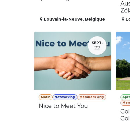
Aus
Zé
Louvain-la-Neuve
,
Belgique
L
SEPT.
22
Matin
Networking
Members only
Apr
Mem
Nice to Meet You
Gol
Gol