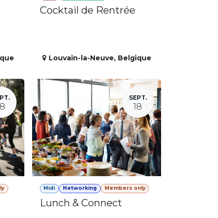
Cocktail de Rentrée
ique
Louvain-la-Neuve
,
Belgique
PT.
SEPT.
18
18
ly
Midi
Networking
Members only
Lunch & Connect