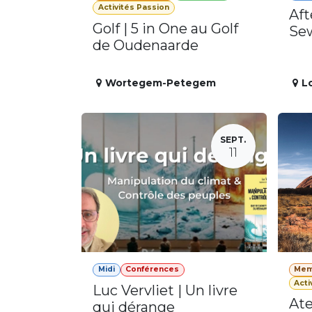
Activités Passion
Aft
Golf | 5 in One au Golf
Se
de Oudenaarde
Wortegem-Petegem
L
SEPT.
11
Midi
Conférences
Mem
Acti
Luc Vervliet | Un livre
Ate
qui dérange