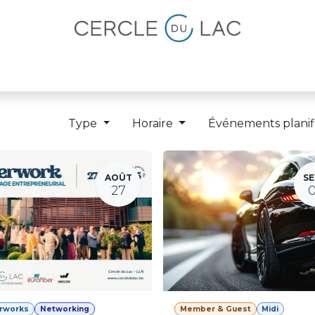
lités
Magazine
Devenir membre
Type
Horaire
Événements planif
AOÛT
SE
27
erworks
Networking
Member & Guest
Midi