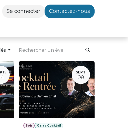
Se connecter
Contactez-nous
iés
PT.
SEPT.
04
08
Soir
Gala / Cocktail