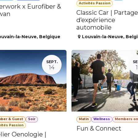
Activités Passion
erwork x Eurofiber &
Classic Car | Partage
wan
d’expérience
automobile
ouvain-la-Neuve
,
Belgique
Louvain-la-Neuve
,
Belg
SEPT.
SE
14
ber & Guest
Soir
Matin
Wellness
Members on
vités Passion
Fun & Connect
lier Oenologie |