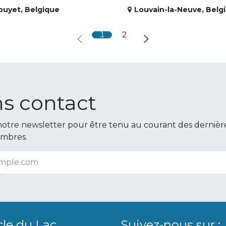
ouyet
,
Belgique
Louvain-la-Neuve
,
Belg
1
2
s contact
otre newsletter pour être tenu au courant des dernièr
embres.
cle du Lac
Suivez-nous sur :