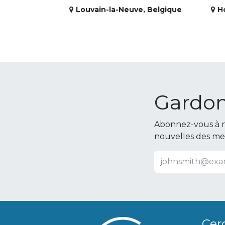
Louvain-la-Neuve
,
Belgique
H
Gardon
Abonnez-vous à n
nouvelles des m
Cer