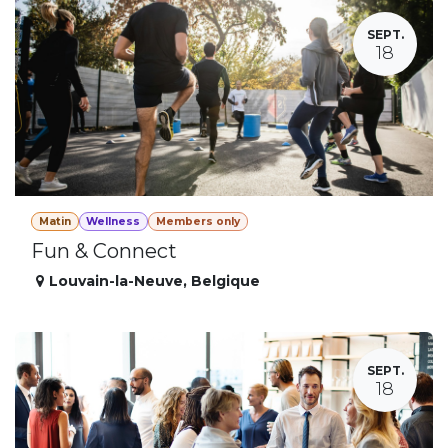
SEPT.
18
Matin
Wellness
Members only
Fun & Connect
Louvain-la-Neuve
,
Belgique
SEPT.
18