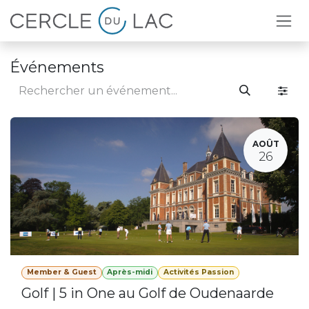
Se rendre au contenu
Événements
AOÛT
26
Member & Guest
Après-midi
Activités Passion
Golf | 5 in One au Golf de Oudenaarde