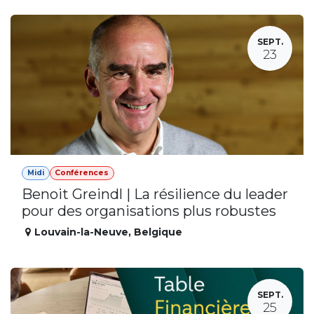
SEPT.
23
Midi
Conférences
Benoit Greindl | La résilience du leader
pour des organisations plus robustes
Louvain-la-Neuve
,
Belgique
SEPT.
25