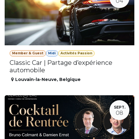
04
Member & Guest
Midi
Activités Passion
Classic Car | Partage d’expérience
automobile
Louvain-la-Neuve
,
Belgique
SEPT.
08