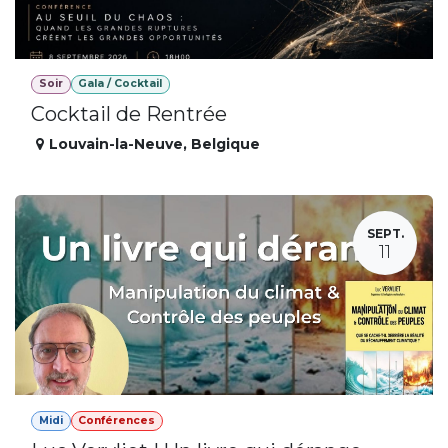
Soir
Gala / Cocktail
Cocktail de Rentrée
Louvain-la-Neuve
,
Belgique
SEPT.
11
Midi
Conférences