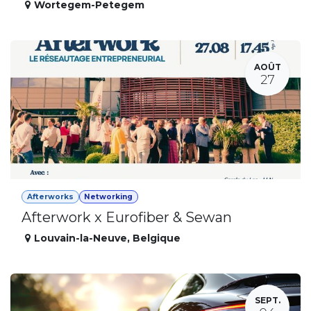
Wortegem-Petegem
AOÛT
27
Afterworks
Networking
Afterwork x Eurofiber & Sewan
Louvain-la-Neuve
,
Belgique
SEPT.