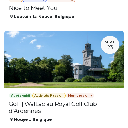
Nice to Meet You
Louvain-la-Neuve
,
Belgique
SEPT.
23
Après-midi
Activités Passion
Members only
Golf | WalLac au Royal Golf Club
d'Ardennes
Houyet
,
Belgique