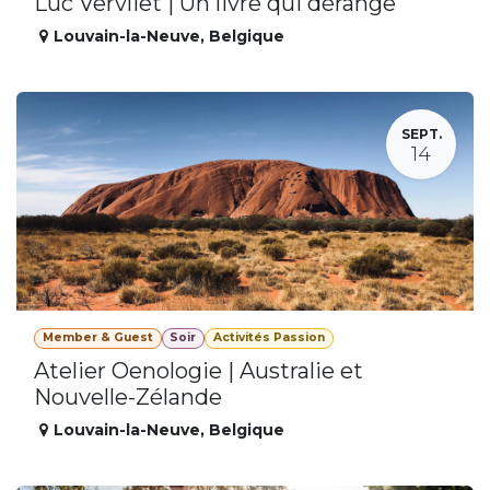
Luc Vervliet | Un livre qui dérange
Louvain-la-Neuve
,
Belgique
SEPT.
14
Member & Guest
Soir
Activités Passion
Atelier Oenologie | Australie et
Nouvelle-Zélande
Louvain-la-Neuve
,
Belgique