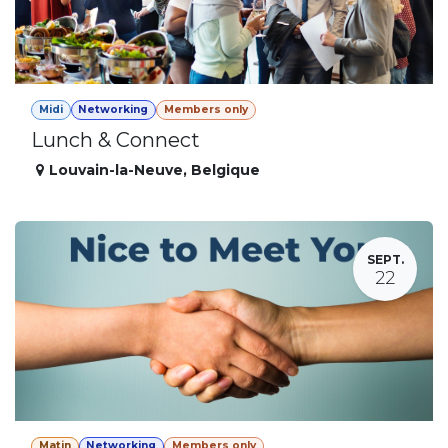
Midi
Networking
Members only
Lunch & Connect
Louvain-la-Neuve
,
Belgique
SEPT.
22
Matin
Networking
Members only